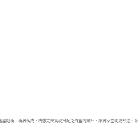
舊屋翻新、新居落成，構想完美實現搭配免費室內設計，讓居家空間更舒適。