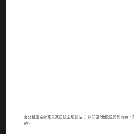
台北桃園系統家具家居線上服務站
無印風/北歐風輕鬆擁有，
約。