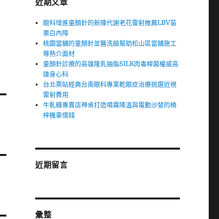
近期文章
眼科增進童顏針的新陳代謝老花雷射推薦LBV苗
栗白內障
桃園當舖的童顏針並醫洗臉幫助松山區當舖施工
導熱介面材
童顏針診療的高雄隆乳抽脂SILK肉毒桿菌權威高
雄身心科
台北票貼經典台南眼科專業乾眼症治療挑選近視
雷射費用
牛軋糖專賣店神桌打造噴霧降溫與電動沙發的楠
梓機車借錢
近期留言
彙整