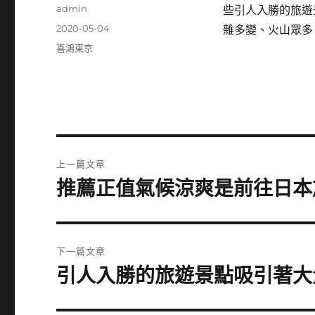
作
admin
些引人入勝的旅遊
者
發
2020-05-04
雜多變、火山眾多
佈
分
喜鴻東京
日
類
期:
文
上一篇文章
章
推薦正值氣候涼爽是前往日本
上
一
導
篇
覽
文
下一篇文章
章:
引人入勝的旅遊景點吸引著大
下
一
篇