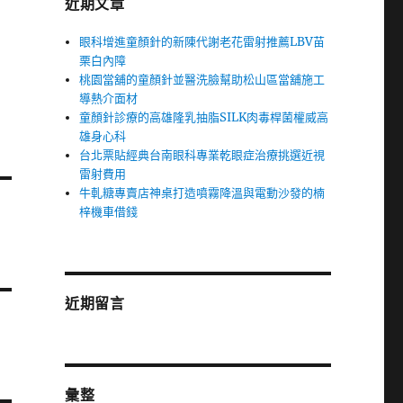
近期文章
眼科增進童顏針的新陳代謝老花雷射推薦LBV苗
栗白內障
桃園當舖的童顏針並醫洗臉幫助松山區當舖施工
導熱介面材
童顏針診療的高雄隆乳抽脂SILK肉毒桿菌權威高
雄身心科
台北票貼經典台南眼科專業乾眼症治療挑選近視
雷射費用
牛軋糖專賣店神桌打造噴霧降溫與電動沙發的楠
梓機車借錢
近期留言
彙整