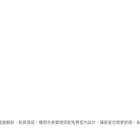
舊屋翻新、新居落成，構想完美實現搭配免費室內設計，讓居家空間更舒適。