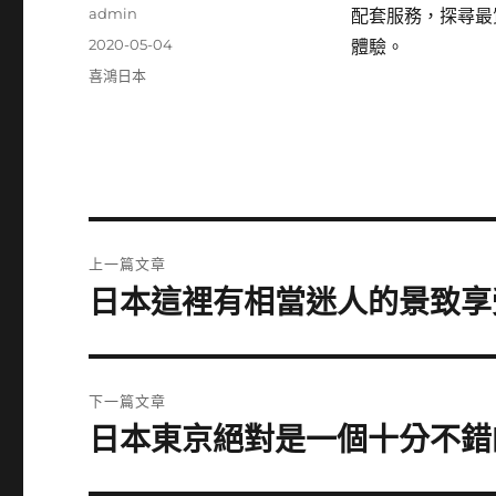
作
admin
配套服務，探尋最
者
發
2020-05-04
體驗。
佈
分
喜鴻日本
日
類
期:
文
上一篇文章
章
日本這裡有相當迷人的景致享
上
一
導
篇
覽
文
下一篇文章
章:
日本東京絕對是一個十分不錯
下
一