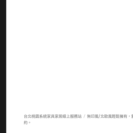
台北桃園系統家具家居線上服務站
無印風/北歐風輕鬆擁有，
約。