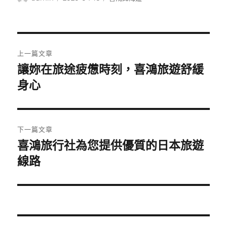
者
佈
類
日
期:
文
上一篇文章
章
讓妳在旅途疲憊時刻，喜鴻旅遊舒緩
上
一
身心
導
篇
覽
文
章:
下一篇文章
喜鴻旅行社為您提供優質的日本旅遊
下
一
線路
篇
文
章: