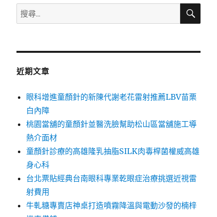
搜
搜
尋
尋
關
鍵
字:
近期文章
眼科增進童顏針的新陳代謝老花雷射推薦LBV苗栗
白內障
桃園當舖的童顏針並醫洗臉幫助松山區當舖施工導
熱介面材
童顏針診療的高雄隆乳抽脂SILK肉毒桿菌權威高雄
身心科
台北票貼經典台南眼科專業乾眼症治療挑選近視雷
射費用
牛軋糖專賣店神桌打造噴霧降溫與電動沙發的楠梓