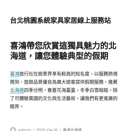
台北桃園系統家具家居線上服務站
喜鴻帶您欣賞這獨具魅力的北
海道，讓您體驗典型的假期
喜鴻
旅行社在遊業界享有較高的知名度，以服務熱情
周到、旅遊品質優良為廣大遊客提供假期服務，推薦
北海道
四季分明，春夏花海蔓蔓，冬季白雪皚皚，除
了可體驗異國的文化與生活藝術，讓我們有更寬廣的
眼界。
作
發
分
admin
2020-04-16
喜鴻北海道