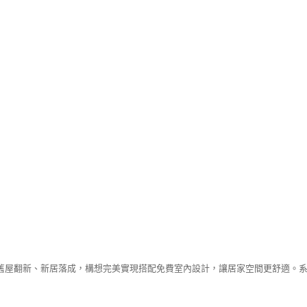
舊屋翻新、新居落成，構想完美實現搭配免費室內設計，讓居家空間更舒適。