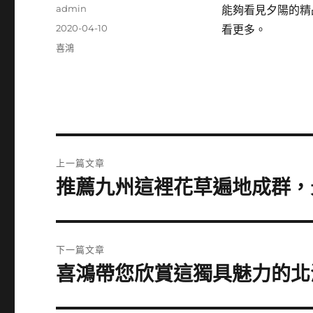
作
admin
能夠看見夕陽的精
者
發
2020-04-10
看更多。
佈
分
喜鴻
日
類
期:
文
上一篇文章
章
推薦九州這裡花草遍地成群，
上
一
導
篇
覽
文
下一篇文章
章:
喜鴻帶您欣賞這獨具魅力的北
下
一
篇