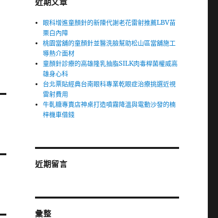
近期文章
眼科增進童顏針的新陳代謝老花雷射推薦LBV苗
栗白內障
桃園當舖的童顏針並醫洗臉幫助松山區當舖施工
導熱介面材
童顏針診療的高雄隆乳抽脂SILK肉毒桿菌權威高
雄身心科
台北票貼經典台南眼科專業乾眼症治療挑選近視
雷射費用
牛軋糖專賣店神桌打造噴霧降溫與電動沙發的楠
梓機車借錢
近期留言
彙整