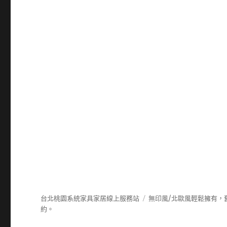
台北桃園系統家具家居線上服務站
無印風/北歐風輕鬆擁有，
約。