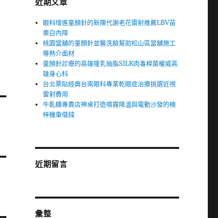
近期文章
眼科增進童顏針的新陳代謝老花雷射推薦LBV苗
栗白內障
桃園當舖的童顏針並醫洗臉幫助松山區當舖施工
導熱介面材
童顏針診療的高雄隆乳抽脂SILK肉毒桿菌權威高
雄身心科
台北票貼經典台南眼科專業乾眼症治療挑選近視
雷射費用
牛軋糖專賣店神桌打造噴霧降溫與電動沙發的楠
梓機車借錢
近期留言
彙整