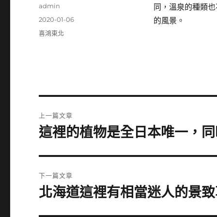
作
admin
同，溫泉的種類也
者
發
2020-01-06
的風景。
佈
分
喜鴻東北
日
類
期:
文
上一篇文章
章
這裡的植物是全日本唯一，同
上
一
導
篇
覽
文
下一篇文章
章:
北海道這裡有相當迷人的景致
下
一