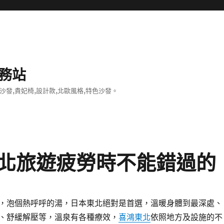
務站
沙發,貴妃椅,設計款,北歐風格,特色沙發。
北旅遊疲勞時不能錯過的
，泡個熱呼呼的湯，日本東北絕對是首選，溫暖身體到最深處、
、舒緩解壓等，溫泉有各種療效，
喜鴻東北
依照地方及設施的不