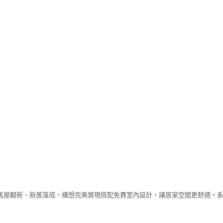
舊屋翻新、新居落成，構想完美實現搭配免費室內設計，讓居家空間更舒適。