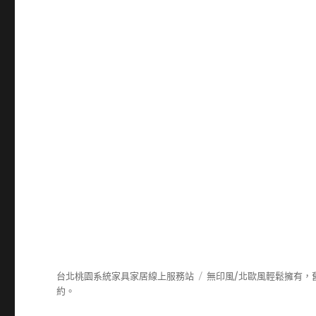
台北桃園系統家具家居線上服務站
無印風/北歐風輕鬆擁有，
約。