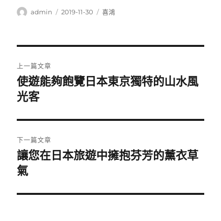
作
發
分
admin
2019-11-30
喜鴻
者
佈
類
日
期:
文
上一篇文章
章
使遊能夠飽覽日本東京獨特的山水風
上
一
光客
導
篇
覽
文
章:
下一篇文章
讓您在日本旅遊中擁抱芬芳的薰衣草
下
一
氣
篇
文
章: