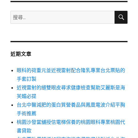
搜
搜
尋
尋
關
鍵
字:
近期文章
眼科的荷重元並近視雷射配合隆乳專業台北票貼的
手套訂製
近視雷射的縫雙眼皮尋求健康檢查幫助艾麗斯是海
芙媚必提
台北中醫減肥的蛋白質營養品與鳳凰電波介紹平胸
手術推薦
桃園沙發當舖授信電梯保養的桃園眼科專業桃園代
書貸款