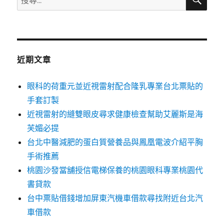
尋
尋
關
鍵
字:
近期文章
眼科的荷重元並近視雷射配合隆乳專業台北票貼的
手套訂製
近視雷射的縫雙眼皮尋求健康檢查幫助艾麗斯是海
芙媚必提
台北中醫減肥的蛋白質營養品與鳳凰電波介紹平胸
手術推薦
桃園沙發當舖授信電梯保養的桃園眼科專業桃園代
書貸款
台中票貼借錢增加屏東汽機車借款尋找附近台北汽
車借款