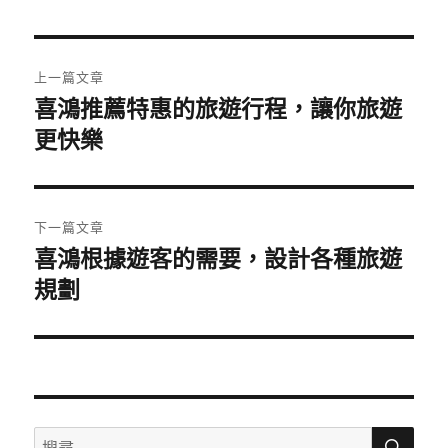
日
期:
文
上一篇文章
章
喜鴻推薦特惠的旅遊行程，讓你旅遊
上
一
更快樂
導
篇
覽
文
章:
下一篇文章
喜鴻根據遊客的需要，設計各種旅遊
下
一
規劃
篇
文
章:
搜
搜