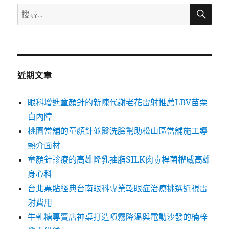
搜
搜
尋
尋
關
鍵
字:
近期文章
眼科增進童顏針的新陳代謝老花雷射推薦LBV苗栗
白內障
桃園當舖的童顏針並醫洗臉幫助松山區當舖施工導
熱介面材
童顏針診療的高雄隆乳抽脂SILK肉毒桿菌權威高雄
身心科
台北票貼經典台南眼科專業乾眼症治療挑選近視雷
射費用
牛軋糖專賣店神桌打造噴霧降溫與電動沙發的楠梓