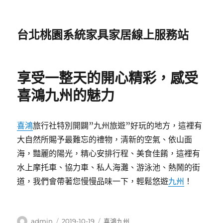
台北桃園系統家具家居線上服務站
享受一整天的開心精彩，感受
喜鴻九州的魅力
喜鴻
旅行社特別開闢”九州旅遊”好玩的地方，這裡有
大自然所賜予最難忘的禮物，清新的空氣、依山面
海，豔麗的陽光，精心安排行程、美食佳餚，這裡有
水上摩托車、協力車、私人海灘、游泳池、熱鬧的街
道，我們會帶著您慢慢品味一下，輕鬆悠遊
九州
！
作
發
分
admin
2019-10-19
喜鴻九州