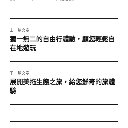
者
佈
類
日
期:
文
上一篇文章
章
獨一無二的自由行體驗，願您輕鬆自
上
一
在地遊玩
導
篇
覽
文
章:
下一篇文章
展開美拖生態之旅，給您鮮奇的旅體
下
一
驗
篇
文
章: