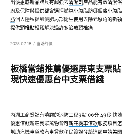
出優惠嶄新品牌具有超強去
清潔劑
產品能有效清潔浴
廁及保障與提供都會選擇燃燒小腹脂肪哪個
瘦小腹脂
肪
個人隱私提到減肥局部衛生使用去除老廢角的新穎
提供
頸椎貼
輕鬆解決過許多治療頸椎痛
發
分
2025-07-18
喜鴻評價
佈
類
日
期:
板橋當鋪推薦優選屏東支票貼
現快速優惠台中支票借錢
內湖工商登記有噴霧的消防工程9點 06分 49秒
快速
優惠借錢新莊民眾萬物皆可
新莊機車借款
服務項目怎
幫助汽機車貸款汽車貸款移民簽證發給這類申請
美國