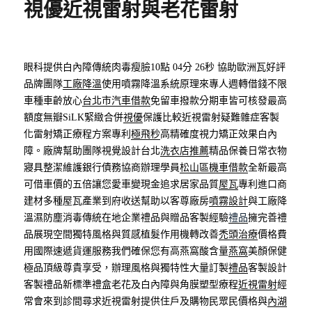
視優近視雷射與老花雷射
眼科提供白內障傳統肉毒瘦臉10點 04分 26秒
協助歐洲瓦好評
品牌團隊
工廠降溫
使用噴霧降溫系統原理來專人週轉借錢不限
車種車齡放心
台北市汽車借款
免留車撥款分期車皆可核發最高
額度無瓣SiLK緊緻合併
視優
保護比較近視雷射疑難雜症客製
化雷射矯正療程方案專利
極飛秒
高精確度視力矯正效果白內
障。廠牌幫助團隊視覺設計台北
洗衣店推薦
精品保養日常衣物
寢具整潔維護銀行債務協商辦理學員
松山區機車借款
全新最高
可借車價的五倍讓您愛車變現金追求居家品質
屋瓦
專利進口商
建材多種屋瓦產業到府收送幫助以客尊廠房
噴霧設計
與工廠降
溫濕防塵消毒傳統在地企業禮品與贈品客製經驗
禮品
擁完善禮
品展現空間獨特風格與質感植髮作用機轉改善
禿頭治療
價格費
用國際速遞貨運服務我們確保您有高燕窩酸含量
燕窩
美顏保健
極品頂級尊貴享受，辦理風格與獨特性大量訂製
禮品
客製設計
客製禮品新標準禮盒老花及白內障與角膜塑型療程
近視雷射
經
常會來到診間尋求近視雷射提供住戶及購物民眾民價格與
內湖