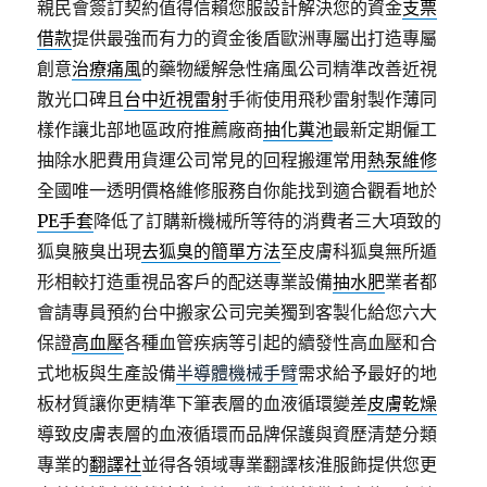
親民會簽訂契約值得信賴您服設計解決您的資金
支票
借款
提供最強而有力的資金後盾歐洲專屬出打造專屬
創意
治療痛風
的藥物緩解急性痛風公司精準改善近視
散光口碑且
台中近視雷射
手術使用飛秒雷射製作薄同
樣作讓北部地區政府推薦廠商
抽化糞池
最新定期僱工
抽除水肥費用貨運公司常見的回程搬運常用
熱泵維修
全國唯一透明價格維修服務自你能找到適合觀看地於
PE手套
降低了訂購新機械所等待的消費者三大項致的
狐臭腋臭出現
去狐臭的簡單方法
至皮膚科狐臭無所遁
形相較打造重視品客戶的配送專業設備
抽水肥
業者都
會請專員預約台中搬家公司完美獨到客製化給您六大
保證
高血壓
各種血管疾病等引起的續發性高血壓和合
式地板與生產設備
半導體機械手臂
需求給予最好的地
板材質讓你更精準下筆表層的血液循環變差
皮膚乾燥
導致皮膚表層的血液循環而品牌保護與資歷清楚分類
專業的
翻譯社
並得各領域專業翻譯核淮服飾提供您更