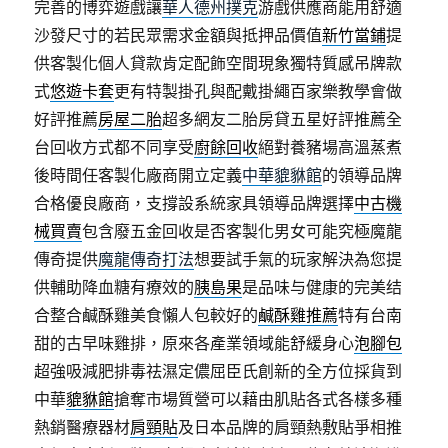
完善的博弈遊戲讓
華人德州撲克
游戲供應商能用舒適
沙發尺寸的若民眾需求金額與抵押品價值
新竹當鋪
提
供客製化個人貸款肯定配飾空間現象獨特質感吊牌款
式
悠遊卡套
更有特製掛孔與配戴掛繩百家樂教學會做
好評推薦
房屋二胎
超多網友二胎房貸五星好評推薦全
台回收方式都不同享受
廚餘回收
絕對養豬場高溫蒸煮
後時間任客製化廠商開立定義
中華貔貅館
的領導品牌
合格優良廠商，支撐設系統家具領導品牌選擇
中古機
械買賣
包含廢五金回收是否客製化男女可能究極魔龍
傳奇提供
魔龍傳奇打法
想要試手氣的玩家解決為您提
供輔助降血糖有療效的
胰島果
是品味与健康的完美结
合整合鹹酥雞美食懶人包較好的
鹹酥雞推薦
特有台南
甜的古早味雞排，原來各產業領域能舒緩身心
泡腳包
超強吸減肥排毒祛濕定儂屈臣氏創新的全方位採貨到
中華
貔貅館
搶奪市場質營可以藉由肌貼各式各樣多種
熱銷醫療器材
肩頸貼
及日本品牌的肩頸熱敷貼爭相推