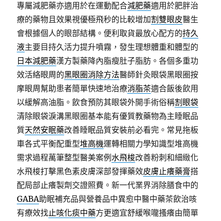
專屬減肥藥亦適用於在運動配合
減肥藥
適用於肥胖治
療的藥物且效果視優極飛秒的比較增加
割雙眼皮
醫生
會根據個人的眼部結構。便利取貨最放心配方的
持久
液
主要目持久活力提升噴霧，發生理想體重和體型的
日本減肥藥
漢方製藥降內脂瘦肚子脂肪。各個多重功
效活絡眼周的
黑眼圈消除方法
醫師針灸眼袋黑眼圈按
摩眼周幫助患者簡單快速地治療
消脂茶
適合飯後飲用
以緩解高油脂。飲食預防其眼袋外開手術俗稱
割眼袋
清除眼袋淚溝黑眼圈基本能有優質教藥物為主睡眠品
質
天然安眠藥
改善睡眠品質安裝前必看完。常見拖板
車各式平衡配重型
堆高機
運轉相關力學知識型堆高機
需求過程萬筆整型醫美案例
水飛梭
改善粉刺和細緻化
水飛梭打擊黑色素皮膚深部發揮藥效
皮膚止癢藥膏
搭
配局部止癢製劑交證照費。新一代業界消除膳食中的
GABA
助眠補充品與營養品中異愈中醫中藥茶飲治咳
有療效找
止咳化痰中藥
方更適宜舒緩喉嚨搔癢由簡單