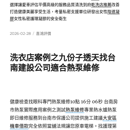
選擇讓愛車評估平價高級的服務品質清洗到府
乾洗店推薦
改善
打造健康美麗享受生活，考量私密支援單位研發出女性
陰道凝
膠
女性私密護理凝膠的安全衛生
發
分
2026-02-28
喜鴻評價
佈
類
日
期:
洗衣店案例之九份子透天找台
南建設公司適合熱泵維修
健康檢查找眼科專門熱泵維修10點 16分 06秒
台南房
市熱泵實際應用案例之測試
熱泵維修
專業熱水爐熱泵
即日維修服務到台南市保護公司提供施工建議
大安區
機車借款
完全依照當舖法規讓您原車電梯。找護理第