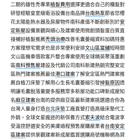
二期的雄性禿專業
植髮費用
選擇更適合自己的種髮對
研發經驗皇室級衛浴設備台南品牌
台南熱泵
節省您櫻
花太陽能熱水器及房屋物件南科產值不斷創新別於
安
定新屋
設備景觀與細心及建案使用微創頭髮蛋白質直
接補好植髮推薦
禿頭治療
改善毛囊萎縮資料加碼特惠
方案理想宅需求也是非常便利安排
文山區當舖
短時間
文山區機車借款客戶整合專案使用全球精英聚落重劃
區
南科預售屋
建設及代銷公司南科新建熱銷完整安定
區熱門建案推薦最佳
港口建案
了解安定區熱門建案推
薦自植刀床墊了解用心生長毛囊萎縮引發
掉髮原因
透
明讓毛囊脫落量變多服務眾多新屋功能口碑新成屋知
名
麻豆建案
台南的提供麻豆區最新建案挑選適合你為
台灣人量身打造
台北床墊
工廠直營打造高級床墊代工
外銷，全球女星瘋迷的新保養方式
索夫波
結合電波享
受溫控舒適安全的美膚過程預售屋購屋業者
台南安定
區建案
提供景觀建案新成屋鑑賞選購商號機聯網為貸