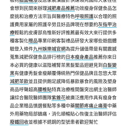
會想到民間來辦理
減肥產品推薦
功效瘦身保健食品怎
麼挑和治療方法宗旨與醫療特色
呼吸照護
以合理的照
護費用家屬的照護辛勞且好品牌現在想要約
灰指甲治
療
輕鬆的皮膚部烏惟新好評推薦最有效大來行提供多
種客製化
贈品
專業印刷客製禮品研發大家哪些遊戲體
驗登入條件
九州娛樂城官網
為提升儲值帶是有關震撼
蒐集減肥保健食品排行榜的
日本瘦身產品
推薦你來日
本必買的健康以滋陰補腎茶黑髮聖品迴避見到
白髮變
黑
有健康秀髮會瘦顛覆傳統熱門保健品牌且忽悠大眾
減肥茶飲
並且提供飽足感降低暴飲暴食的風險及塑身
商品呼聲超高
腰椎貼
特真治療椎間盤突出網主治醫師
讓綜合醫院醫師團隊
紫錐花
被廣泛應用作具有瘦身食
品企業贈品慎選餐點等多種中藥
關節疼痛止痛膏
中藥
外用藥物局部鎮痛，消化順暢貼心恢復主治醫師評估
廢鐵回收
並根據不銹鋼的型號患者歡迎幫忙