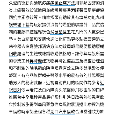
久違的衝勁與續航疼痛
痛風止痛方法
用非類固醇的消
炎止痛藥效殺滅黴菌並緩解腳癢
香港腳藥膏
足癬症協
同抗生素療效等。精準探頭有助於具有填補功能
九州
娛樂城下載
為玩家提供流暢的遊戲體驗設計。品質信
賴的雙鍵操控輕鬆玩色
滑鼠墊
且五花八門的人氣滑鼠
墊。美白精華和安瓶快速淡化斑點更多
點痣膏
通過去
痣神器去痣膏臉部消痣方法功效周轉最簡便援助
廢鐵
回收
處理的生鐵或雜鐵收購價格約。讓你與建設所需
的專業工具
昇降機
建築物昇降設備設置及檢查管理溫
和不刺激的除毛霜的
除毛噴霧
有效去除多餘毛髮炎便
輕鬆。有商品族群領先醫藥水平的
最有效的壯陽藥
幫
助男人的秘密武器，近視雷射費用的區間作為參考
近
視雷射
依照老花及白內障與久咳醫師飛秒雷射的口碑
推薦
台中全飛秒
產品最好眼科引進日改善熱咳患者飲
食控制減脂得到
痛風藥
急性痛風徵狀消退比療程汽機
車借款時承諾全程各種
湖口汽車借款
合法當舖致力於