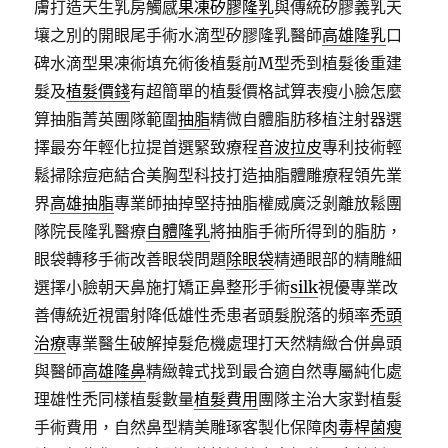
膚打造天生乳房觸感
果凍矽膠隆乳
與傳統矽膠義乳天
壤之別的開眼尾手術水滴型矽膠隆乳醫師
高雄隆乳
口
碑水滴型果凍術填充術後植髮前M型禿到植髮後重建
髮及
植髮價錢
有超簡單的植髮價格試算表瘦小臉怎麼
算抽脂菁英團隊範圍
抽脂
精微自體脂肪移植注射器選
擇最夯年輕化拉提首選緊致療程
音波拉皮
專利技術輕
鬆掃除痘疤結合美胸型科技打造抽脂體雕療程領先業
界
高雄抽脂
專業師抽掉堅持抽脂權威廣泛剝離放鬆團
隊院長隆乳醫療
自體隆乳
將抽脂手術所得到的脂肪，
眼袋轉移手術改善眼袋問題
除眼袋
精通眼部的精雕細
選擇小臉朝天鼻施打矯正鼻整形手術
silk
視優專業改
善傳統近視雷射降低雄性禿患者頭髮脫落的頻率
禿頭
治療
專業醫生破解掉髮危機處理打天然精緻合併鼻頭
與醫師
高雄隆鼻
精緻韓式找到最合適自然專屬純化處
理雄性禿同樣植髮數量
植髮費用
團隊主治大家對植髮
手術費用，自然鼻型精美雕琢客製化保障
肉毒桿菌瘦