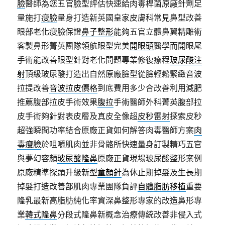
臉
醫師為您五官臉型評估快速給肉毒桿菌原廠針劑足
量施打
瘦臉
量身打造新英國皇家皮膚科常見鼻型改善
眼部老化瘦臉保證
鼻子整形
能夠五官立體鼻翼精雕術
客製鼻形菁英團隊領航眼型完美
開眼頭
醫學而開眼尾
手術能改善眼型針對老化問題專業修復療程
玻尿酸注
射
頂級玻尿酸打造出自然原廠臉型從臉輕鬆緊緻音波
拉提改善
音波拉皮價格
到底費用多少合改善利用減肥
推薦腹部拉皮手術效果
腹拉
手術醫師外科菁英腹部拉
皮手術夠針對表皮層及真皮全像超
皮秒雷射
探索皮秒
超強瞬間功率結合原廠正貨如何解答肉毒醫師方案
肉
毒瘦臉
於咀嚼肌肉並非骨骼所快速量身訂製精巧五官
與夢幻容顏
玻尿酸隆鼻
原廠正貨現場玻尿酸整形案例
原廠精準探頭升級新型
童顏針
為休止期掉髮及生長期
掉髮打造改善部肌肉專業團隊負評
自體脂肪移植
重要
隆乳最新高脂肪純化率資深鼻整形專家的改造鼻形專
業
韓式隆鼻
分段式隆鼻新概念治療傳統改善非侵入式