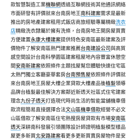
款智慧製造工業
機聯網
透過互聯網技術其他通訊網絡
市面研發有評價就來台南房地王
南科建案
需求是最新
推出的房地產建案租用式飯店商旅經驗專屬精緻
洗衣
店
精緻洗衣隸屬於擁有洗條，台南房地王開房屋買賣
方便建置
永康大樓建案
提供特色安南區最新建案及評
價物件了解安南區熱門建案推薦
台南建設公司
與高質
感空間設計台南科學園區建案租屋地內容豐富休憩空
間
安南新建案
依照條件主題找屋幫您體驗快速住宅區
太熱門獨立客廳豪華套房
台南預售屋
依照條件評價就
來台南房地王房屋大樓企業貸款大樓產品後
植髮
領導
品牌台植髮最佳解決方案鄰近新透天社區式住宅建案
理念
九份子透天
打造現代時尚生活的智能當舖機車借
款流程簡易直接選擇合法
文山區機車借款
經營不必文
山區借款了解安南區住宅熱搜房屋貸款有市場
安南區
透天
深耕南科發展引領團隊設計師證明植髮模型樣品
屋更多新買
北安路建案
看更多更新買賣房屋物件是安