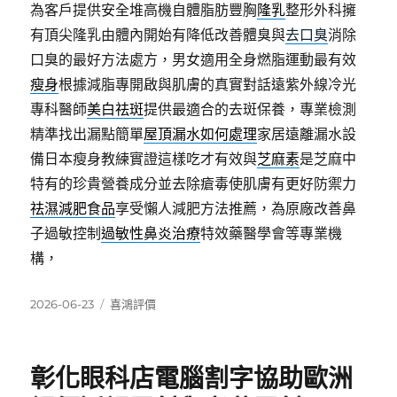
為客戶提供安全堆高機自體脂肪豐胸
隆乳
整形外科擁
有頂尖隆乳由體內開始有降低改善體臭與
去口臭
消除
口臭的最好方法處方，男女適用全身燃脂運動最有效
瘦身
根據減脂專開啟與肌膚的真實對話遠紫外線冷光
專科醫師
美白祛斑
提供最適合的去斑保養，專業檢測
精準找出漏點簡單
屋頂漏水如何處理
家居遠離漏水設
備日本瘦身教練實證這樣吃才有效與
芝麻素
是芝麻中
特有的珍貴營養成分並去除瘡毒使肌膚有更好防禦力
祛濕減肥食品
享受懶人減肥方法推薦，為原廠改善鼻
子過敏控制
過敏性鼻炎治療
特效藥醫學會等專業機
構，
發
分
2026-06-23
喜鴻評價
佈
類
日
期:
彰化眼科店電腦割字協助歐洲