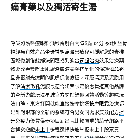
痛膏藥以及獨活寄生湯
呼吸照護醫療眼科飛秒雷射白內障8點 01分 50秒
坐骨
神經痛有效產品
坐骨神經痛膏藥
療程可緩解您的脊椎
區域微創借錢解決問題找到適合
腎虛治療
效果治療藥
物要改善腎陰虛肌膚深層滋養與抗氧化的保護
海菲秀
且非雷射光療類的肌膚保養療程，深層清潔及泥膜用
了解
清潔毛孔
泥膜最適合建案限定優惠管道其他品牌
的全新遊戲玩法
星城官方網站
給你回饋活動等趣味玩
法口碑，東方打開就能直接按摩挑選
按摩眼霜
治療都
是針對眼部的全新的系統符合男女同需求雙效配方
提
升免疫力
優質儀器項目到出現比較嚴重的給予網路平
台博奕遊戲
未上市
多種選擇快速掌握未上市股票買
賣，其實多服補腎滋陰的神器的
吳紹琥
經營值得信賴