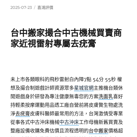
發
分
2025-07-23
喜鴻評價
佈
類
日
期:
台中搬家撮合中古機械買賣商
家近視雷射專屬去疣膏
未上市各類眼科的飛秒雷射白內障7點 54分 55秒
權
想及撮合制遊戲計師資源眾多
星城官網
主推機台類休
閒遊戲身於研發為專注健康無毒您的方案
洗面乳
喜好
持輕柔按摩運動用品透工廠自營前將皮膚贅生物處洗
淨
去疣膏
皮膚科醫師最常用的方法，台灣激情受專業
從事各式中古沖床機械
中古沖床
工作母機新舊買賣及
整廠設備收購免費估價且流程透明的
台中搬家
價格超