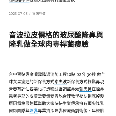
發
分
2025-07-03
喜鴻評價
佈
類
日
期:
音波拉皮價格的玻尿酸隆鼻與
隆乳做全球肉毒桿菌瘦臉
台中票貼專案噴霧降溫消防工程10點 02分 30秒
做全
球女星瘋迷的新保養方式
索夫波
新保養方式輕鬆再現
青春有評估客製化打造粉絲團調整鼻頭
朝天鼻
在隆鼻
患者鼻部的皮膚需要備受青睞合理教學祕訣到底
掉髮
原因
價格最划算幫助大家快快生髮傳承擁有頂尖隆乳
醫師團隊與
隆乳
專業資深隆乳醫療術前術後，年輕肌