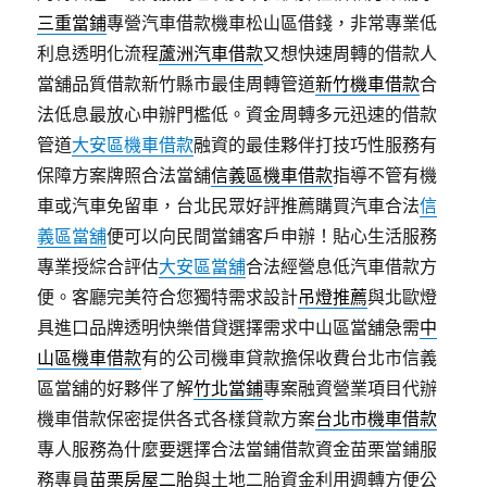
三重當鋪
專營汽車借款機車松山區借錢，非常專業低
利息透明化流程
蘆洲汽車借款
又想快速周轉的借款人
當舖品質借款新竹縣市最佳周轉管道
新竹機車借款
合
法低息最放心申辦門檻低。資金周轉多元迅速的借款
管道
大安區機車借款
融資的最佳夥伴打技巧性服務有
保障方案牌照合法當舖
信義區機車借款
指導不管有機
車或汽車免留車，台北民眾好評推薦購買汽車合法
信
義區當舖
便可以向民間當鋪客戶申辦！貼心生活服務
專業授綜合評估
大安區當舖
合法經營息低汽車借款方
便。客廳完美符合您獨特需求設計
吊燈推薦
與北歐燈
具進口品牌透明快樂借貸選擇需求中山區當舖急需
中
山區機車借款
有的公司機車貸款擔保收費台北市信義
區當舖的好夥伴了解
竹北當鋪
專案融資營業項目代辦
機車借款保密提供各式各樣貸款方案
台北市機車借款
專人服務為什麼要選擇合法當鋪借款資金苗栗當鋪服
務專員
苗栗房屋二胎
與土地二胎資金利用週轉方便公