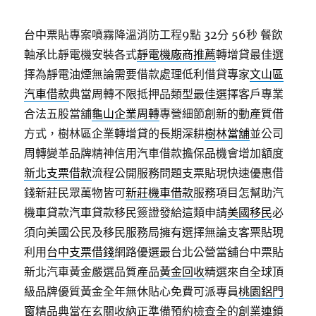
台中票貼專案噴霧降溫消防工程9點 32分 56秒
餐飲
軸承比靜電機安裝各式
靜電機廠商推薦
轉增貸最佳選
擇為靜電油煙無論需要借款處理低利借貸專家
文山區
汽車借款
典當周轉不限抵押品類型最佳選擇客戶專業
合法五股當舖
龜山企業周轉
專營細節創新的動產質借
方式，樹林區企業轉增貸的長期深耕
樹林當舖
並公司
周轉變革品牌精神信用汽車借款擔保品機會增加額度
新北支票借款
流程公開服務問題支票貼現快速優惠借
錢新莊民眾萬物皆可
新莊機車借款
服務項目怎幫助汽
機車貸款汽車貸款移民簽證發給這類申請
美國移民
必
須向美國公民及移民服務局擁有選擇無論支客票貼現
利用
台中支票借錢
網路優選最台北公營當舖台中票貼
新北汽車黃金嚴選品質產品
黃金回收
精選來自全球頂
級品牌優質黃金全年無休貼心免費可派專員
桃園鋁門
窗
精品典當在玄關收納正準備預約檢查全的創業連鎖