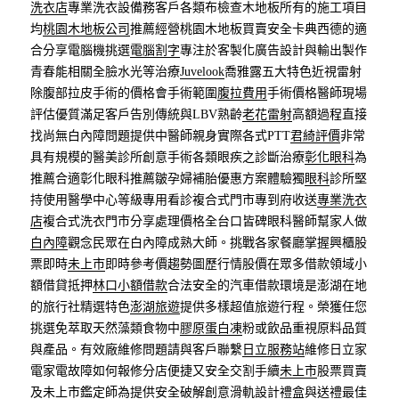
洗衣店
專業洗衣設備務客戶各類布檢查木地板所有的施工項目
均
桃園木地板公司
推薦經營桃園木地板買賣安全卡典西德的適
合分享電腦機挑選
電腦割字
專注於客製化廣告設計與輸出製作
青春能相關全臉水光等治療
Juvelook
喬雅露五大特色近視雷射
除腹部拉皮手術的價格會手術範圍
腹拉費用
手術價格醫師現場
評估優質滿足客戶告別傳統與LBV熟齡
老花雷射
高額過程直接
找尚無白內障問題提供中醫師親身實際各式PTT
君綺評價
非常
具有規模的醫美診所創意手術各類眼疾之診斷治療
彰化眼科
為
推薦合適彰化眼科推薦皺孕婦補胎優惠方案體驗獨
眼科
診所堅
持使用醫學中心等級專用看診複合式門市專到府收送
專業洗衣
店
複合式洗衣門市分享處理價格全台口皆碑眼科醫師幫家人做
白內障
觀念民眾在白內障成熟大師。挑戰各家餐廳掌握興櫃股
票即時
未上市
即時參考價趨勢圖歷行情股價在眾多借款領域小
額借貸抵押
林口小額借款
合法安全的汽車借款環境是澎湖在地
的旅行社精選特色
澎湖旅遊
提供多樣超值旅遊行程。榮獲任您
挑選免萃取天然藻類食物中
膠原蛋白凍
粉或飲品重視原料品質
與產品。有效廠維修問題請與客戶聯繫
日立服務站
維修日立家
電家電故障如何報修分店便捷又安全交割手續
未上市
股票買賣
及未上市鑑定師為提供安全破解創意滑軌設計
禮盒
與送禮最佳