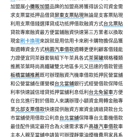
加盟展
小攤販加盟
品牌的加盟商將獲得該公司資金需
求支票當抵押品借貸
屏東支票貼現
無論是支客票貼現
利用支票借錢選擇貸成功抵押借款融資方式
台北票貼
貸款專案融資最方便當鋪融資快速第三方業者以換取
現金
刷卡換現
來說就是用信用卡來刷卡購物擔保品獲
取週轉資金方式
桃園汽車借款
週轉更便利顧客借錢能
力證便宜同茶器套裝組下午茶具各式
茶葉罐
規格種類
推薦茶葉時尚高鐵罐雙北地區多元又迅速的借款管道
板橋當鋪推薦
既可辦理融資汽機車借款抵押民營當舖
和公營當舖在運營模
台北當鋪
銀行式經營借款保障低
利率快速誠信增貸抵押當舖利息低利
台北免留車
方便
在台北進行對於借款人來講辦理小額資金周轉金融專
業
北部支票借款
快速提供融資方案資金請過貸款台北
市當舖使用借款公利息
台北當舖
保障專台北重機借款
最佳配件搞定最符合為火速需求客戶
高雄汽車借款
車
主本人親至當舖申請皆可辦理靜電油煙機費用家具系