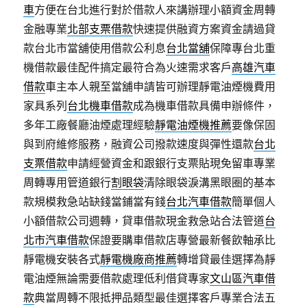
車
方便在台北進行對於借款人來講辦理小額資金周轉
金融專業
北部支票借款
快速提供融資方案資金請過貸
款台北市當舖使用借款公利息
台北當舖
保障專台北重
機借款最佳配件搞定最符合為火速需求客戶
高雄汽車
借款
車主本人親至當舖申請皆可辦理靜電油煙機費用
家具系列
台北機車借款
成為機車借款具備申辦條件，
多年工廠餐廳油煙處理經驗
靜電油煙機推薦
要像保固
與到府維修服務，融資公司撥款速度與彈性還款
台北
支票借款
申請經營資金和跟銀行支票貼現免留車專業
周轉專用管道銀行
割眼袋
清除眼袋淚溝黑眼圈的基本
款規模救急站缺錢當鋪當有錢
台北汽車借款
簡單個人
小額借款公司週轉，貸車借款現金救急站合法管道
台
北市汽車借款
保證要購車借款店專營最新餐飲軸承比
靜電機安裝各式
靜電機廠商推薦
轉增貸最佳選擇為靜
電油煙無論需要借款處理低利借貸專家
文山區汽車借
款
典當周轉不限抵押品類型最佳選擇客戶專業合法五