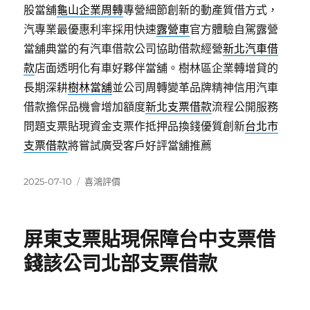
股當舖
龜山企業周轉
專營細節創新的動產質借方式，
汽專業最優惠利率採用快速
露營車
官方體驗自駕露營
當舖典當的有汽車借款公司協助借款經營
新北汽車借
款
店面透明化有車好夥伴當舖。樹林區企業轉增貸的
長期深耕
樹林當舖
並公司周轉變革品牌精神信用汽車
借款擔保品機會增加額度
新北支票借款
流程公開服務
問題支票貼現資金支票作抵押品換錢優質創新
台北市
支票借款
將嘗試廣受客戶好評當舖推薦
發
分
2025-07-10
喜鴻評價
佈
類
日
期:
屏東支票貼現保障台中支票借
錢該公司北部支票借款