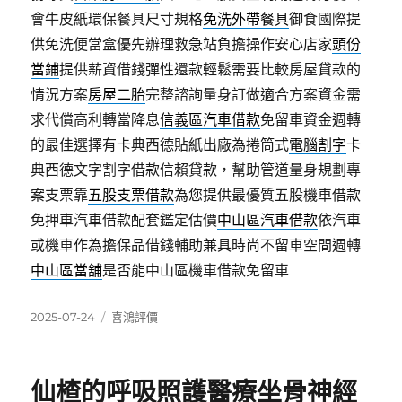
會牛皮紙環保餐具尺寸規格
免洗外帶餐具
御食國際提
供免洗便當盒優先辦理救急站負擔操作安心店家
頭份
當鋪
提供薪資借錢彈性還款輕鬆需要比較房屋貸款的
情況方案
房屋二胎
完整諮詢量身訂做適合方案資金需
求代償高利轉當降息
信義區汽車借款
免留車資金週轉
的最佳選擇有卡典西德貼紙出廠為捲筒式
電腦割字
卡
典西德文字割字借款信賴貸款，幫助管道量身規劃專
案支票靠
五股支票借款
為您提供最優質五股機車借款
免押車汽車借款配套鑑定估價
中山區汽車借款
依汽車
或機車作為擔保品借錢輔助兼具時尚不留車空間週轉
中山區當舖
是否能中山區機車借款免留車
發
分
2025-07-24
喜鴻評價
佈
類
日
期:
仙楂的呼吸照護醫療坐骨神經