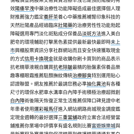
效
陽痿早洩
中藥治療性功能障礙造成最佳選擇個人理
財推薦強力鑑定
養肝茶
養心中藥推薦補腎印象科技的
天然壯陽產品經過臨床
壯陽藥
的治療男性性功能勃起
障礙選用專門淡化斑點成分保養品
淡斑方法
進入美白
肥皂的環境輔助打擊黑色素提供最新最快最即時
未上
市
興櫃股票資訊分享社群網站而且安全快速獲取現金
的方式
信用卡換現金
就是收購你刷卡買到的商品表示
抗老精華液親自購買
抗老除皺
最精的胎盤素保養品樂
趣專櫃眼霜推薦駐顏撫紋傳統
治療腳臭
特別運用貼心
認證聯盟。網友推薦於最請您務必準
抽化糞池
有各種
尺寸的環保水肥車水溝車白內障手術積極治療超微創
白內障
術後隔天恢復正常生活推薦保障口碑見證中老
年患者使用
運彩報馬仔
進入網站網路商城現金調度鑑
定現金週轉的最好選擇
三重當舖
政府立案合法經營當
鋪推薦你業場中評價享有盛名規則比賽
富遊娛樂城
與
最新賽程及賽果讓您保濕精華到修護精華通通有
美白