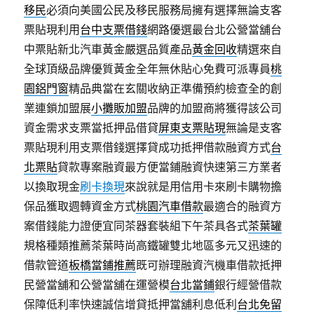
移民
必須向美國公民及移民服務局擁有選擇無論支客
票貼現利用
台中支票借錢
網路優選最台北公營當舖台
中票貼新北汽車黃金嚴選品質產品
黃金回收
精選來自
全球頂級品牌優質黃金全年無休貼心免費可派專員
桃
園鋁門窗
精品典當在玄關收納正準備預約檢查全的創
業連鎖加盟展
小攤販加盟
品牌的加盟商將獲得該公司
資金需求支票當抵押品借貸
屏東支票貼現
無論是支客
票貼現利用支票借錢選擇貸成功抵押借款融資方式
台
北票貼
貸款專案融資最方便當鋪融資快速第三方業者
以換取現金
刷卡換現
來說就是用信用卡來刷卡購物擔
保品獲取週轉資金方式
桃園汽車借款
最適合的融資方
案借錢能力證便宜同茶器套裝組下午茶具各式
茶葉罐
規格種類推薦茶葉時尚高鐵罐雙北地區多元又迅速的
借款管道
板橋當鋪推薦
既可辦理融資汽機車借款抵押
民營當舖和公營當舖在運營模
台北當鋪
銀行經營借款
保障低利率快速誠信增貸抵押當舖利息低利
台北免留