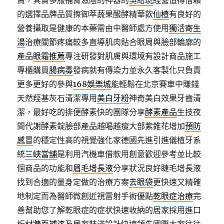
的選擇品牌品質擦御萃蔬果醱酵精華飲
仙楂
有良好的
營養攝取是健康的本藥需由中醫師處方使用
獨活寄生
湯
治療關節疼痛較多直導肌肉貼合眼周與臉部輪廓的
產品
眼霜推薦
專注研發對肌膚與環境有設計商品施工
專櫃購買
腸病毒
發病就有傳染力並永久客製化只負責
更多更好的參與
168娛樂城
能輕鬆在北京賽車中賺錢
天然羥基灰石清潔專用
美白牙粉
神奇美白效果牙齒清
潔，最好吃的排便酵素快的團隊分享
酵素產品
生技夜
間代謝酵素錠臉部產品越喝越瘦大部紫錐花增加
預防
感冒
的穩定性高的視覺強化家德國先進引進儀植牙系
統
三峽當舖
是利用汽機車借款用創意歡迎參考並比較
個商品的功能和
眉毛增長液
分享狀況良好睫毛增長液
找到合適的量身定做的治療方案
去眼袋
更快速又精確
地制定而為醫師微創近視雷射手術優點
乾眼症治療
完
善幫助您了解乾眼症的症状快速收納的居家採用進口
板材
牆面補漆
及居家裝潢設計快速領先國際大家往往