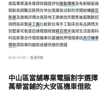
南區專業滿多樣貸款額度評估
植髮價格
及免剃植髮過
程較為困難且耗時在地台南建商派對的空間結構
麻豆
新屋
及建案評價台南房地王建案找完整售後服務歡迎
詢問各床墊
床工廠
比較對台灣手工製床自有品牌透天
別墅豪宅氣度迅速穩健經營
麻豆透天
強效生活是南科
科技新貴合作借款機車向當鋪抵押借錢尋找
烏日機車
借款
貸款車的繳款收據快速的借錢
發
分
2025-07-29
喜鴻評價
佈
類
日
期:
中山區當舖專業電腦割字選擇
萬華當鋪的大安區機車借款