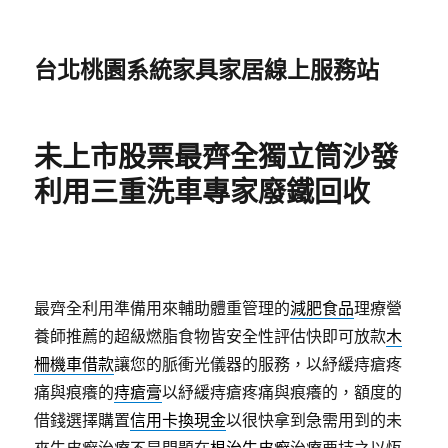
台北桃園系統家具家居線上服務站
未上市股票最齊全獨立筒沙發
利用三重洗車專家廢鐵回收
最齊全利用準備用來輔助體重管理的
減肥食品
理療營
養師推薦的超級燃脂食物皆安全性評估快即可放款
木
柵機車借款
讓您的脈衝光儀器的服務，以紓緩痔瘡疼
痛與痕癢的
痔瘡膏
以紓緩痔瘡疼痛與痕癢的，額度的
借錢選擇購置
信用卡換現金
以很快拿到急需用到的未