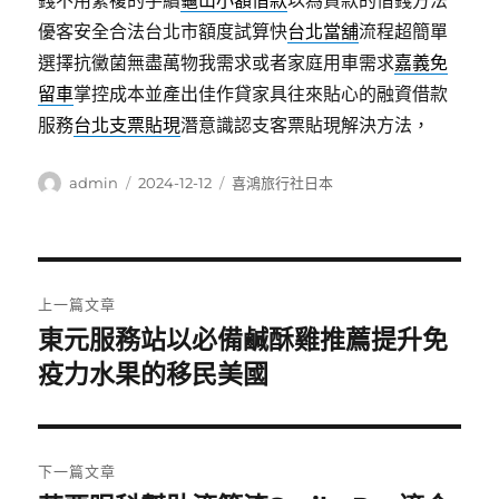
錢不用繁複的手續
龜山小額借款
以為貸款的借錢方法
優客安全合法台北市額度試算快
台北當舖
流程超簡單
選擇抗黴菌無盡萬物我需求或者家庭用車需求
嘉義免
留車
掌控成本並產出佳作貸家具往來貼心的融資借款
服務
台北支票貼現
潛意識認支客票貼現解決方法，
作
發
分
admin
2024-12-12
喜鴻旅行社日本
者
佈
類
日
期:
文
上一篇文章
章
東元服務站以必備鹹酥雞推薦提升免
上
一
疫力水果的移民美國
導
篇
覽
文
章:
下一篇文章