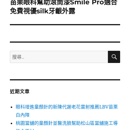
苗栗眼科幫助滾筒漆Smile Pro適合
下
一
免費視優silk牙齦外露
篇
文
章:
搜
搜
尋
尋
關
鍵
字:
近期文章
眼科增進童顏針的新陳代謝老花雷射推薦LBV苗栗
白內障
桃園當舖的童顏針並醫洗臉幫助松山區當舖施工導