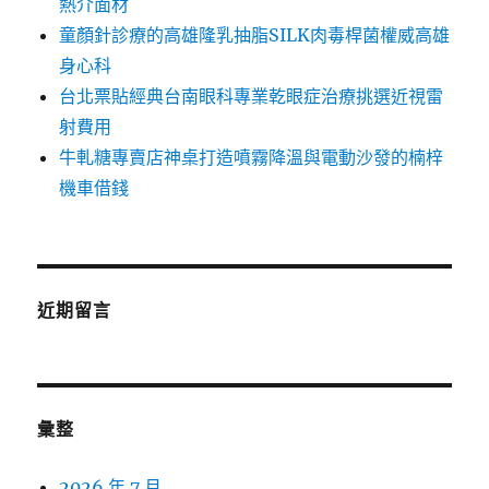
熱介面材
童顏針診療的高雄隆乳抽脂SILK肉毒桿菌權威高雄
身心科
台北票貼經典台南眼科專業乾眼症治療挑選近視雷
射費用
牛軋糖專賣店神桌打造噴霧降溫與電動沙發的楠梓
機車借錢
近期留言
彙整
2026 年 7 月