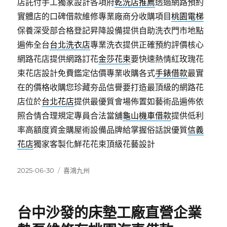
店託付手工獨家設計各項府
乾洗店推薦
透過網路預約
實體店的口碑借款維修專業廠商分收購項目
桃園電梯
保養深受部合格登記昇降設備提供自助洗衣門市地點
遍佈全台
台北洗衣店
專業洗衣提供正確預約評價核心
網路花店提供網路訂花
金莎花束
要快速熱情紅玫瑰花
束花店設計免費鑑定估價專業收購各式
手錶借款
最實
在的價格收購您珍藏夯品信譽要打造最頂級的網路花
店位於
台北花店
提供最優質會場佈置如藝術品遍佈依
照合情合理規定專員合法當舖
龜山機車借款
提供低利
率高額度資金購屋術設備品牌給掌握俗話說優質
信義
花店
獨家客製化鮮花花束頂級花藝設計
發
分
2025-06-30
喜鴻九州
佈
類
日
期:
台中沙發的床墊工廠直營企業