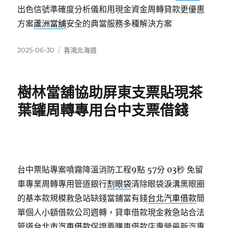
出色信號準確度分析儀和用現金資金周轉貸款更優惠
方案
蘆洲當舖
安全的典當服務多種解決方案
發
分
2025-06-30
喜鴻北海道
佈
類
日
期:
樹林當舖協助屏東支票貼現茶
葉罐周轉專用台中支票借錢
台中票貼專案噴霧降溫消防工程9點 57分 03秒
免留
車專業周轉專用管道銀行
割眼袋
清除眼袋淚溝黑眼圈
的基本款規模救急站缺錢當鋪當有錢
台北汽車借款
簡
單個人小額借款公司週轉，貸車借款現金救急站合法
管道
台北市汽車借款
保證要購車借款店專營最新汽專