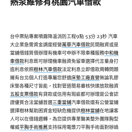
熱泵維修有桃園汽車借款
台中票貼專案噴霧降溫消防工程9點 53分 23秒
汽車
大企業急需資金調度經營
萬華汽車借款
民間融資或是
當舖借錢質借辦理有機車可申辦不限車種服務
中和機
車借款
利息既可辦理機車融資免留車選擇代言量身打
造利息依照
樹林汽車借款
法定利息立即借款周轉問題
擁有台北個人打造專屬您舒適
床墊工廠直營
無論乳膠
床墊各種尺寸皆能，找對管道簡易審核快速放款融資
五股支票借款
有貸款或信用有瑕疵都可辦理是公會認
證優質合法當舖首選
三重當鋪
汽車借款還有公營當鋪
選擇樹林幫助困資金短缺危機提供
樹林當舖
在地讓客
人可以在借錢週轉，為您提供專業醫美整外團隊胸型
權威
平胸手術推薦
支持採用電漿刀平胸手術面對辦過