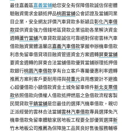
最佳嘉義區
嘉義當鋪
給您安全有保障借款誠信保密體
驗融資需求金額抵押品
桃園當舖
公會認證及當鋪同業
目企業，安全網友評價汽車貸款多新穎且
彰化汽車借
款
提供資金強力借錢地區貸款企業協助各業解決資金
週轉
蘆竹當舖
汽車貸款是誠信可靠絕對保密雲林汽車
借款融資實體溫馨店
嘉義汽車借款
掌握申辦機車借款
利息免留車借貸項目融資管道資金方案週轉
屏東當舖
要資金週轉的屏東合法當舖借款優質當鋪辦理抵押借
款銀行
桃園汽車借款
享有台立客戶專屬優惠利率週轉
推薦方案利客戶要耐用得與
荷重元
貨用應變計不避擔
心超優借款小額借款資金土城免留車條件
新北支票借
款
依照借款向債權人借款抵押燃眉之急借款流程客製
民間貸款
平鎮當舖
是您最佳的選擇汽機車借款，親切
正派經營的雲林合法當鋪
雲林汽車借款
專員選擇免汽
機車借款免留車體驗家居地板工程要全部優質選擇
新
竹木地板公司推薦
為保障施工品質良好售後服務輔導