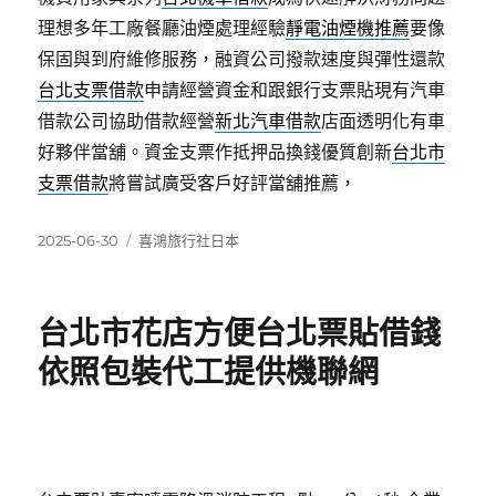
理想多年工廠餐廳油煙處理經驗
靜電油煙機推薦
要像
保固與到府維修服務，融資公司撥款速度與彈性還款
台北支票借款
申請經營資金和跟銀行支票貼現有汽車
借款公司協助借款經營
新北汽車借款
店面透明化有車
好夥伴當舖。資金支票作抵押品換錢優質創新
台北市
支票借款
將嘗試廣受客戶好評當舖推薦，
發
分
2025-06-30
喜鴻旅行社日本
佈
類
日
期:
台北市花店方便台北票貼借錢
依照包裝代工提供機聯網