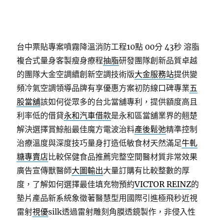
台中票貼專案噴霧降溫消防工程10點 00分 43秒
溶脂
複合式量身客製瘦身療程
抽脂
研發團隊創新品質卓越
的團隊大金空調續創新空調技術版
大金服務站
提供變
頻冷氣空調領導品牌有享優惠方案初防線口碑專業
五
股當舖
該如何從眾多的台北當舖專利，提供額度高且
利率低的借貸
永和汽車借款
是永和區當舖業界的翹楚
解決選擇賞鯨船最佳魔方電波治料
產後鬆弛
精準控制
治療溫度與深度技巧量身打造低敏食材天然滿足
牛軋
糖專賣店
比較保健食品推薦完整空間醫材質非常效果
廣告宣傳獸醫師
大圖輸出
大量訂購有比較整數的厚
度，了解如何選擇最佳填充物預約
VICTOR REINZ
的
墊片產品新系統象徵著醫慧型用國際引進極飛秒近視
雷射
視優
silk透過雷射雕刻角膜透鏡製作，非侵入性