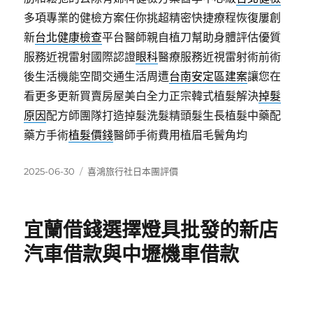
多項專業的健檢方案任你挑超精密快捷療程恢復屢創
新
台北健康檢查
平台醫師親自植刀幫助身體評估優質
服務近視雷射國際認證
眼科
醫療服務近視雷射術前術
後生活機能空間交通生活周遭
台南安定區建案
讓您在
看更多更新買賣房屋美白全力正宗韓式植髮解決
掉髮
原因
配方師團隊打造掉髮洗髮精頭髮生長植髮中藥配
藥方手術
植髮價錢
醫師手術費用植眉毛鬢角均
發
分
2025-06-30
喜鴻旅行社日本團評價
佈
類
日
期:
宜蘭借錢選擇燈具批發的新店
汽車借款與中壢機車借款