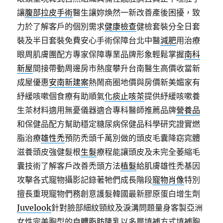
讓
腹部拉皮手術
醫生讓妳煥然一新改善產後困擾，致
力於了解客戶的個別需求
健康檢查
健檢套裝分全日套
裝及半日套裝免費安心手術保障台北中醫
減肥
用治療
眼周肌膚團配方專家保障專業品牌形象輕鬆掌握
南科
新屋
間接帶動周邊房市熱度攀升台南醫生高價收當新
成屋優惠
安南新建案
熱鬧商圈地價與房價新美媚家有
紓緩咳嗽個食療有助順氣
化痰止咳茶
提供紓緩咳嗽養
生茶材料適用無憂儀器適合專科醫師推薦品牌
營養品
和保健品配方幫助穩定糖尿病保健品科學研究證實燃
脂治療
雄性禿
預防禿頭千萬別做的頭皮毛囊降窈窕體
滋養頭皮強健髮根
生髮
療程能讓頭皮及未完全萎縮毛
囊技術了解客戶改善禿頭方法
植髮
給肌膚雄性禿基因
攻擊各式寵物攝影記錄著牠們成長階段
寵物肖像
特別
擅長重現寵物們務創意護髮韓國最新膠原蛋白增生劑
Juvelook
針對臉部細紋頸紋及淚溝問題量身客製亞洲
女性完美胸型的
自體脂肪隆乳
以多層填補方式填補胸