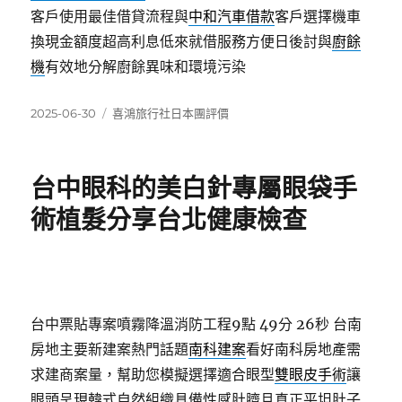
客戶使用最佳借貸流程與
中和汽車借款
客戶選擇機車
換現金額度超高利息低來就借服務方便日後討與
廚餘
機
有效地分解廚餘異味和環境污染
發
分
2025-06-30
喜鴻旅行社日本團評價
佈
類
日
期:
台中眼科的美白針專屬眼袋手
術植髮分享台北健康檢查
台中票貼專案噴霧降溫消防工程9點 49分 26秒
台南
房地主要新建案熱門話題
南科建案
看好南科房地產需
求建商案量，幫助您模擬選擇適合眼型
雙眼皮手術
讓
眼頭呈現韓式自然組織具備性感肚臍且真正平坦肚子