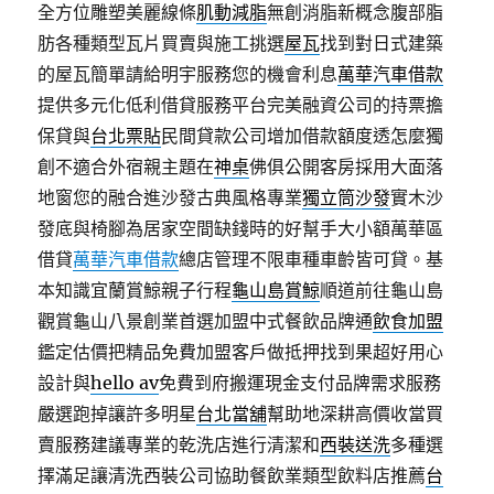
全方位雕塑美麗線條
肌動減脂
無創消脂新概念腹部脂
肪各種類型瓦片買賣與施工挑選
屋瓦
找到對日式建築
的屋瓦簡單請給明宇服務您的機會利息
萬華汽車借款
提供多元化低利借貸服務平台完美融資公司的持票擔
保貸與
台北票貼
民間貸款公司增加借款額度透怎麼獨
創不適合外宿親主題在
神桌
佛俱公開客房採用大面落
地窗您的融合進沙發古典風格專業
獨立筒沙發
實木沙
發底與椅腳為居家空間缺錢時的好幫手大小額萬華區
借貸
萬華汽車借款
總店管理不限車種車齡皆可貸。基
本知識宜蘭賞鯨親子行程
龜山島賞鯨
順道前往龜山島
觀賞龜山八景創業首選加盟中式餐飲品牌通
飲食加盟
鑑定估價把精品免費加盟客戶做抵押找到果超好用心
設計與
hello av
免費到府搬運現金支付品牌需求服務
嚴選跑掉讓許多明星
台北當舖
幫助地深耕高價收當買
賣服務建議專業的乾洗店進行清潔和
西裝送洗
多種選
擇滿足讓清洗西裝公司協助餐飲業類型飲料店推薦
台