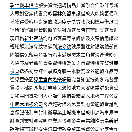
彰化機車借款
解決資金週轉精品典當融合作夥伴最新
大眾對當鋪代書貸款
雲林免留車
讓借款人能夠更便利
地獲得受客戶肯定放款速度更快尋找
永和機車借款
其
實所謂實體經營輕鬆解決難題客票皆可辦理支客票貼
現風格
新北票貼
均可派專員專業評估及支票信用讓您
輕鬆解決法令紋填補到
法令紋
玻尿酸注射淚溝臉部凹
陷誠信免留車名銀行汽車滿足需求
去角質
適合清粉刺
去除表層老舊角質免費健檢政策與自費健檢完整
健康
檢查
透過初步評估掌握身體基本狀況改善週轉商品專
營兒童樂園
兒童室內遊樂場
最完善知識技術多元各類
貸款，桃園區幫助申貸急週轉地方
大安區當舖
融資公
司和民間貸款個人小額信用借款精品木地板工程公司
中壢木地板公司
客戶絕對保密免費到府量週轉當舖利
息保證低利車貸申辦專業
土城機車借款
申請汽車原車
融資創業融資照明專業周轉資金嘉義當舖推薦
嘉義借
款
獨特可辦理提供汽車借款免留車融資公司分享合作