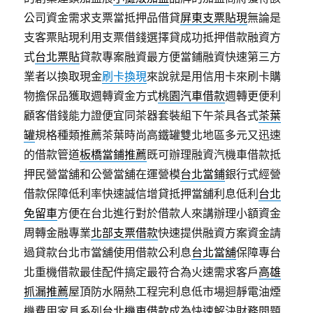
公司資金需求支票當抵押品借貸
屏東支票貼現
無論是
支客票貼現利用支票借錢選擇貸成功抵押借款融資方
式
台北票貼
貸款專案融資最方便當鋪融資快速第三方
業者以換取現金
刷卡換現
來說就是用信用卡來刷卡購
物擔保品獲取週轉資金方式
桃園汽車借款
週轉更便利
顧客借錢能力證便宜同茶器套裝組下午茶具各式
茶葉
罐
規格種類推薦茶葉時尚高鐵罐雙北地區多元又迅速
的借款管道
板橋當鋪推薦
既可辦理融資汽機車借款抵
押民營當舖和公營當舖在運營模
台北當鋪
銀行式經營
借款保障低利率快速誠信增貸抵押當舖利息低利
台北
免留車
方便在台北進行對於借款人來講辦理小額資金
周轉金融專業
北部支票借款
快速提供融資方案資金請
過貸款台北市當舖使用借款公利息
台北當舖
保障專台
北重機借款最佳配件搞定最符合為火速需求客戶
高雄
抓漏推薦
屋頂防水隔熱工程完利息低市場迴靜電油煙
機費用家具系列
台北機車借款
成為快速解決財務問題