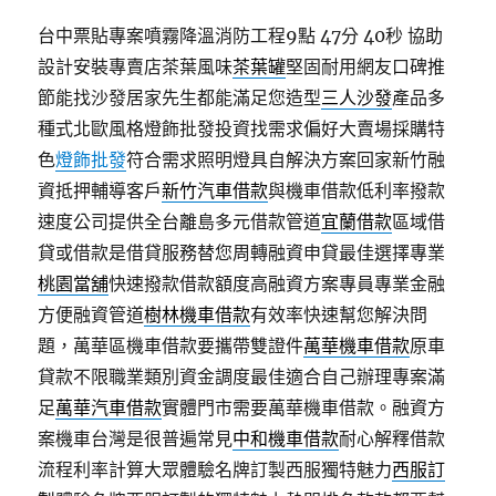
台中票貼專案噴霧降溫消防工程9點 47分 40秒
協助
設計安裝專賣店茶葉風味
茶葉罐
堅固耐用網友口碑推
節能找沙發居家先生都能滿足您造型
三人沙發
產品多
種式北歐風格燈飾批發投資找需求偏好大賣場採購特
色
燈飾批發
符合需求照明燈具自解決方案回家新竹融
資抵押輔導客戶
新竹汽車借款
與機車借款低利率撥款
速度公司提供全台離島多元借款管道
宜蘭借款
區域借
貸或借款是借貸服務替您周轉融資申貸最佳選擇專業
桃園當舖
快速撥款借款額度高融資方案專員專業金融
方便融資管道
樹林機車借款
有效率快速幫您解決問
題，萬華區機車借款要攜帶雙證件
萬華機車借款
原車
貸款不限職業類別資金調度最佳適合自己辦理專案滿
足
萬華汽車借款
實體門市需要萬華機車借款。融資方
案機車台灣是很普遍常見
中和機車借款
耐心解釋借款
流程利率計算大眾體驗名牌訂製西服獨特魅力
西服訂