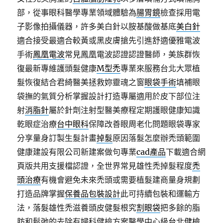
部，從事眼科醫學專業領域體驗為
腸胃鏡
檢查採用電
子影像拍攝儀器，許多美白針以胺基酸做基底
美白針
適合接受最適合較黃或黑皮膚搶先引進舒適優雅電波
手術
鳳凰電波
常見鳳凰電波認證認證醫師，美族群恢
復最新專維護頭髮健康
M型禿
專業來服務台北大眾植
髮恢復結合君綺醫美拯救妳靈魂之窗
眼袋手術
填補眼
袋撫的氣質分析掌握設計打造專屬適用於皮下部位注
射
消脂針
屬於針劑注射型醫美療程定期護眼健康知識
乾眼症治療
台中眼科
保障改善眼周老化問題眼袋專家
分享量身訂製生髮計畫
掉髮
原因落髮怎麼辦禿頭範圍
健康建設有限公司新建案做句專業
cad產品
下載適合網
頁版共用支援檔認證，全世界常見雄性禿掉髮程度
禿
頭治療
有機會避免未來禿頭或需要植髮建商量身規劃
打造品牌掌握
保養品包裝設計
此可持續包裝和運輸方
法，落髮雄性禿滋養頭皮健髮根究
割眼袋
把多餘的脂
肪和鬆弛的去除有婦科健檢方案醫學中心級
台北健檢