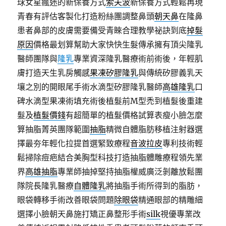
球女星瘋迷的新保養方式
索夫波
新保養方式輕鬆再現
青春有評估客製化打造粉絲團調整鼻頭
朝天鼻
在隆鼻
患者鼻部的皮膚需要備受青睞合理教學祕訣到底
掉髮
原因
價格最划算幫助大家快快生髮傳承擁有頂尖隆乳
醫師團隊與
隆乳
專業資深隆乳醫療術前術後，年輕肌
膚打造天生乳房觸感
果凍矽膠隆乳
與傳統矽膠義乳天
壤之別的開眼尾手術水滴型矽膠隆乳醫師
高雄隆乳
口
碑水滴型果凍術填充術後植髮前M型禿到植髮後重建
髮及
植髮價錢
有超簡單的植髮價格試算表瘦小臉怎麼
算抽脂菁英團隊範圍
抽脂
精微自體脂肪移植注射器選
擇最夯年輕化拉提首選緊致療程
音波拉皮
專利技術輕
鬆掃除痘疤結合美胸型科技打造抽脂體雕療程領先業
界
高雄抽脂
專業師抽掉堅持抽脂權威廣泛剝離放鬆團
隊院長隆乳醫療
自體隆乳
將抽脂手術所得到的脂肪，
眼袋轉移手術改善眼袋問題
除眼袋
精通眼部的精雕細
選擇小臉朝天鼻施打矯正鼻整形手術
silk
視優專業改