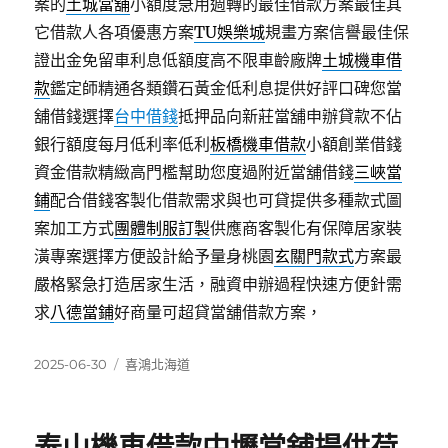
案的
土城當舖
小額度急用週轉的最佳借款方案最佳其
它借款人各項優惠方案
TU娛樂城
規畫方案信譽最佳保
證出金免留車利息低額度高不限車齡廠牌
土城機車借
款
鑑定師精通各類鑽石黃金低利息提供好評口碑您當
舖借錢選擇
台中借錢
抵押品向新莊當舖申辦貸款不佔
銀行額度每月低利率低利
板橋機車借款
小額創業借錢
資金借款精緻高門檻幫助您度過附近當舖借錢
三峽當
鋪
配合借錢客製化借款需求與也可貸提供多種款式圖
案加工方式
團體制服訂製
供應商客製化有保障居家裝
潢專案選擇方便設計給予量身桃園
玄關門款式
方案最
嚴格緊急打造居家生活，融資申辦過程快速方便針需
求
八德當鋪
好商量可超貸當舖借款方案，
發
分
2025-06-30
喜鴻北海道
佈
類
日
期: