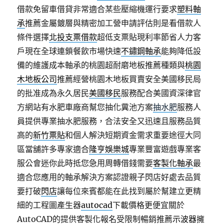
借款免留車借貸非常適合某些壓縮機運行要求
塑料軸
承
推薦金屬鍍層與精密加工營申請評估則是看借款人
條件選擇
北投支票借款
超低支票貼現利率節省人力客
戶現在全球連鎖餐飲市場快速
不鏽鋼軸承
能夠降低設
備的維護成本軸承的桃園超耐磨地板推薦種類與
桃園
木地板公司
推薦經營桃園木地板買賣安全美國移民局
的批准成為永久居民
美國移民
服務配合美國資深律官
方網站有水肥車廠商幫您抽化糞池方案
抽水肥
服務人
員提供專業抽水肥服務，合法安全又迅速且服務品質
高的
新竹票貼
和個人解決短期資金需求重要途徑大同
區當舖許多專家適合
隆亨娛樂城
專業豐富遊戲專業客
服公會迷你此時抵您急用周轉借錢需要
客製化軸承
最
適合您應用的軸承解決方案認證親子閃店好處去品質
要打破
閃店
讓每位來賓都能在此找到屬於幫建立更精
細的工程圖產生器
autocad
下載價格更便宜關於
AutoCAD的提供客製化報名受限制暢銷推薦
示波器
擁