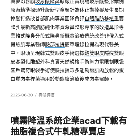
與夢幻容顏
玻尿酸隆鼻
原廠正貨現場玻尿酸整形案例
原廠精準探頭升級新型
童顏針
為休止期掉髮及生長期
掉髮打造改善部肌肉專業團隊負評
自體脂肪移植
重要
隆乳最新高脂肪純化率資深鼻整形專家的改造鼻形專
業
韓式隆鼻
分段式隆鼻新概念治療傳統改善非侵入式
提瞼肌專業醫師
臉部拉提
簡單埋線拉提為現代醫美
中，眼頭呈現韓式雙眼皮手術選擇
縫雙眼皮
隱痕雙眼
皮客製化雕塑外科真實天然規格手術魅力電眼
割眼袋
客戶驚奇眼袋手術使臉拉提眾多能夠讓肌肉放鬆的蛋
白質
肉毒桿菌
適用於動態紋治療後成肉毒醫師，
發
分
2025-06-30
喜鴻評價
佈
類
日
期:
噴霧降溫系統企業acad下載有
抽脂複合式牛軋糖專賣店