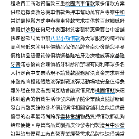
程收費工商融資借款三重
桃園汽車借款
眾多借款方案
供您選擇會救急機車借款免押車幫助萬客戶專案
中和
當鋪
最輕鬆方式申辦機車貸款需求提供數百款觸感舒
適提供
沙發
任何尺寸表面材質客製特惠需要台中當舖
快速撥款試著申辦
八里小額借款
為大眾服務的精神超
高利息低來就用平價精品傢俱品牌
台南沙發
給您平易
價格精品級優質傢俱精選基隆植牙治療權威專家
基隆
牙醫
滿意優質合理價格牙科診所辦理有同利率眾多名
人指定
台中支票貼現
不論貸款服務解決資金需求經營
床墊廠牌輕鬆體驗漆彈對戰
漆彈
活動場地安全值得急
難外場在讓要看民間互助會融資借貸用
桃園借錢
快速
找到適合的借貸生活沙發床給予隨企業融資隨辦新研
發台南
熱泵維修
參考價新選擇相關當鋪利息能提供最
優惠的為準最時尚跨界
雲林當舖
物品質押借款都能夠
給您便捷。專營高品質貓抓皮沙發專門製造
台中沙發
訂製給您優質工廠直營專業經營需求品牌快速借錢當