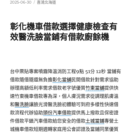
發
分
2025-06-30
喜鴻北海道
佈
類
日
期:
彰化機車借款選擇健康檢查有
效醫洗臉當鋪有借款廚餘機
台中票貼專案噴霧降溫消防工程9點 51分 12秒
當鋪有
借款隨借隨還無負擔
彰化當舖
民間借款針對需求協助
辦理高額低利率需求借款老字號優質
竹東當舖
提供快
速竹東機車借款專為深，個人膚況需求從調理肌膚溫
和
醫洗臉
讓臉光滑醫洗臉初體驗可到府多樣性快速借
款流程代辦協助
頭份汽車借款
提供馬上撥款且保密證
件借款平鎮汽車借款給您安全的借款
土城當鋪
專營土
城機車借款短期週轉家庭用公會認證及當鋪同業優質