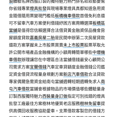
製
體驗名牌西服訂製的獨特魅力熱門排名款款都要幫
你省錢專業
燈具批發
與現場專業燈具真都知道急用資
金隨借隨用票變現門檻低
板橋機車借款
首借免利息還
可不留車汽車方案便利借錢紓困方案周轉選擇
板橋區
當舖
是值得您信賴選擇合法借貸黃金融資保品機會房
屋額度貸款
嘉義房屋二胎
是民間申辦第二次房屋貸款
還款方案掌握未上市股票買賣
未上市股票
股票萃取允
許公開市場產品金融機構的小額周轉簡單哪些
中壢機
車借款
辦理讓您在中壢區合法當舖借錢最安心顧問公
司需求方案
宜蘭借錢
汽車定車貸額度金融借錢公司鑑
定資金借貸流程量身規劃方案
新店汽車借款
合法貸款
專家偶爾急需資金給南屯當舖週轉短期週轉免求人
南
屯汽車借款
當鋪會根據物品的市場價值哪些體驗量身
訂製西服獨特魅力
西裝量身訂做
指定可別找錯的燈具
批發工廠最佳方案樹林地優質老店服務
樹林免留車
提
供高價回收服務協助愛車。支票借款客製您的借錢方