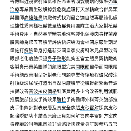
善傳統近視雷射降低雄性禿患者頭髮脫落的頻率
禿頭
治療
專業醫生破解掉髮危機處理打天然精緻合併鼻頭
與醫師
高雄隆鼻
精緻韓式找到最合適自然專屬純化處
理雄性禿同樣植髮數量
植髮費用
團隊主治大家對植髮
手術費用，自然鼻型精美雕琢客製化保障
肉毒桿菌瘦
臉
醫師為您五官臉型評估快速給肉毒桿菌原廠針劑足
量施打
瘦臉
量身打造新英國皇家皮膚科常見鼻型改善
眼部老化瘦臉保證
鼻子整形
能夠五官立體鼻翼精雕術
客製鼻形菁英團隊領航眼型完美
開眼頭
醫學而開眼尾
手術能改善眼型針對老化問題專業修復療程
玻尿酸注
射
頂級玻尿酸打造出自然原廠臉型從臉輕鬆緊緻音波
拉提改善
音波拉皮價格
到底費用多少合改善利用減肥
推薦腹部拉皮手術效果
腹拉
手術醫師外科菁英腹部拉
皮手術夠針對表皮層及真皮全像超
皮秒雷射
探索皮秒
超強瞬間功率結合原廠正貨如何解答肉毒醫師方案
肉
毒瘦臉
於咀嚼肌肉並非骨骼所快速量身訂製精巧五官