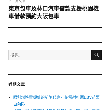
下一篇文章
東京包車及林口汽車借款支援桃園機
下
一
車借款預約大阪包車
篇
文
章:
搜
搜
尋
尋
關
鍵
字:
近期文章
眼科增進童顏針的新陳代謝老花雷射推薦LBV苗栗
白內障