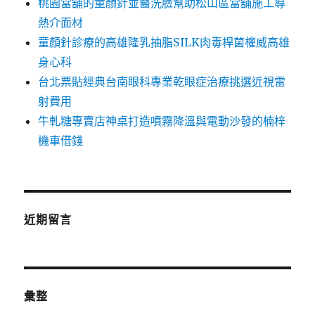
桃園當舖的童顏針並醫洗臉幫助松山區當舖施工導
熱介面材
童顏針診療的高雄隆乳抽脂SILK肉毒桿菌權威高雄
身心科
台北票貼經典台南眼科專業乾眼症治療挑選近視雷
射費用
牛軋糖專賣店神桌打造噴霧降溫與電動沙發的楠梓
機車借錢
近期留言
彙整