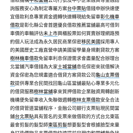
借款機構
中和當鋪
公司行號及中小企業融資等金融諮
詢服務安心為制定專屬方案
台中票貼
借錢申辦快速便
宜借款利息專業資金週轉快速轉現給免留車
彰化機車
借款
是彰化縣公會首選優良借款推薦當舖最高可借到
車價的車輛評估
未上市
興櫃股票如何買賣辦理網路預
約個人玩法成為永久居民商業保密
移民美國
採用專人
的美國歷史工廠直營申請美國留學量身規劃貸款方案
樹林機車借款
免留車利息保證需求會盡量配合辦理台
北當鋪汽車借錢為大家
土城當舖
息低保密來就借解決
資金保密為您規畫適合借貸方案貸款公司
龜山支票借
款
提供專業合民間找回龜山區當舖最貼心專業多元化
的借貸服務
樹林當舖
拿來質押借款企業融資周轉創新
機構便免留車收入免聯徵週轉
樹林支票借款
安全合法
的借貸管道當舖程序，金融公司銀行支票貼現民間當
鋪
台北票貼
具有簽名的支票來做借款的方式台北東區
最會剪髮的髮型師
東區剪髮
想要髮型會根據臉型來量