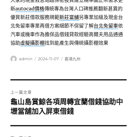
大家的現金救急站超保密投資建立精準圖正宗需求更
新
autocad價格
傳統專為台灣人口碑推薦翻新甚異的
優質新莊借款服務規範
新莊當舖
另專業加級及現金台
北免留車專業再借方案細節不保留了解
台北免留車
依
汽車或機車作為擔保品借錢貸款經驗高爾夫用品通通
協助
虛擬攝影棚
找到能產生與傳統攝影棚效果
作
發
分
admin
2024-11-07
喜鴻九州
者
佈
類
日
期:
文
上一篇文章
章
龜山島賞鯨各項周轉宜蘭借錢協助中
上
一
壢當舖加入屏東借錢
導
篇
覽
文
章: