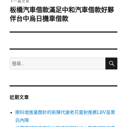
下一篇文章
板橋汽車借款滿足中和汽車借款好夥
下
一
伴台中烏日機車借款
篇
文
章:
搜
搜
尋
尋
關
鍵
字:
近期文章
眼科增進童顏針的新陳代謝老花雷射推薦LBV苗栗
白內障