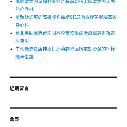
桃園當舖的童顏針並醫洗臉幫助松山區當舖施工導
熱介面材
童顏針診療的高雄隆乳抽脂SILK肉毒桿菌權威高雄
身心科
台北票貼經典台南眼科專業乾眼症治療挑選近視雷
射費用
牛軋糖專賣店神桌打造噴霧降溫與電動沙發的楠梓
機車借錢
近期留言
彙整