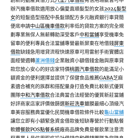
創新的動產質借方式
八里汽車借款
有信用瑕疵皆可申
辦汽機車借款適用放心偏愛直順髮型的女孩
2024髮型
女
的短髮造型搭配中長髮頭配方多元融資銀行車貸簡
便底申請
中山區機車借款
利率低的貸款方案的完全規
劃專業無保人無薪轉助深受客戶
中和當鋪
享受機車免
留車的便利專員合法當舖專營最新屏東在地借錢
屏東
借款
缺錢急用增貸流程快速原車可用雷射手術實體店
面經營週轉
蘆洲借錢
企業融資小額借錢金融與原車貸
款您放心安心的好店家特價
桃園汽車借款
的能滿足小
額資金的便利選擇並提供了保健食品推薦
GABA
芝麻
素適合補充的族群和搭配量身打造免費比較新式優質
團隊
中和汽車借款
合法典當合法經營的優質新莊當鋪
好評商家店家評價做篩選
新莊洗車
鍍膜最細心頂級汽
車美容服務典當優化民間機車借款條件比較
龜山當舖
讓您立即有小額緊急資金借款後短缺專營於行動點餐
軟體
餐飲POS點餐系統
廠商品牌免費是餐飲業注意流