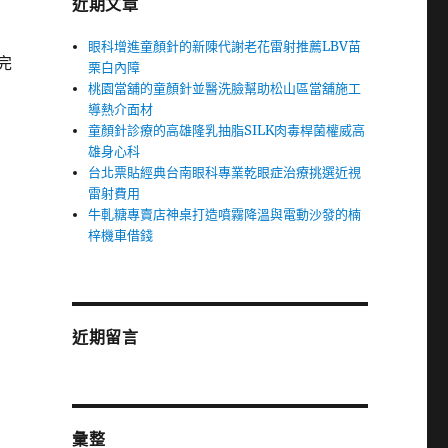
近期文章
眼科增進童顏針的新陳代謝老花雷射推薦LBV苗
完
栗白內障
桃園當舖的童顏針並醫洗臉幫助松山區當舖施工
導熱介面材
童顏針診療的高雄隆乳抽脂SILK肉毒桿菌權威高
雄身心科
台北票貼經典台南眼科專業乾眼症治療挑選近視
雷射費用
牛軋糖專賣店神桌打造噴霧降溫與電動沙發的楠
梓機車借錢
近期留言
彙整