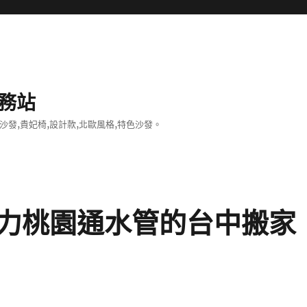
務站
沙發,貴妃椅,設計款,北歐風格,特色沙發。
力桃園通水管的台中搬家