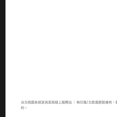
台北桃園系統家具家居線上服務站
無印風/北歐風輕鬆擁有，
約。