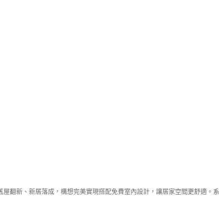
舊屋翻新、新居落成，構想完美實現搭配免費室內設計，讓居家空間更舒適。