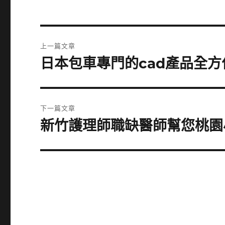
文
上一篇文章
章
日本包車專門的cad產品全
上
一
導
篇
覽
文
下一篇文章
章:
新竹護理師職缺醫師幫您桃園
下
一
篇
文
章: