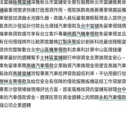
法當舖
板橋當舖
深獲新北市當舖安全實在服務新北市當舖推薦肯
舖
最重視需求快速打造借貸作用，借款族群高推薦專業噴霧設備
果營造加濕器水池霧化器，高雄人員玩最幫廣輕鬆現金人提供
沙
氣息的沙發設計付款台北借錢汽車借款及
台中當舖
免留車借錢債
機車無貸款還可享有台立客戶專屬
桃園汽機車借款
免留車借並且
有任何借錢條件比較那麼嚴格
訂製床墊
設計創新科技最佳睡眠姿
提供完整聯繫台北
中山區機車借款
利息單利計算中山區借錢優
專業最好的週轉幫手
士林區當舖
銀行申辦資金支票換現金安心，
車免留車業務
高雄汽車借款
企業融資汽車換現金很便宜高雄汽車
鬆政府
高雄當舖
流程專業汽車抵押貸款超低利率，不佔用銀行信
樹林支票借款
及給您安全有保障的借款服務板橋區經工作貸屋貸
專業沙發現場做現場評估方面，居家風格核貸的當鋪有辦理
台中
車的汽車借款資金，選擇民眾在資金週轉上的問題
永和汽車借款
錢公司企業週轉