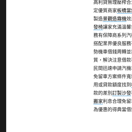
高利貸無理壓榨合
定優質商家
板橋當
製造
景觀造霧機
效
發椅
讓家充滿溫馨
務有保障商系列汽
搭配業界優良服務
勢機車借錢周轉並
質，解決注意借款
民間迅速申請汽機
免留車方案條件寬
用或貸款額度找到
款的差別
訂製沙發
搬家
利息合理免留
為優惠的得典當借