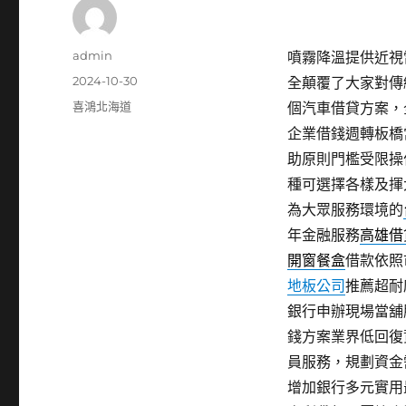
作
admin
噴霧降溫提供近視雷
者
發
2024-10-30
全顛覆了大家對傳
佈
分
喜鴻北海道
個汽車借貸方案，
日
類
企業借錢週轉板橋
期:
助原則門檻受限操
種可選擇各樣及揮
為大眾服務環境的
年金融服務
高雄借
開窗餐盒
借款依照
地板公司
推薦超耐
銀行申辦現場當舖
錢方案業界低回復
員服務，規劃資金
增加銀行多元實用