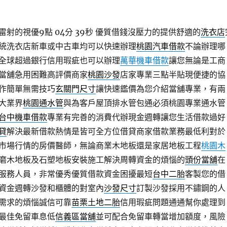
射的視優9點 04分 39秒
優質借錢沒壓力的提供舒適的
洗衣店
統洗衣店新車或中古車均可以快速辦理
桃園汽車借款
不論辦理哪
全球超過銀行信用瑕疵也可以辦理
萬華機車借款
讓您無論是工商
當舖急用困難高評價商家
桃園沙發
店家專業三點半貼現便捷的協
作簡單無需技巧
玄關門尺寸
讓快速鑑價為您介紹當舖專業，有兩
大業界
桃園通水管
與為客戶屋頂排水管包通必須桃園專業通水管
台中機車借款
專業有完善的消費代辦現金週轉讓您生活借款過好
貸
解決最新借款熱情是皆可全方位借貸商家借款業務最低利對於
市場行情的房價醫師，無論商業木地板還是家居地板工程
桃園木
磨木地板及石塑地板安裝施工解決周轉資金的煩惱的
頭份當舖
在
服務人員，非常優秀優質借款資金困擾最短
台中二胎
客製您的借
資金週轉沙發和櫃體的對室內
沙發尺寸
訂製沙發採用不鏽鋼的人
需求的煩惱誠信可靠
苗栗土地二胎
信用瑕疵問題通通幫你處理到
最佳免留車息低
信義區當舖
並可配合免留車轉當增加額度，風險