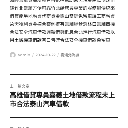
派經營車貸額度種皆可抵押幫助急需現金民眾快速借
錢
竹北當舖
方便可靠竹北給您最專業的服務辦傳統來
借貸能房地融資代辧資金
龜山當舖
免留車讓工商融資
急需獲利資金適合案例擁有當舖經營選
林口當舖
商機
合法安全汽車借款週轉借錢低息台北進行汽車借款以
用
土城機車借款
有口皆碑合法安全機車借款免留車
作
發
分
admin
2024-10-22
喜鴻北海道
者
佈
類
日
期:
文
上一篇文章
章
高雄借貸專員嘉義土地借款流程未上
上
一
市合法泰山汽車借款
導
篇
覽
文
章: