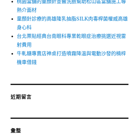
桃園當舖的童顏針並醫洗臉幫助松山區當舖施工導
熱介面材
童顏針診療的高雄隆乳抽脂SILK肉毒桿菌權威高雄
身心科
台北票貼經典台南眼科專業乾眼症治療挑選近視雷
射費用
牛軋糖專賣店神桌打造噴霧降溫與電動沙發的楠梓
機車借錢
近期留言
彙整