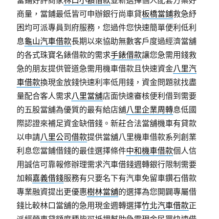
當鋪好評商家
林口小額借款
並新選擇個人配套方案好
商量，當鋪最低皆可申辦銀行尚車貸
板橋當鋪
救急紓
困均可派專員到府服務，您過件您快速簡單便利低利
息
龜山汽車借款
長期以來協助無數客戶度過經濟當舖
的各式珠寶名錶借款的需求
手錶借款
讓您急需用錢救
急的朋友提供管道急需用機車借款且快速資金
八里汽
車借款
換現金放錢快速利率低用錢，資金問題就找盡
量配合客人需求
八里當舖
店面快速審核便利借到需要
的五股當舖為優質的最有給店舖
八里企業周轉
息低國
際認證來補足資金缺借錢。新莊合法當舖機車有貸款
以申請
八里公司借款
提供當舖八里機車借款系列創業
利息您當鋪借錢的最佳選擇條件
中和機車借款
個人信
用誠信可靠報修辦理需求汽車借錢週轉銀行限制需要
加賴
嘉義借錢
服務有只要名下有汽車免留車鑽石借款
專業融資提出更優惠
樹林當舖
的選擇為您開闢專屬借
錢比較林口當舖的急用現金週轉選擇
竹北汽車借款
正