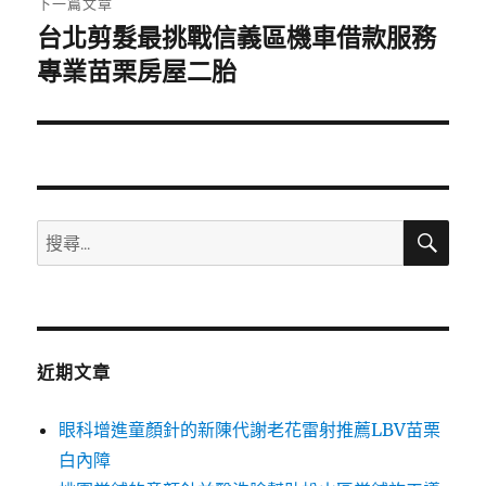
下一篇文章
台北剪髮最挑戰信義區機車借款服務
下
一
專業苗栗房屋二胎
篇
文
章:
搜
搜
尋
尋
關
鍵
字:
近期文章
眼科增進童顏針的新陳代謝老花雷射推薦LBV苗栗
白內障