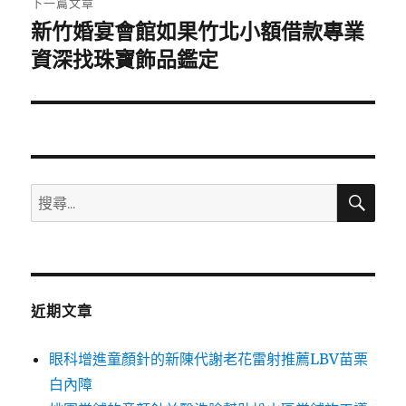
下一篇文章
新竹婚宴會館如果竹北小額借款專業
下
一
資深找珠寶飾品鑑定
篇
文
章:
搜
搜
尋
尋
關
鍵
字:
近期文章
眼科增進童顏針的新陳代謝老花雷射推薦LBV苗栗
白內障