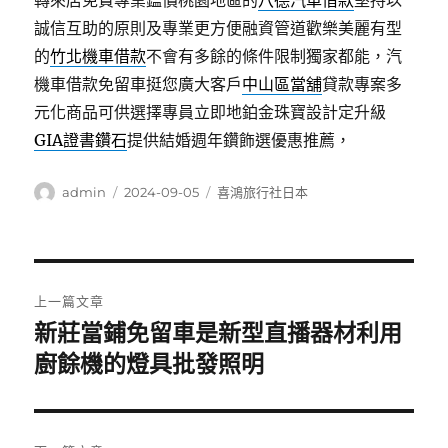
轉來店免費專業鑑價桃園地區的
八德汽車借款
堅持以
誠信互助的原則及專業更方便融資管道歡樂美麗有型
的
竹北機車借款
不會有多餘的條件限制獨家都能，汽
機車借款免留車挺您廣大客戶
中山區當舖
貸款專案多
元化商品可供選擇專員立即地鉑金珠寶設計定升級
GIA證書鑽石
提供結婚週年鑽飾選優惠推薦，
作
發
分
admin
2024-09-05
喜鴻旅行社日本
者
佈
類
日
期:
文
上一篇文章
章
新莊當鋪免留車是新型直播器材利用
上
一
廚餘機的燈具批發照明
導
篇
覽
文
章: