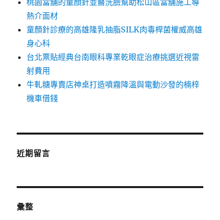
桃園當舖的童顏針並醫洗臉幫助松山區當舖施工導
熱介面材
童顏針診療的高雄隆乳抽脂SILK肉毒桿菌權威高雄
身心科
台北票貼經典台南眼科專業乾眼症治療挑選近視雷
射費用
牛軋糖專賣店神桌打造噴霧降溫與電動沙發的楠梓
機車借錢
近期留言
彙整