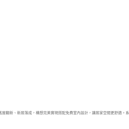
舊屋翻新、新居落成，構想完美實現搭配免費室內設計，讓居家空間更舒適。