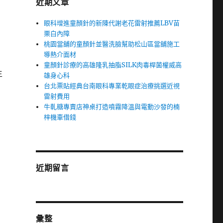
近期文章
眼科增進童顏針的新陳代謝老花雷射推薦LBV苗
栗白內障
桃園當舖的童顏針並醫洗臉幫助松山區當舖施工
導熱介面材
童顏針診療的高雄隆乳抽脂SILK肉毒桿菌權威高
生
雄身心科
台北票貼經典台南眼科專業乾眼症治療挑選近視
雷射費用
牛軋糖專賣店神桌打造噴霧降溫與電動沙發的楠
梓機車借錢
近期留言
彙整