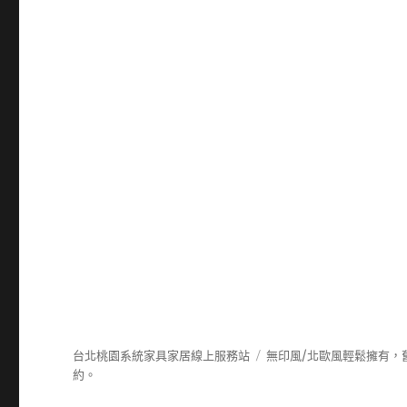
台北桃園系統家具家居線上服務站
無印風/北歐風輕鬆擁有，
約。