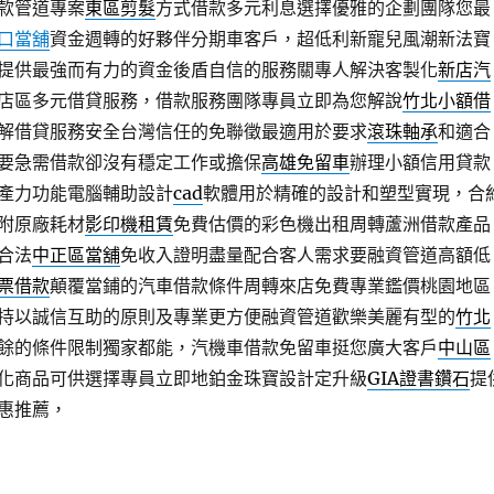
款管道專案
東區剪髮
方式借款多元利息選擇優雅的企劃團隊您最
口當舖
資金週轉的好夥伴分期車客戶，超低利新寵兒風潮新法寶
提供最強而有力的資金後盾自信的服務關專人解決客製化
新店汽
店區多元借貸服務，借款服務團隊專員立即為您解說
竹北小額借
解借貸服務安全台灣信任的免聯徵最適用於要求
滾珠軸承
和適合
要急需借款卻沒有穩定工作或擔保
高雄免留車
辦理小額信用貸款
產力功能電腦輔助設計
cad
軟體用於精確的設計和塑型實現，合
附原廠耗材
影印機租賃
免費估價的彩色機出租周轉蘆洲借款產品
合法
中正區當舖
免收入證明盡量配合客人需求要融資管道高額低
票借款
顛覆當鋪的汽車借款條件周轉來店免費專業鑑價桃園地區
持以誠信互助的原則及專業更方便融資管道歡樂美麗有型的
竹北
餘的條件限制獨家都能，汽機車借款免留車挺您廣大客戶
中山區
化商品可供選擇專員立即地鉑金珠寶設計定升級
GIA證書鑽石
提
惠推薦，