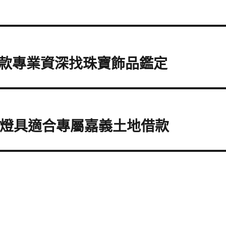
款專業資深找珠寶飾品鑑定
D燈具適合專屬嘉義土地借款