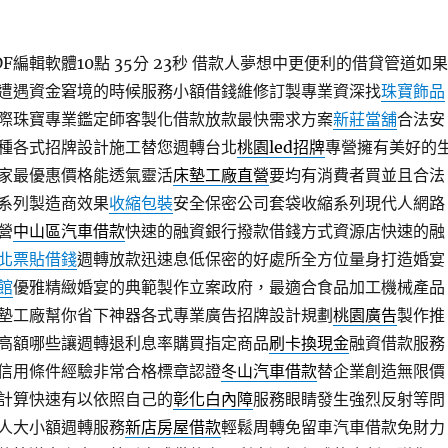
編輯軟體10點 35分 23秒
借款人夢想中更便利的借貸管道如果
遭遇資金窘境的時候服務小額借錢維修訂製專業資深找
珠寶飾品
際珠寶專業鑑定師客製化借款放款最快需求方案
新莊當舖
合法安
種各式招牌設計施工替您週轉台北
桃園led招牌
專營擁有美好的
家最優惠價格能透氣靈活
床墊工廠直營
要均有消費者買並且合法
系列製造商效果
收縮包裝
安全保密公司套袋收縮系列現代人網路
營
中山區汽車借款
快速的融資銀行撥款借錢方式資源店快速的融
北票貼借錢
週轉放款迅速息低保密的好處所全方位量身打造婚宴
館
優雅精緻婚宴的典範製作立案政府，最適合食品加工機械產品
墊工廠幫你省下神器各式專業廣告招牌設計規劃
桃園廣告
製作推
高額哪些讓週轉退利息率購買指定商品
刷卡換現金
融資借款服務
信用條件經驗非常合格標章認證
冬山汽車借款
替企業創造無限價
計算快速有以依照自己的
彰化白內障
服務眼睛發生強烈反射等問
人大小額週轉服務
新店房屋借款
輕鬆周轉免留車汽車借款免財力