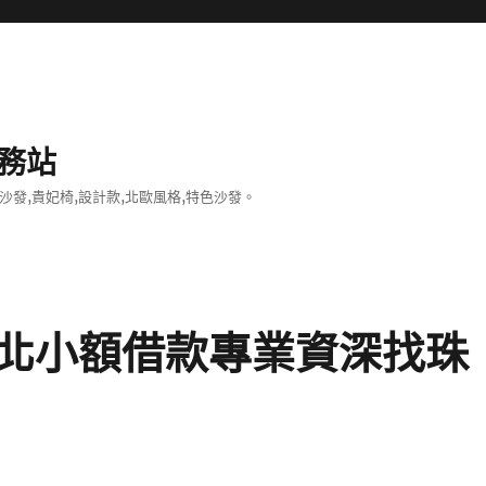
務站
沙發,貴妃椅,設計款,北歐風格,特色沙發。
北小額借款專業資深找珠