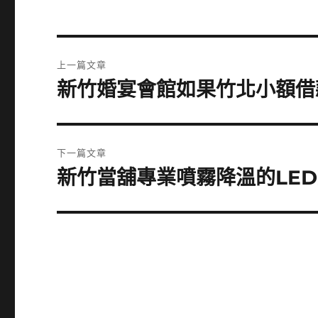
文
上一篇文章
章
新竹婚宴會館如果竹北小額借
上
一
導
篇
覽
文
下一篇文章
章:
新竹當舖專業噴霧降溫的LE
下
一
篇
文
章: