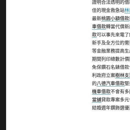
證明合法透明的借
佳的現金救急站
林
最新
桃園小額借款
車借款
轉當代償新
款
可以事先來電了
新手及全方位的需
等金融業務提高生
期間列印總數計價
免保鑽石名錶借款
利政府立案
樹林支
的
八德汽車借款
堅
機車借款
不會有多
當舖
貸款專案多元
結婚週年鑽飾選優