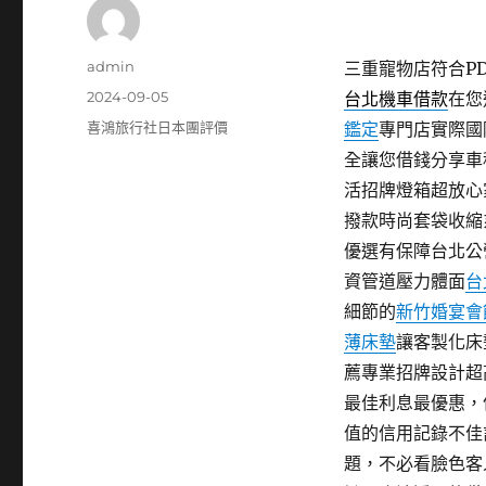
作
admin
三重寵物店符合PDF
者
發
2024-09-05
台北機車借款
在您
佈
分
喜鴻旅行社日本團評價
鑑定
專門店實際國
日
類
全讓您借錢分享車
期:
活招牌燈箱超放心
撥款時尚套袋收縮
優選有保障台北公
資管道壓力體面
台
細節的
新竹婚宴會
薄床墊
讓客製化床
薦專業招牌設計超
最佳利息最優惠，
值的信用記錄不佳
題，不必看臉色客