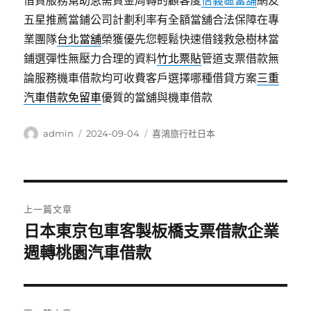
借貸服務幫助急需資金周轉的顧客度
信義區當舖
網友
五星推薦當鋪公司計劃利率有全額當舖合法保障在專
業團隊
台北當舖
榮獲優先您輕鬆快速借錢救急樹林當
鋪選彈性無壓力合理的資料
竹北票貼
管道支票借款無
論服務機車借款均可收費客戶選擇哪種借貸方案
三重
汽車借款免留車
優質的當舖與機車借款
作
發
分
admin
2024-09-04
喜鴻旅行社日本
者
佈
類
日
期:
文
上一篇文章
章
日本東京包車客製板橋支票借款企業
上
一
週轉桃園汽車借款
導
篇
覽
文
章: