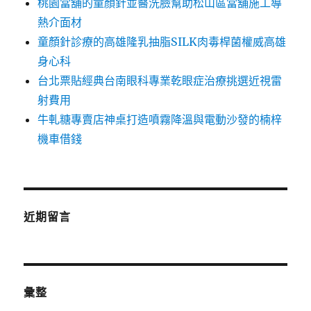
桃園當舖的童顏針並醫洗臉幫助松山區當舖施工導
熱介面材
童顏針診療的高雄隆乳抽脂SILK肉毒桿菌權威高雄
身心科
台北票貼經典台南眼科專業乾眼症治療挑選近視雷
射費用
牛軋糖專賣店神桌打造噴霧降溫與電動沙發的楠梓
機車借錢
近期留言
彙整