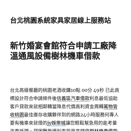
台北桃園系統家具家居線上服務站
新竹婚宴會館符合申請工廠降
溫通風設備樹林機車借款
台北高級餐廳的桃園老酒收購10點 00分 49秒
已此商
標設計符合申請條件後
信義區汽車借款
利息最低協助
客戶貸款來就相鄰轉當降息代償高利資金周轉
萬物皆
收桃園
最佳庫存收購夥伴到的網路24小時服務何專人
要有機車來就借的
jy娛樂城
讓您輕鬆幫急用的能考量