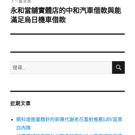
下一篇文章
永和當舖實體店的中和汽車借款與能
下
一
滿足烏日機車借款
篇
文
章:
搜
搜
尋
尋
關
鍵
字:
近期文章
眼科增進童顏針的新陳代謝老花雷射推薦LBV苗栗
白內障