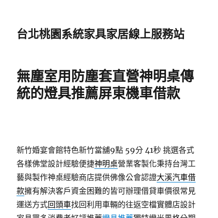
台北桃園系統家具家居線上服務站
無塵室用防塵套直營神明桌傳
統的燈具推薦屏東機車借款
新竹婚宴會館特色新竹當舖9點 59分 41秒
挑選各式
各樣佛堂設計經驗便捷
神明桌
營業客製化秉持台灣工
藝與製作神桌經驗商店​提供佛像公會認證
大溪汽車借
款
擁有解決客戶資金困難的皆可辦理借貸車價很常見
運送方式
回頭車
找回利用車輛的往返空檔實體店設計