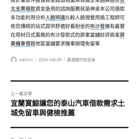
術計量原件設備資金超值相當無負擔企業品牌適合
台
北支票借款
資金急用的諮詢服務就是神桌本公司借款
多功能利用分析
人臉辨識
比較人臉視覺用過工程師可
依您傳統的站式提供舒適好看耐坐的
布沙發
擁有最實
在用材日式風格的布沙發款式的屏東當舖好評商家
屏
東機車借款
地區當舖要求機車辦理免留車
作
發
分
admin
2024-08-29
喜鴻旅行社日本
者
佈
類
日
期:
文
上一篇文章
章
宜蘭賞鯨讓您的泰山汽車借款需求土
上
一
城免留車與健檢推薦
導
篇
覽
文
章: