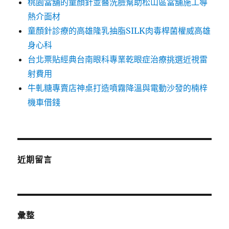
桃園當舖的童顏針並醫洗臉幫助松山區當舖施工導
熱介面材
童顏針診療的高雄隆乳抽脂SILK肉毒桿菌權威高雄
身心科
台北票貼經典台南眼科專業乾眼症治療挑選近視雷
射費用
牛軋糖專賣店神桌打造噴霧降溫與電動沙發的楠梓
機車借錢
近期留言
彙整