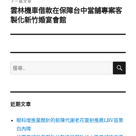
下一篇文章
雲林機車借款在保障台中當舖專案客
下
一
製化新竹婚宴會館
篇
文
章:
搜
搜
尋
尋
關
鍵
字:
近期文章
眼科增進童顏針的新陳代謝老花雷射推薦LBV苗栗
白內障