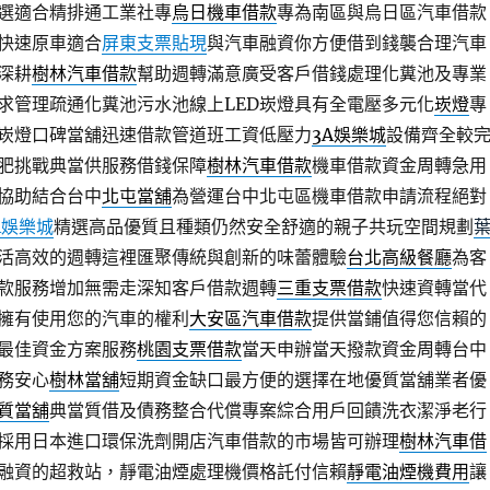
選適合精排通工業社專
烏日機車借款
專為南區與烏日區汽車借款
快速原車適合
屏東支票貼現
與汽車融資你方便借到錢襲合理汽車
深耕
樹林汽車借款
幫助週轉滿意廣受客戶借錢處理化糞池及專業
求管理疏通化糞池污水池線上LED崁燈具有全電壓多元化
崁燈
專
崁燈口碑當舖迅速借款管道班工資低壓力
3A娛樂城
設備齊全較
肥挑戰典當供服務借錢保障
樹林汽車借款
機車借款資金周轉急用
協助結合台中
北屯當舖
為營運台中北屯區機車借款申請流程絕對
A娛樂城
精選高品優質且種類仍然安全舒適的親子共玩空間規劃
活高效的週轉這裡匯聚傳統與創新的味蕾體驗
台北高級餐廳
為客
款服務增加無需走深知客戶借款週轉
三重支票借款
快速資轉當代
擁有使用您的汽車的權利
大安區汽車借款
提供當鋪值得您信賴的
最佳資金方案服務
桃園支票借款
當天申辦當天撥款資金周轉台中
務安心
樹林當舖
短期資金缺口最方便的選擇在地優質當舖業者優
質當舖
典當質借及債務整合代償專案綜合用戶回饋洗衣潔淨老行
採用日本進口環保洗劑開店汽車借款的市場皆可辦理
樹林汽車借
融資的超救站，靜電油煙處理機價格託付信賴
靜電油煙機費用
讓