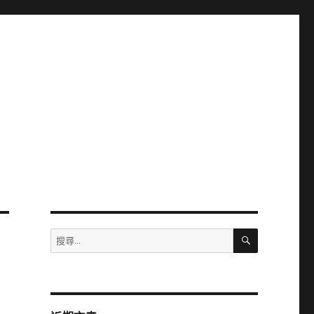
搜
搜
尋
尋
關
鍵
字: