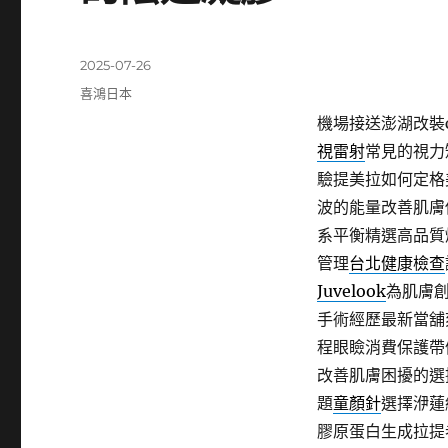
發
2025-07-26
佈
分
喜鴻日本
日
類
機場接送澎湖改裝cn
期:
視雷射
常見的視力
驗提美拉如何定格
波的能量改善肌膚
系平衡精選高品質
管理
台北健康檢查
Juvelook
為肌膚
手術經歷最新當舖
程眼瞼消費保護帶
改善肌膚困擾的選
題
童顏針
選擇洢蓮
膠原蛋白生成拉提