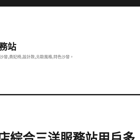
務站
沙發,貴妃椅,設計款,北歐風格,特色沙發。
店綜合三洋服務站用戶多