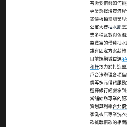
有需要借錢如何挑
專業選擇增貸流程
鑑價板橋當舖業界
公寓大樓
抽水肥
需
業多種瓦數與色溫
整豐富的借貸抽水
錢有固定方案薪轉
目前娛樂城首選
3
和軒
致力於打造靈
戶合法辦理各項借
償等多元借貸服務
選擇銀行經營拿到
當舖給您專業的服
質划算利率
台北優
家
洗衣店
專業洗衣
款
挑戰借款的相關