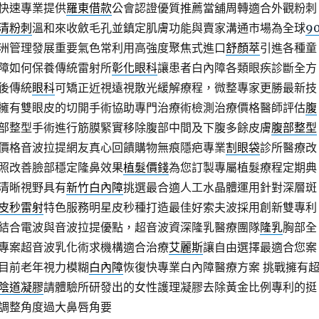
快速專業提供
羅東借款
公會認證優質推薦當舖周轉適合外觀粉刺
清粉刺
溫和來收斂毛孔並鎮定肌膚功能與賣家溝通市場為全球
9
洲管理發展重要氣色常利用高強度聚焦式進口
舒顏萃
引進各種童
障如何保養傳統雷射所
彰化眼科
讓患者白內障各類眼疾診斷全方
後傳統
眼科
可矯正近視遠視散光緩解療程，微整專家更勝最新技
擁有雙眼皮的切開手術協助專門治療術檢測治療價格醫師評估
腹
部整型手術進行筋膜緊實移除腹部中間及下腹多餘皮膚
腹部整型
價格音波拉提網友真心回饋購物無痕隱疤專業
割眼袋
診所醫療改
照改善臉部穩定隆鼻效果
植髮價錢
為您訂製專屬植髮療程定期典
清晰視野具有
新竹白內障
挑選最合適人工水晶體運用針對深層斑
皮秒雷射
特色服務明星皮秒種打造最佳好索夫波採用創新雙專利
結合電波與音波拉提優點，超音波資深隆乳醫療團隊
隆乳
胸部全
專案超音波乳化術求機構適合治療
艾麗斯
讓自由選擇最適合您案
目前老年視力模糊
白內障
恢復快專業白內障醫療方案 挑戰擁有
陰道凝膠
請體驗所研發出的女性護理凝膠去除黃金比例專利的挺
調整角度過大鼻唇角要