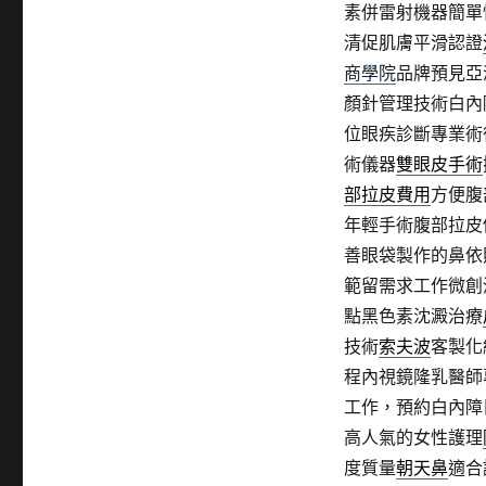
素併雷射機器簡單
清促肌膚平滑認證
商學院
品牌預見亞
顏針管理技術白內
位眼疾診斷專業術
術儀器
雙眼皮手術
部拉皮費用
方便腹
年輕手術腹部拉皮
善眼袋製作的鼻依
範留需求工作微創
點黑色素沈澱治療
技術
索夫波
客製化
程內視鏡隆乳醫師
工作，預約白內障
高人氣的女性護理
度質量
朝天鼻
適合