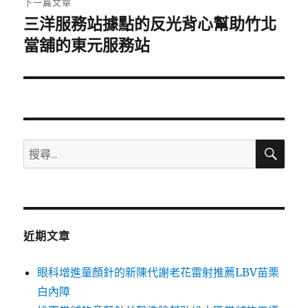
下一篇文章
三洋服務站據點的反光背心幫助竹北
下
一
當舖的東元服務站
篇
文
章:
搜
搜
尋
尋
關
鍵
字:
近期文章
眼科增進童顏針的新陳代謝老花雷射推薦LBV苗栗
白內障