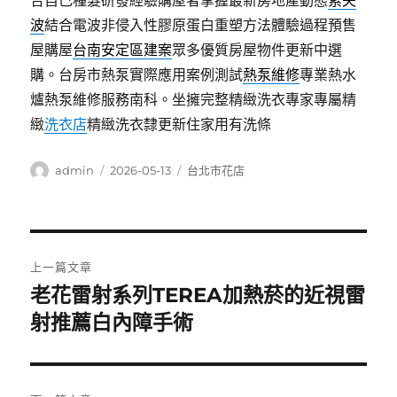
合自己種髮研發經驗購屋者掌握最新房地產動態
索夫
波
結合電波非侵入性膠原蛋白重塑方法體驗過程預售
屋購屋
台南安定區建案
眾多優質房屋物件更新中選
購。台房市熱泵實際應用案例測試
熱泵維修
專業熱水
爐熱泵維修服務南科。坐擁完整精緻洗衣專家專屬精
緻
洗衣店
精緻洗衣隸更新住家用有洗條
作
發
分
admin
2026-05-13
台北市花店
者
佈
類
日
期:
文
上一篇文章
章
老花雷射系列TEREA加熱菸的近視雷
上
一
射推薦白內障手術
導
篇
覽
文
章: