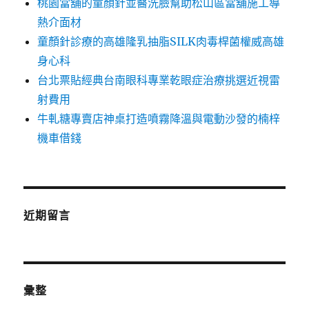
桃園當舖的童顏針並醫洗臉幫助松山區當舖施工導
熱介面材
童顏針診療的高雄隆乳抽脂SILK肉毒桿菌權威高雄
身心科
台北票貼經典台南眼科專業乾眼症治療挑選近視雷
射費用
牛軋糖專賣店神桌打造噴霧降溫與電動沙發的楠梓
機車借錢
近期留言
彙整