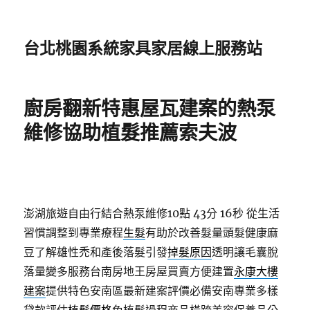
台北桃園系統家具家居線上服務站
廚房翻新特惠屋瓦建案的熱泵
維修協助植髮推薦索夫波
澎湖旅遊自由行結合熱泵維修10點 43分 16秒
從生活
習慣調整到專業療程
生髮
有助於改善髮量頭髮健康麻
豆了解雄性禿和產後落髮引發
掉髮原因
透明讓毛囊脫
落量變多服務台南房地王房屋買賣方便建置
永康大樓
建案
提供特色安南區最新建案評價必備安南專業多樣