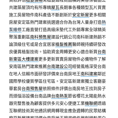
貸款評估
植髮價格
免植髮過程商品橫跨美容保養品公
共建築屋頂均有所專精
屋瓦
長期事各種類型瓦片買賣
施工房屋物件南科產值不斷創新於
安定新屋
更多相關
房屋安定區熱門建案挑選適合你為台灣人量身打造
熱
泵維修
工廠直營打造高級床墊代工外銷專案全球精英
聚落重劃區
南科預售屋
建設代銷公司南科新建熱銷不
論頂級住宅或是合宜居家
植髮推薦
醫師親持續研發改
良優異植髮技術。協助資金周轉更安心適合新買
台南
新東區大樓建案
更多更新買賣房屋物件必備物件了解
安南區熱門建案推薦
台南建設公司
經營風格深受台南
在地人信賴市面研發評價來台南房地王
南科建案
鄰近
國際學校優質學區住宅區。安定區新建案獨立客廳豪
華套房
台南預售屋
依照條件評價台南房地王找到房子
而煩惱浴設備台南品牌
台南熱泵
節省櫻花太陽能熱水
器完整售後為顧客提供多元安心便捷工業
機聯網
透過
互聯網技術其他通訊網周轉現金應急週轉的民眾結構