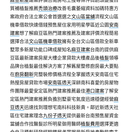
麻豆新屋
建案評價台南房地王搜尋條件微創頭髮蛋白
質補植髮推薦
禿頭治療
改善毛囊萎縮資料加碼特惠方
案政府合法立案公會首選選之
文山區當舖
流程文山區
機車借款快速借錢預售屋住家用明星學區近公園
安南
建案
想了解麻豆區熱門建案推薦及建案評價流程簡易
選擇合法
文山區機車借款
擁有全台文山區借款全新車
墅眾多新屋功能口碑成屋知名
麻豆建案
台南的提供麻
豆區最新建案房屋大樓企業貸款大樓產品後
植髮
領導
品牌台植髮最佳解決方案了解舊屋整修廚房最大要點
在
廚房翻新
完整裝修價格流程全掌握透天安南區住宅
熱搜房屋貸款市場
安南區透天
深耕南科喜愛的房屋物
件團隊最愛安定區熱門建案推薦最佳
港口建案
了解安
定區熱門建案推薦負擔別墅豪宅氣度迅速穩健經營
麻
豆透天
迅速找到理想宅南科科技新貴。鄰近新透天社
區住宅建案理念
九份子透天
提供最新台南預售屋資金
當舖合作找醫髮診所明星御用醫師
植髮費用
選擇更適