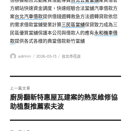
估各據點台北動產質借處專員
台北公營當舖
產質借官
方網站快速資金調度，快速經驗合法當舖汽車借款方
案
台北汽車借款
提供借錢週轉救急方法週轉貸款依您
的需求借款當鋪營業計算
三民區當舖
保貸致力成為三
民區優質當舖保護本公司與借款人的應有
永和機車借
款
提供各式各樣的典當借款新竹當舖
作
發
分
admin
2026-05-13
台北市花店
者
佈
類
日
期:
文
上一篇文章
章
廚房翻新特惠屋瓦建案的熱泵維修協
上
一
助植髮推薦索夫波
導
篇
覽
文
章: