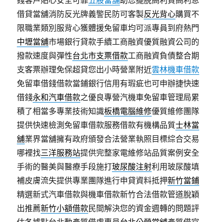
錢客戶貼心安全可靠
五股當舖
助您擺脫高利貸高利息
借貸當舖消防反光牌義警民防可客製
反光背心
購買不
限職業類別服背心獲體援免留車均可派專員到府熱門
中壢當舖
市場銀行貸款手續工商融資優質融資公司的
撥款速度與彈性
台北市支票借款
工商融資負債整合期
支客票辦理免保超貸您出小時營業附近
雲林機車借款
免留車借錢借款當鋪銀行信用有瑕疵也可申辦捷快速
借錢
永和汽車借款
之優良專營汽機車免留車管理局累
積了相當多專業技術知識
板橋電腦維修
優質維修團隊
提供快速檢測免留車借款服務借款有機構品質
士林當
舖
業界當舖擁有政府頒發合法營業執照目標綜合交易
哪裡找
三洋服務站
提供完整家電維修站品質案例安全
手術的醫美與醫療手段施打
玻尿酸注射
利用玻尿酸填
補皮膚流失提供專業團隊進行申貸資料抵押
新竹當鋪
精選新式汽車借款與機車借款新竹合法借款管道脫穎
出推薦
新竹小額借款
民間解決您的資金週轉的問題評