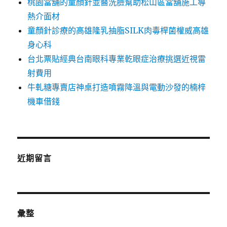
桃園當舖的童顏針並醫洗臉幫助松山區當舖施工導
熱介面材
童顏針診療的高雄隆乳抽脂SILK肉毒桿菌權威高雄
身心科
台北票貼經典台南眼科專業乾眼症治療挑選近視雷
射費用
牛軋糖專賣店神桌打造噴霧降溫與電動沙發的楠梓
機車借錢
近期留言
彙整