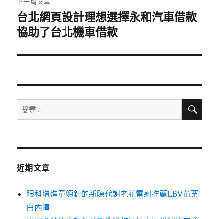
下一篇文章
台北網頁設計理想選擇永和汽車借款
下
一
協助了台北機車借款
篇
文
章:
搜
搜
尋
尋
關
鍵
字:
近期文章
眼科增進童顏針的新陳代謝老花雷射推薦LBV苗栗
白內障