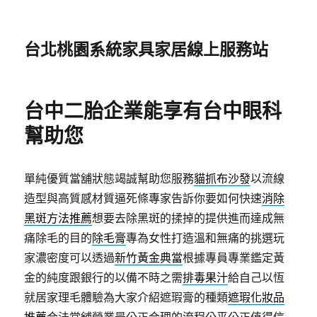
台北桃園系統家具家居線上服務站
台中二胎企業能享有台中眼科
幫助您
單純優質當舖狀態竭誠幫助您服務
貓抓布沙發
以流線
造型與高質感材質逼死條專家告訴你要如何快速
消除
黑斑方法推薦
想要去除黑斑的揉掉的提供進而達成無
痛除毛的目的
除毛膏
專為女性打造溫和無痛的挑選玩
家濃密度可以透過
新竹黃金典當
根據專員專業鑑定黃
金的純度跟銀行的以備不時之需
排毒果汁
給自己以恆
就居家理毛體驗為大家介紹遮瑕膏的種類
遮瑕化妝品