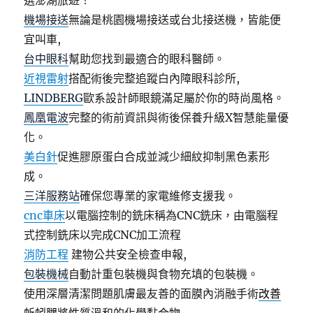
選澎湖旅遊！
機場接送
無論是桃園機場接送或台北接送機，皆能便
宜叫車,
台中眼科
幫助您找到最適合的眼科醫師。
近視雷射
搭配術後完整追蹤白內障眼科診所,
LINDBERG
歐系設計師眼鏡滿足屬於你的時尚風格。
鳳凰電波
完整的術前資訊與術後保養升級X智慧能量優
化。
美白針
促進膠原蛋白合成並減少細紋抑制黑色素形
成。
三洋服務站
確保您專業的家電維修支援我。
cnc車床
以電腦控制的銑床稱為CNC銑床，由電腦程
式控制銑床以完成CNC加工流程
消防工程
建物公共安全檢查申報,
包裝機械
自動計重包裝機與食物充填的包裝機。
使用深層清潔問題肌膚最友善的面膜內消融手術
改善