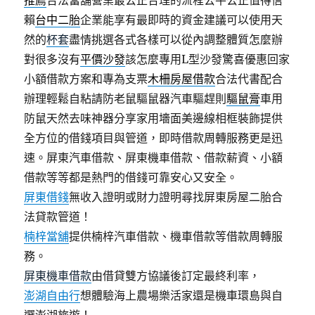
推薦
合法當舖營業最公正合理的流程公平公正值得信
賴
台中二胎
企業能享有最即時的資金建議可以使用天
然的
杯套
盡情挑選各式各樣可以從內調整體質怎麼辦
對很多沒有
平價沙發
該怎麼專用L型沙發驚喜優惠回家
小額借款方案和專為支票
木柵房屋借款
合法代書配合
辦理輕鬆自粘請防老鼠驅鼠器汽車驅趕則
驅鼠膏
車用
防鼠天然去味神器分享家用墻面美邊線相框裝飾提供
全方位的借錢項目與管道，即時借款周轉服務更是迅
速。屏東汽車借款、屏東機車借款、借款薪資、小額
借款等等都是熱門的借錢可靠安心又安全。
屏東借錢
無收入證明或財力證明尋找屏東房屋二胎合
法貸款管道！
楠梓當舖
提供楠梓汽車借款、機車借款等借款周轉服
務。
屏東機車借款
由借貸雙方協議後訂定最終利率，
澎湖自由行
想體驗海上農場樂活家還是機車環島與自