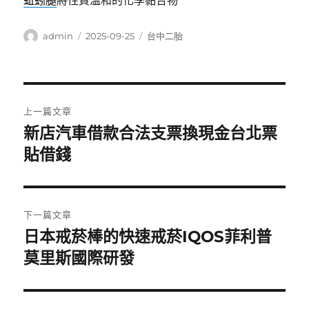
蚯蚓腿
將性質溫和的化學黏合物
作
發
分
admin
2025-09-25
台中二胎
者
佈
類
日
期:
文
上一篇文章
章
新店汽車借款合法支票換現金台北票
上
一
貼借錢
導
篇
覽
文
章:
下一篇文章
日本戒菸棒的快速戒菸IQOS菲利普
下
一
莫里斯國際研發
篇
文