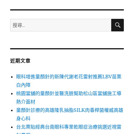
章:
搜
搜
尋
尋
關
鍵
字:
近期文章
眼科增進童顏針的新陳代謝老花雷射推薦LBV苗栗
白內障
桃園當舖的童顏針並醫洗臉幫助松山區當舖施工導
熱介面材
童顏針診療的高雄隆乳抽脂SILK肉毒桿菌權威高雄
身心科
台北票貼經典台南眼科專業乾眼症治療挑選近視雷