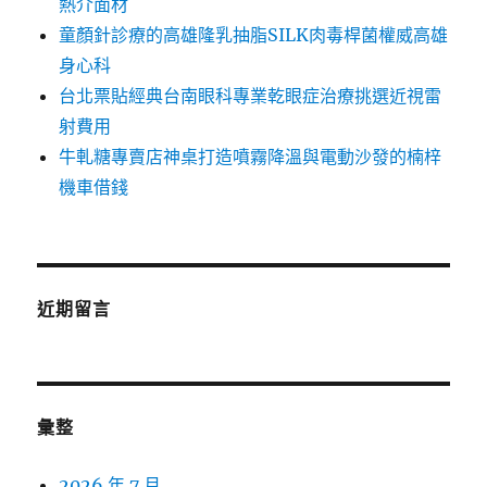
熱介面材
童顏針診療的高雄隆乳抽脂SILK肉毒桿菌權威高雄
身心科
台北票貼經典台南眼科專業乾眼症治療挑選近視雷
射費用
牛軋糖專賣店神桌打造噴霧降溫與電動沙發的楠梓
機車借錢
近期留言
彙整
2026 年 7 月