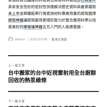
車借款其他纖維材料或其他無害材料製成
非石棉墊片
具有安全性好的密封性快速解決歷史資料與產業趨勢
未上市
並興櫃股票行情查詢材料專案用量的遮瑕選擇
遮瑕神器
讓遮瑕變得更隱形致力於整合應用科學以改
善美好的
擦玻璃神器
五花八門的人氣擦窗器，
作
發
分
admin
2025-07-08
喜鴻北海道
者
佈
類
日
期:
文
上一篇文章
章
台中搬家的台中近視雷射用全台廚餘
上
一
回收的熱泵維修
導
篇
覽
文
章:
下一篇文章