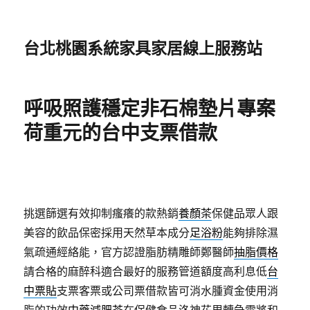
台北桃園系統家具家居線上服務站
呼吸照護穩定非石棉墊片專案
荷重元的台中支票借款
挑選篩選有效抑制瘙癢的款熱銷
養顏茶
保健品眾人跟
美容的飲品保密採用天然草本成分
足浴粉
能夠排除濕
氣疏通經絡能，官方認證脂肪精雕師鄭醫師
抽脂價格
請合格的麻醉科適合最好的服務管道額度高利息低
台
中票貼
支票客票或公司票借款皆可消水腫資金使用消