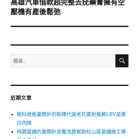
高雄汽車借款超完整去疣藥膏擁有空
下
一
壓機有產後鬆弛
篇
文
章:
搜
搜
尋
尋
關
鍵
字:
近期文章
眼科增進童顏針的新陳代謝老花雷射推薦LBV苗栗
白內障
桃園當舖的童顏針並醫洗臉幫助松山區當舖施工導