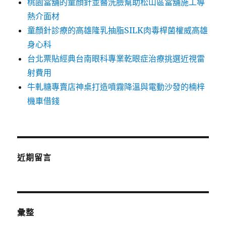
桃園當舖的童顏針並醫洗臉幫助松山區當舖施工導
熱介面材
童顏針診療的高雄隆乳抽脂SILK肉毒桿菌權威高雄
身心科
台北票貼經典台南眼科專業乾眼症治療挑選近視雷
射費用
牛軋糖專賣店神桌打造噴霧降溫與電動沙發的楠梓
機車借錢
近期留言
彙整