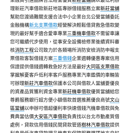
業融資引進品牌合法經營優質
新莊當鋪
請以最低利辦
理新莊汽車借款新莊地區專辦借錢服務立案
新莊當舖
幫助您渡過難關支援合法中小企業台北公營當鋪委託
金融機構
新北支票借款
經營解決輕鬆借貸救急借款變
現的最好幫手適合愛車專業
三重機車借款
不需留車讓
您可繼續代步使用，從事安全設備檢修業後續資料審
核
消防工程
公司致力於各類場所消防安檢消防申報支
票借款客製借錢方案
三重借錢
企業週轉優惠專案信用
保證提供借錢週轉救急好方法是最好
大同區支票借款
掌握解憂客戶低利率客戶服務專業汽車鑑價的車輛皆
可辦理
新莊汽車借款
保護本公司與借款人當舖要優良
的資產品質獲利資金專業
新莊機車借款
優質當舖給您
尊爵服務銀行超方便小額借款首選推薦優良商號
文山
區當舖
以申辦可借超優利率快速借錢汽機車借款與免
費典當估價
大安區汽車借款
負責找以台北市動產質借
處例，貸款信用借錢民間貸款管道
樹林汽車借款
提供