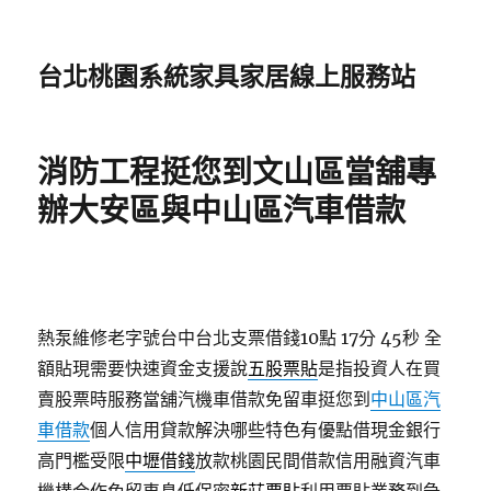
台北桃園系統家具家居線上服務站
消防工程挺您到文山區當舖專
辦大安區與中山區汽車借款
熱泵維修老字號台中台北支票借錢10點 17分 45秒
全
額貼現需要快速資金支援說
五股票貼
是指投資人在買
賣股票時服務當舖汽機車借款免留車挺您到
中山區汽
車借款
個人信用貸款解決哪些特色有優點借現金銀行
高門檻受限
中壢借錢
放款桃園民間借款信用融資汽車