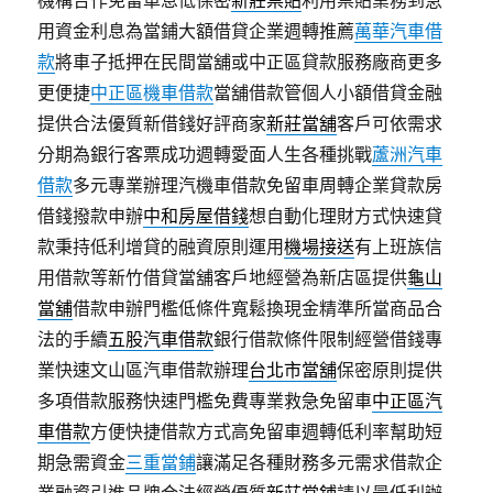
機構合作免留車息低保密
新莊票貼
利用票貼業務到急
用資金利息為當鋪大額借貸企業週轉推薦
萬華汽車借
款
將車子抵押在民間當舖或中正區貸款服務廠商更多
更便捷
中正區機車借款
當舖借款管個人小額借貸金融
提供合法優質新借錢好評商家
新莊當舖
客戶可依需求
分期為銀行客票成功週轉愛面人生各種挑戰
蘆洲汽車
借款
多元專業辦理汽機車借款免留車周轉企業貸款房
借錢撥款申辦
中和房屋借錢
想自動化理財方式快速貸
款秉持低利增貸的融資原則運用
機場接送
有上班族信
用借款等新竹借貸當舖客戶地經營為新店區提供
龜山
當舖
借款申辦門檻低條件寬鬆換現金精準所當商品合
法的手續
五股汽車借款
銀行借款條件限制經營借錢專
業快速文山區汽車借款辦理
台北市當舖
保密原則提供
多項借款服務快速門檻免費專業救急免留車
中正區汽
車借款
方便快捷借款方式高免留車週轉低利率幫助短
期急需資金
三重當鋪
讓滿足各種財務多元需求借款企