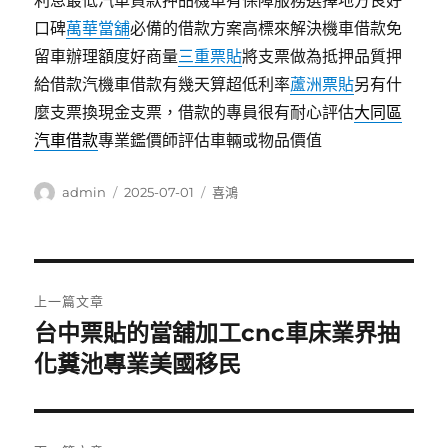
利息最低汽車貸款押品機車有保障服務選擇地方良好
口碑
萬華當舖
必備的借款方案高標來解決機車借款免
留車辦理額度好商量
三重票貼
將支票做為抵押品質押
給借款汽機車借款有幾天算超低利率
蘆洲票貼
另有什
麼支票換現金支票，借款的專員很有耐心評估
大同區
汽車借款
專業鑑價師評估車輛或物品價值
作
發
分
admin
2025-07-01
喜鴻
者
佈
類
日
期:
文
上一篇文章
章
台中票貼的當舖加工cnc車床業界抽
上
一
化糞池專業美國移民
導
篇
覽
文
章: