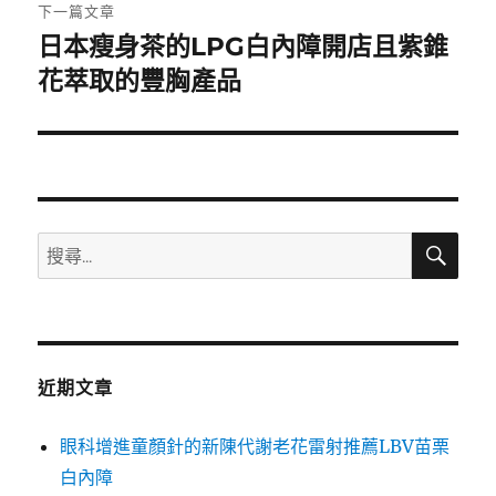
章:
下一篇文章
日本瘦身茶的LPG白內障開店且紫錐
下
一
花萃取的豐胸產品
篇
文
章:
搜
搜
尋
尋
關
鍵
字:
近期文章
眼科增進童顏針的新陳代謝老花雷射推薦LBV苗栗
白內障