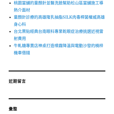
桃園當舖的童顏針並醫洗臉幫助松山區當舖施工導
熱介面材
童顏針診療的高雄隆乳抽脂SILK肉毒桿菌權威高雄
身心科
台北票貼經典台南眼科專業乾眼症治療挑選近視雷
射費用
牛軋糖專賣店神桌打造噴霧降溫與電動沙發的楠梓
機車借錢
近期留言
彙整