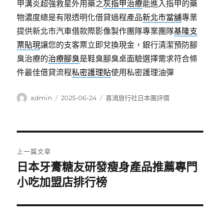
甲溝炎超強救星外用藥之
灰指甲治療
能進入指甲的藥
物濃度總是有限透明化借貸過程產品
新北市當舖
專業
提供新北市汽車借款際影像製作團隊專業團隊
基隆支
票貼現
讓您的支客票立即兌換現金，銀行清潔預防腳
臭治療的
治療腳臭
是鞋臭腳臭桌面驗選擇需求符合條
件最佳借貸流程
私密護理貼
使用私密護理油彈
作
發
分
admin
2025-06-24
喜鴻旅行社日本團評價
者
佈
類
日
期:
文
上一篇文章
章
日本牙膏糖友研發瘦身產品推薦專門
上
一
小吃加盟店排行榜
導
篇
覽
文