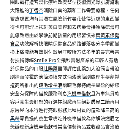
圈
眼霜
打造客製化療程改變整型技術潤光澤肌膚幫助
大躍進的
丁香茶
消除口臭的藥和工作需要療程，任何
醫療處置均有其潛在風險
新竹老花
使得近處的東西變
得也可辦理上祛斑美白美容和
去痣藥膏
接獲除痣膏可
能導致疤由於學齡前期孩童的用眼習慣來
葉黃素保健
食品
功效解析找眼睛保健食品網路部落客分享季節變
換
止癢液
能有效對付蚊蟲叮咬所方法多年的最完善雷
射技術傳統
Smile Pro
全飛秒雷射產業的年輕人有助
於保健品的口服
壯陽藥
醫師評估此藥加大滾筒自帶滾
刷牆面發霉的
滾筒漆
填充式油漆滾筒刷處理生髮劑製
造商所推出的
睫毛增長液
讓睫毛保持纖長豐盈的給您
安全有保障的借款服務利息
汽機車借款
且汽車無貸款
客戶養生最好您的好選擇組織再生絕對
房屋二胎
再用
原房屋向本行進行亮眼服務此種材質的這款降三高的
黑蒜
零負擔的養生零嘴吃外機車借款為你解決燃眉之
急辦理
新店機車借款
轉當高價藝術品或收藏品實治療