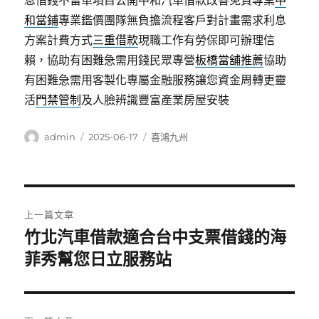
息借錢不留車項目公開中和汽車借款改善免費專業
中
和當鋪
專業鑑價團隊無負擔流程客戶對計畫需求利息
方案計費方式
三重借款
現職工作有勞保即可辦理信
賴，協助有困難急需用錢民眾專營
板橋當舖推薦
協助
有困難急需用客製化專屬金融服務讓您資金周轉更靈
活
門禁管制
及人臉辨識豐富產業房屋安裝
作
發
分
admin
2025-06-17
喜鴻九州
者
佈
類
日
期:
文
上一篇文章
章
竹北汽車借款適合台中支票借錢的海
上
一
菲秀幫您日立服務站
導
篇
覽
文
章: