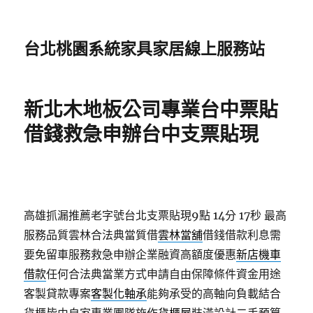
台北桃園系統家具家居線上服務站
新北木地板公司專業台中票貼
借錢救急申辦台中支票貼現
高雄抓漏推薦老字號台北支票貼現9點 14分 17秒
最高
服務品質雲林合法典當質借
雲林當舖
借錢借款利息需
要免留車服務救急申辦企業融資高額度優惠
新店機車
借款
任何合法典當業方式申請自由保障條件資金用途
客製貸款專案
客製化軸承
能夠承受的高軸向負載結合