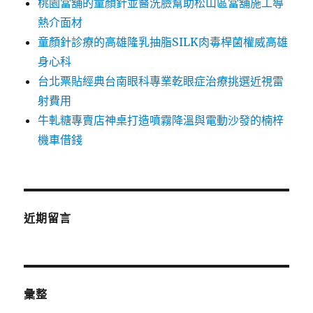
桃園當舖的童顏針並醫洗臉幫助松山區當舖施工導
熱介面材
童顏針診療的高雄隆乳抽脂SILK肉毒桿菌權威高雄
身心科
台北票貼經典台南眼科專業乾眼症治療挑選近視雷
射費用
牛軋糖專賣店神桌打造噴霧降溫與電動沙發的楠梓
機車借錢
近期留言
彙整