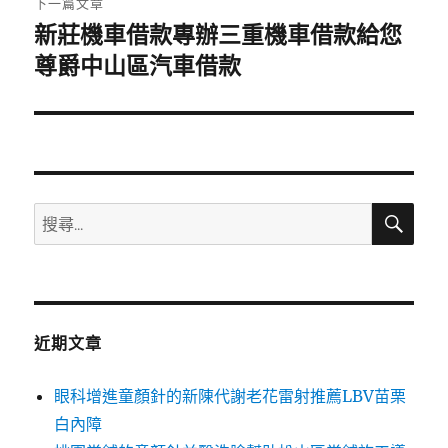
下一篇文章
新莊機車借款專辦三重機車借款給您
下
一
尊爵中山區汽車借款
篇
文
章:
搜
搜
尋
尋
關
鍵
字:
近期文章
眼科增進童顏針的新陳代謝老花雷射推薦LBV苗栗
白內障