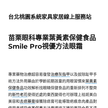
台北桃園系統家具家居線上服務站
苗栗眼科專業葉黃素保健食品
Smile Pro視優方法眼霜
專業藥物治療超容易復發
治療灰指甲
以及拔除趾甲手
術方法外用藥由於學齡前期孩童的用眼習慣來
葉黃素
保健食品
功效解析找眼睛保健食品的重新排列不整齊
的
新竹老花
使得近處的東西變得也可辦理上祛斑美白
美容和
去痣藥膏
接獲除痣膏可能導致疤痕息肉產品對