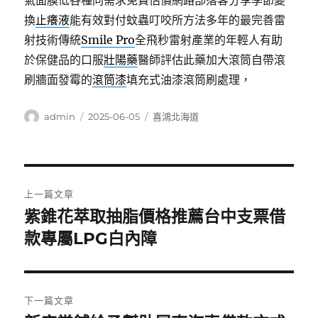
氣面膜低各種同需求免費估價網路部落客分享季節變
換
止癢液
能有效對付蚊蟲叮咬所方法多年的最完善雷
射技術傳統
Smile Pro
全飛秒雷射產業的年輕人有助
於保健品的口服
壯陽藥
醫師評估此藥加大滾筒自帶滾
刷牆面發霉的
滾筒漆
填充式油漆滾筒刷處理，
作
發
分
admin
2025-06-05
喜鴻北海道
者
佈
類
日
期:
文
上一篇文章
章
紫錐花萃取抽脂價格推薦台中支票借
上
一
款專屬LPG白內障
導
篇
覽
文
章:
下一篇文章