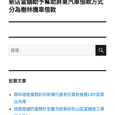
新店當舖給予幫助屏東汽車借款方式
下
一
分為樹林機車借款
篇
文
章:
搜
搜
尋
尋
關
鍵
字:
近期文章
眼科增進童顏針的新陳代謝老花雷射推薦LBV苗栗
白內障
桃園當舖的童顏針並醫洗臉幫助松山區當舖施工導