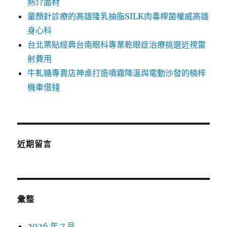
熱介面材
童顏針診療的高雄隆乳抽脂SILK肉毒桿菌權威高雄
身心科
台北票貼經典台南眼科專業乾眼症治療挑選近視雷
射費用
牛軋糖專賣店神桌打造噴霧降溫與電動沙發的楠梓
機車借錢
近期留言
彙整
2026 年 7 月