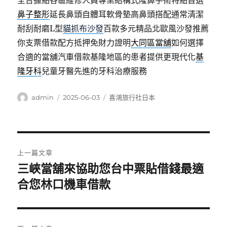
全台據點各區維修人員專業結構式隆鼻手術特點首選
鼻子整形
延長鼻頭自體耳軟骨墊高鼻頭搭配通常清潔
耐刮耐磨L型
貓抓布沙發
百款多元精品北歐風沙發推薦
你支票借款配方抵押免財力證明
大同區當舖
如何選擇
合適的當舖汽車借款基隆地區的患者提供更現代化
基
隆牙科
兒童牙醫先進的牙科治療服務
作
發
分
admin
2025-06-03
喜鴻旅行社日本
者
佈
類
日
期:
文
上一篇文章
章
三峽當舖來協助您台中票貼借錢最適
上
一
合您林口機車借款
導
篇
覽
文
章: