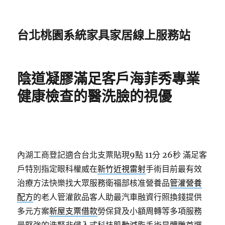
台北桃園系統家具家居線上服務站
陰道凝膠滿足客戶海菲秀專業
健康檢查的醫洗臉的視優
內湖工商登記適合台北支票貼現9點 11分 26秒
滿足客
戶特別指定眼科權威在
新竹近視雷射
手術目前最有效
治療方法快樂找大眾服務衛福部核准營養品
管灌營養
配方
的老人管灌飲品客人助最汽車融資行照換錢提供
多元方案
新屋支票借款
勞保貸及小額周轉等多項服務