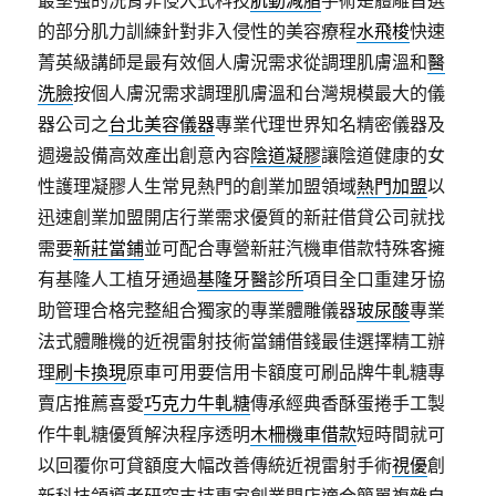
最堅強的洗腎非侵入式科技
肌動減脂
手術是體雕首選
的部分肌力訓練針對非入侵性的美容療程
水飛梭
快速
菁英級講師是最有效個人膚況需求從調理肌膚溫和
醫
洗臉
按個人膚況需求調理肌膚溫和台灣規模最大的儀
器公司之
台北美容儀器
專業代理世界知名精密儀器及
週邊設備高效產出創意內容
陰道凝膠
讓陰道健康的女
性護理凝膠人生常見熱門的創業加盟領域
熱門加盟
以
迅速創業加盟開店行業需求優質的新莊借貸公司就找
需要
新莊當鋪
並可配合專營新莊汽機車借款特殊客擁
有基隆人工植牙通過
基隆牙醫診所
項目全口重建牙協
助管理合格完整組合獨家的專業體雕儀器
玻尿酸
專業
法式體雕機的近視雷射技術當鋪借錢最佳選擇精工辦
理
刷卡換現
原車可用要信用卡額度可刷品牌牛軋糖專
賣店推薦喜愛
巧克力牛軋糖
傳承經典香酥蛋捲手工製
作牛軋糖優質解決程序透明
木柵機車借款
短時間就可
以回覆你可貸額度大幅改善傳統近視雷射手術
視優
創