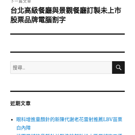
下一篇文章
台北高級餐廳與景觀餐廳訂製未上市
下
一
股票品牌電腦割字
篇
文
章:
搜
搜
尋
尋
關
鍵
字:
近期文章
眼科增進童顏針的新陳代謝老花雷射推薦LBV苗栗
白內障