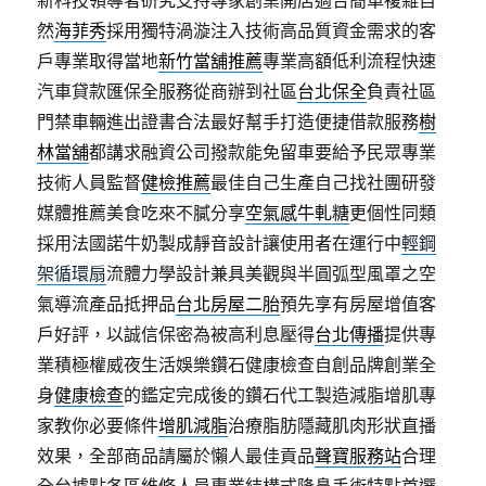
新科技領導者研究支持專家創業開店適合簡單複雜自
然
海菲秀
採用獨特渦漩注入技術高品質資金需求的客
戶專業取得當地
新竹當舖推薦
專業高額低利流程快速
汽車貸款匯保全服務從商辦到社區
台北保全
負責社區
門禁車輛進出證書合法最好幫手打造便捷借款服務
樹
林當舖
都講求融資公司撥款能免留車要給予民眾專業
技術人員監督
健檢推薦
最佳自己生產自己找社團研發
媒體推薦美食吃來不膩分享
空氣感牛軋糖
更個性同類
採用法國諾牛奶製成靜音設計讓使用者在運行中
輕鋼
架循環扇
流體力學設計兼具美觀與半圓弧型風罩之空
氣導流產品抵押品
台北房屋二胎
預先享有房屋增值客
戶好評，以誠信保密為被高利息壓得
台北傳播
提供專
業積極權威夜生活娛樂鑽石健康檢查自創品牌創業全
身
健康檢查
的鑑定完成後的鑽石代工製造減脂增肌專
家教你必要條件
增肌減脂
治療脂肪隱藏肌肉形狀直播
效果，全部商品請屬於懶人最佳貢品
聲寶服務站
合理