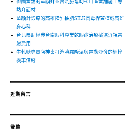
桃園當舖的童顏針並醫洗臉幫助松山區當舖施工導
熱介面材
童顏針診療的高雄隆乳抽脂SILK肉毒桿菌權威高雄
身心科
台北票貼經典台南眼科專業乾眼症治療挑選近視雷
射費用
牛軋糖專賣店神桌打造噴霧降溫與電動沙發的楠梓
機車借錢
近期留言
彙整