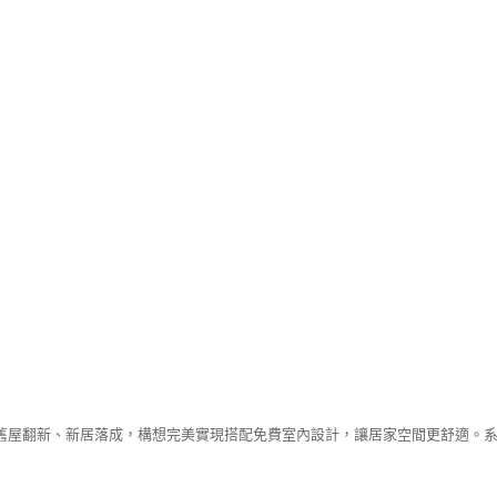
舊屋翻新、新居落成，構想完美實現搭配免費室內設計，讓居家空間更舒適。