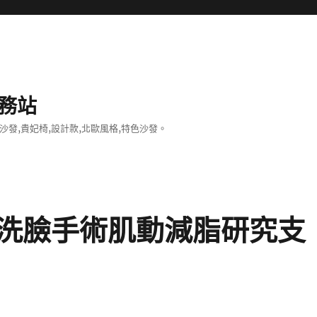
務站
沙發,貴妃椅,設計款,北歐風格,特色沙發。
洗臉手術肌動減脂研究支