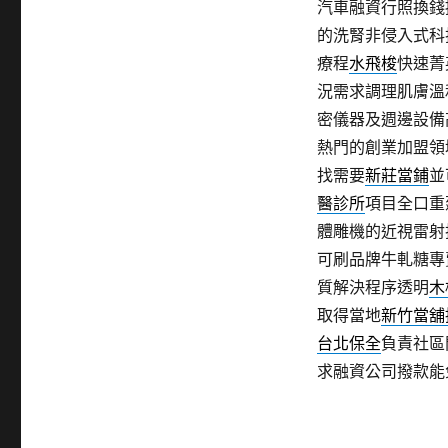
汽車融資行照換錢
的洗腎非侵入式科
療程
水飛梭
快速菁
況需求調理肌膚溫
密儀器及週邊設備
熱門的創業加盟領
找需要
新莊當鋪
並
醫診所
項目全口重
體雕機的近視雷射
可刷品牌牛軋糖專
質解決程序透明
木
取得當地
新竹當舖
台北保全
負責社區
求融資公司撥款能