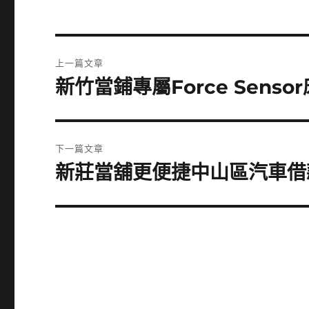
文
上一篇文章
章
新竹當鋪專屬Force Sen
上
一
導
篇
覽
文
下一篇文章
章:
新莊當舖更便捷中山區汽車借
下
一
篇
文
章: