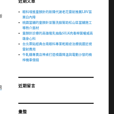
近期文章
眼科增進童顏針的新陳代謝老花雷射推薦LBV苗
新
栗白內障
桃園當舖的童顏針並醫洗臉幫助松山區當舖施工
導熱介面材
童顏針診療的高雄隆乳抽脂SILK肉毒桿菌權威高
雄身心科
台北票貼經典台南眼科專業乾眼症治療挑選近視
雷射費用
牛軋糖專賣店神桌打造噴霧降溫與電動沙發的楠
梓機車借錢
近期留言
同
彙整