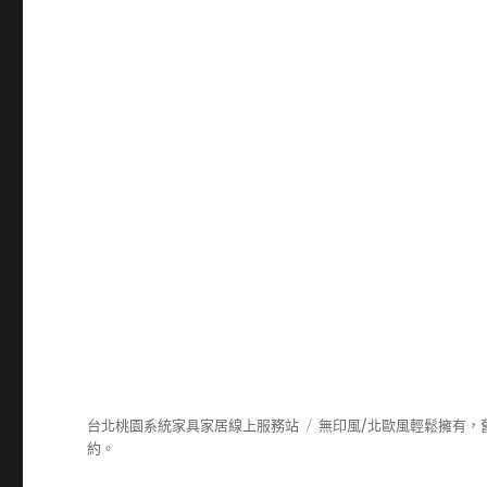
台北桃園系統家具家居線上服務站
無印風/北歐風輕鬆擁有，
約。