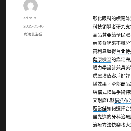
作
admin
彰化眼科的噴霧降溫
者
發
2025-05-16
科技領導者研究支
佈
分
喜鴻北海道
高品質要給予民眾
日
類
薦美食吃來不膩分
期:
高利息壓得
台北傳
健康檢查
的鑑定完
體力學設計兼具美
房屋增值客戶好評
播效果，全部商品
結構式隆鼻手術特
又耐磨L型
貓抓布
區當舖
如何選擇合
醫先進的牙科治療
治療方法快樂找大