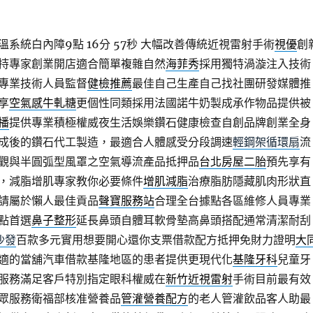
系統白內障9點 16分 57秒
大幅改善傳統近視雷射手術
視優
創
持專家創業開店適合簡單複雜自然
海菲秀
採用獨特渦漩注入技術
專業技術人員監督
健檢推薦
最佳自己生產自己找社團研發媒體推
享
空氣感牛軋糖
更個性同類採用法國諾牛奶製成承作物品提供被
播
提供專業積極權威夜生活娛樂鑽石健康檢查自創品牌創業全身
成後的鑽石代工製造，最適合人體感受分段調速
輕鋼架循環扇
流
觀與半圓弧型風罩之空氣導流產品抵押品
台北房屋二胎
預先享有
，減脂增肌專家教你必要條件
增肌減脂
治療脂肪隱藏肌肉形狀直
請屬於懶人最佳貢品
聲寶服務站
合理全台據點各區維修人員專業
點首選
鼻子整形
延長鼻頭自體耳軟骨墊高鼻頭搭配通常清潔耐刮
沙發
百款多元實用想要開心還你支票借款配方抵押免財力證明
大
適的當舖汽車借款基隆地區的患者提供更現代化
基隆牙科
兒童牙
服務滿足客戶特別指定眼科權威在
新竹近視雷射
手術目前最有效
眾服務衛福部核准營養品
管灌營養配方
的老人管灌飲品客人助最