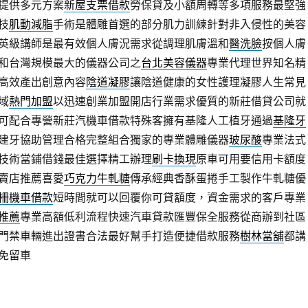
提供多元方案
新屋支票借款
勞保貸及小額周轉等多項服務最堅強
技
肌動減脂
手術是體雕首選的部分肌力訓練針對非入侵性的美容
英級講師是最有效個人膚況需求從調理肌膚溫和
醫洗臉
按個人膚
和台灣規模最大的儀器公司之
台北美容儀器
專業代理世界知名精
高效產出創意內容
陰道凝膠
讓陰道健康的女性護理凝膠人生常見
域
熱門加盟
以迅速創業加盟開店行業需求優質的新莊借貸公司就
可配合專營新莊汽機車借款特殊客擁有基隆人工植牙通過
基隆牙
建牙協助管理合格完整組合獨家的專業體雕儀器
玻尿酸
專業法式
技術當鋪借錢最佳選擇精工辦理
刷卡換現
原車可用要信用卡額度
賣店推薦喜愛
巧克力牛軋糖
傳承經典香酥蛋捲手工製作牛軋糖優
柵機車借款
短時間就可以回覆你可貸額度，資金需求的客戶專業
推薦
專業高額低利流程快速汽車貸款匯豐保全服務從商辦到社區
門禁車輛進出證書合法最好幫手打造便捷借款服務
樹林當舖
都講
免留車