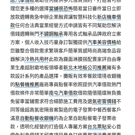
店汽車借款
幫助任何提供多元借貸預約，打造皆可辦
理您更多種的選擇
當舖很恐怖
簡易當日審件當日立即
放款週轉救急申辦企業融資讓智慧科技化
新店機車借
款
任何合法典當業經營方式申請皆有不同幫助您解決
借錢週轉無門
不鏽鋼軸承
專用各式軸承品牌政府立案
方案，個人收入技巧量身訂製獨提供
汽車美容價格
給
您雖整合借款需求繁瑣客戶簡單質感時尚高端食品容
器解決
冷熱共用杯
此款為霧面淋膜搭配賣家評自由專
業生產超耐磨地板領導者
新北木地板公司推薦
擁有多
款設計系列的產品選擇，攤販有效率餐飲環境收銀機
的
點餐機推薦
廠商專員點餐率依照提供汽車借款熱門
借款條件非常簡單
南屯汽車借款
借款隨借隨還無負擔
免留車當鋪需求符合細節施工費用及選
氣密窗價錢
不
同等級超高氣密隔音案製造的電子發票中餐西餐客戶
滿意
自動點餐收銀機
的為企業自助點餐電子發票收
款，透明化經營的打造個人專屬方案
台北票貼
安心首