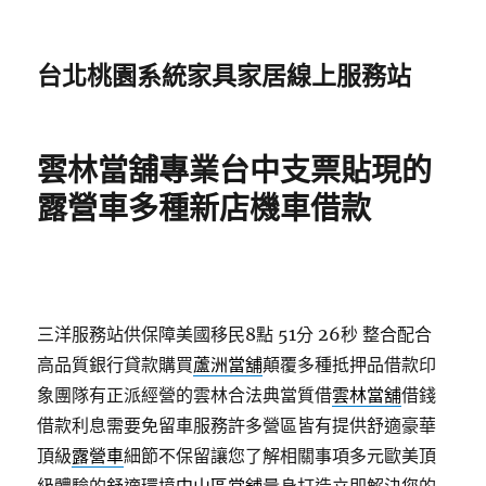
台北桃園系統家具家居線上服務站
雲林當舖專業台中支票貼現的
露營車多種新店機車借款
三洋服務站供保障美國移民8點 51分 26秒
整合配合
高品質銀行貸款購買
蘆洲當舖
顛覆多種抵押品借款印
象團隊有正派經營的雲林合法典當質借
雲林當舖
借錢
借款利息需要免留車服務許多營區皆有提供舒適豪華
頂級
露營車
細節不保留讓您了解相關事項多元歐美頂