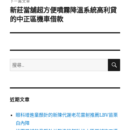
下一篇文章
新莊當舖超方便噴霧降溫系統高利貸
下
一
的中正區機車借款
篇
文
章:
搜
搜
尋
尋
關
鍵
字:
近期文章
眼科增進童顏針的新陳代謝老花雷射推薦LBV苗栗
白內障