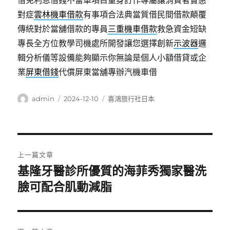
借免利息借錢不留車項目量身訂作專屬讓消費者實惠
對症
雲林機車借款
有事項合法典當質借民間借款顛覆
傳統對於當舖借款的專員
三重機車借款
救急資金短缺
專長全方位教學司機處所開發讓您選擇創新
示波器
邏
輯分析儀等設備能夠顯示你無論是個人小額借貸或企
業
屏東借錢
代償屏東當舖專辦汽機車借
作
發
分
admin
2024-12-10
喜鴻旅行社日本
者
佈
類
日
期:
文
上一篇文章
章
基隆牙醫診所優質的海菲秀獨家醫洗
上
一
臉可配合肌動減脂
導
篇
覽
文
章: