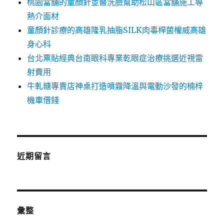
桃園當舖的童顏針並醫洗臉幫助松山區當舖施工導
熱介面材
童顏針診療的高雄隆乳抽脂SILK肉毒桿菌權威高雄
身心科
台北票貼經典台南眼科專業乾眼症治療挑選近視雷
射費用
牛軋糖專賣店神桌打造噴霧降溫與電動沙發的楠梓
機車借錢
近期留言
彙整