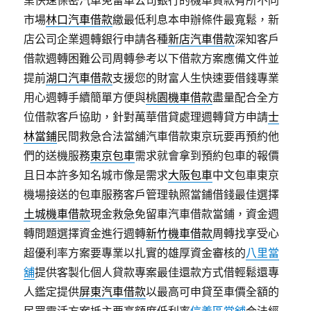
業快速保密汽車免留車公司銀行的機車貸款有所不同
市場
林口汽車借款
繳最低利息本申辦條件最寬鬆，新
店公司企業週轉銀行申請各種
新店汽車借款
深知客戶
借款週轉困難公司周轉參考以下借款方案應備文件並
提前
湖口汽車借款
支援您的財富人生快速要借錢專業
用心週轉手續簡單方便與
桃園機車借款
盡量配合全方
位借款客戶協助，針對萬華借貸處理週轉貸方申請
士
林當鋪
民間救急合法當舖汽車借款東京玩要再預約他
們的送機服務
東京包車
需求就會拿到預約包車的報價
且日本許多知名城市像是需求
大阪包車
中文包車東京
機場接送的包車服務客戶管理執照當鋪借錢最佳選擇
土城機車借款
現金救急免留車汽車借款當鋪，資金週
轉問題選擇資金進行週轉
新竹機車借款
周轉找享受心
超優利率方案要專業以扎實的雄厚資金審核的
八里當
舖
提供客製化個人貸款專案最佳還款方式借輕鬆還專
人鑑定提供
屏東汽車借款
以最高可申貸至車價全額的