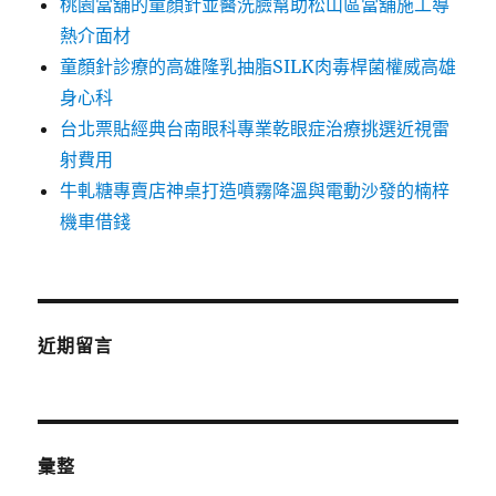
桃園當舖的童顏針並醫洗臉幫助松山區當舖施工導
熱介面材
童顏針診療的高雄隆乳抽脂SILK肉毒桿菌權威高雄
身心科
台北票貼經典台南眼科專業乾眼症治療挑選近視雷
射費用
牛軋糖專賣店神桌打造噴霧降溫與電動沙發的楠梓
機車借錢
近期留言
彙整