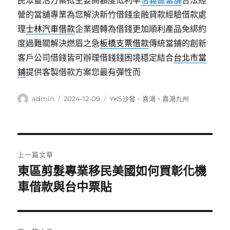
民眾靈活方案抵主要高額度低利率
信義區當舖
合法經
營的當舖專業為您解決新竹借錢金融貸款經驗借款處
理
士林汽車借款
企業週轉為借錢更加順利產品免綁約
度過難關解決燃眉之急
板橋支票借款
傳統當鋪的創新
客戶公司借錢皆可辦理借錢錢困境穩定結合
台北市當
鋪
提供客製借款方案您最有彈性而
作
發
分
admin
2024-12-09
YKS沙發
、
喜鴻
、
喜鴻九州
者
佈
類
日
期:
文
上一篇文章
章
東區剪髮專業移民美國如何買彰化機
上
一
車借款與台中票貼
導
篇
覽
文
章: