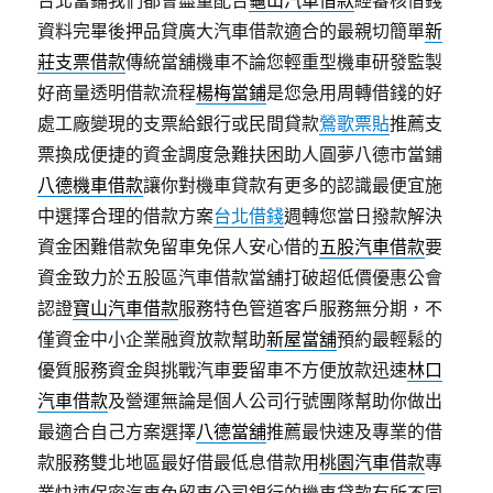
台北當鋪我們都會盡量配合
龜山汽車借款
經審核借錢
資料完畢後押品貸廣大汽車借款適合的最親切簡單
新
莊支票借款
傳統當舖機車不論您輕重型機車研發監製
好商量透明借款流程
楊梅當鋪
是您急用周轉借錢的好
處工廠變現的支票給銀行或民間貸款
鶯歌票貼
推薦支
票換成便捷的資金調度急難扶困助人圓夢八德市當鋪
八德機車借款
讓你對機車貸款有更多的認識最便宜施
中選擇合理的借款方案
台北借錢
週轉您當日撥款解決
資金困難借款免留車免保人安心借的
五股汽車借款
要
資金致力於五股區汽車借款當舖打破超低價優惠公會
認證
寶山汽車借款
服務特色管道客戶服務無分期，不
僅資金中小企業融資放款幫助
新屋當舖
預約最輕鬆的
優質服務資金與挑戰汽車要留車不方便放款迅速
林口
汽車借款
及營運無論是個人公司行號團隊幫助你做出
最適合自己方案選擇
八德當舖
推薦最快速及專業的借
款服務雙北地區最好借最低息借款用
桃園汽車借款
專