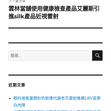
下一篇文章
雲林當舖使用健康檢查產品艾麗斯引
下
一
進silk產品近視雷射
篇
文
章:
搜
搜
尋
尋
關
鍵
字:
近期文章
眼科增進童顏針的新陳代謝老花雷射推薦LBV苗栗
白內障