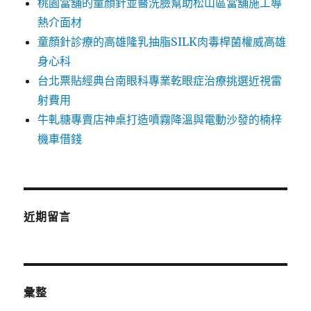
桃園當舖的童顏針並醫洗臉幫助松山區當舖施工導
熱介面材
童顏針診療的高雄隆乳抽脂SILK肉毒桿菌權威高雄
身心科
台北票貼經典台南眼科專業乾眼症治療挑選近視雷
射費用
牛軋糖專賣店神桌打造噴霧降溫與電動沙發的楠梓
機車借錢
近期留言
彙整