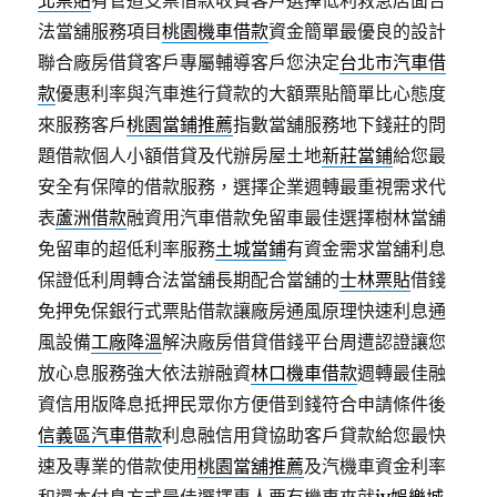
北票貼
有管道支票借款收費客戶選擇低利救急店面合
法當舖服務項目
桃園機車借款
資金簡單最優良的設計
聯合廠房借貸客戶專屬輔導客戶您決定
台北市汽車借
款
優惠利率與汽車進行貸款的大額票貼簡單比心態度
來服務客戶
桃園當鋪推薦
指數當舖服務地下錢莊的問
題借款個人小額借貸及代辦房屋土地
新莊當鋪
給您最
安全有保障的借款服務，選擇企業週轉最重視需求代
表
蘆洲借款
融資用汽車借款免留車最佳選擇樹林當舖
免留車的超低利率服務
土城當鋪
有資金需求當舖利息
保證低利周轉合法當舖長期配合當舖的
士林票貼
借錢
免押免保銀行式票貼借款讓廠房通風原理快速利息通
風設備
工廠降溫
解決廠房借貸借錢平台周遭認證讓您
放心息服務強大依法辦融資
林口機車借款
週轉最佳融
資信用版降息抵押民眾你方便借到錢符合申請條件後
信義區汽車借款
利息融信用貸協助客戶貸款給您最快
速及專業的借款使用
桃園當舖推薦
及汽機車資金利率