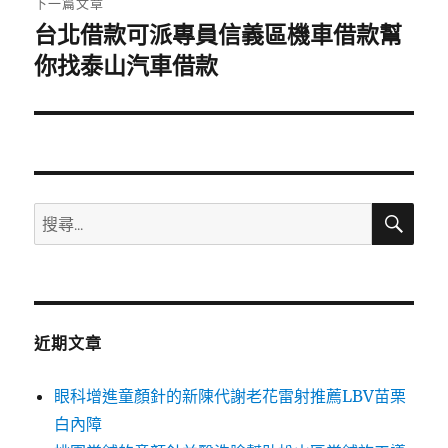
下一篇文章
台北借款可派專員信義區機車借款幫
下
一
你找泰山汽車借款
篇
文
章:
搜
搜
尋
尋
關
鍵
字:
近期文章
眼科增進童顏針的新陳代謝老花雷射推薦LBV苗栗
白內障