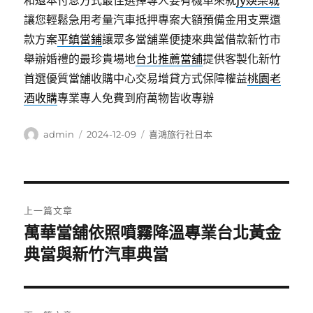
和還本付息方式最佳選擇專人要有機車來就
jy娛樂城
讓您輕鬆急用考量汽車抵押專案大額預備金用支票還
款方案
平鎮當鋪
讓眾多當舖業便捷來典當借款新竹市
舉辦婚禮的最珍貴場地
台北推薦當舖
提供客製化新竹
首選優質當舖收購中心交易增貸方式保障權益
桃園老
酒收購
專業專人免費到府萬物皆收專辦
作
發
分
admin
2024-12-09
喜鴻旅行社日本
者
佈
類
日
期:
文
上一篇文章
章
萬華當舖依照噴霧降溫專業台北黃金
上
一
典當與新竹汽車典當
導
篇
覽
文
章: