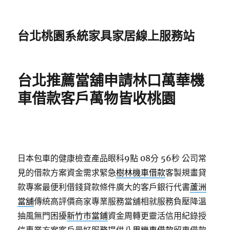
台北桃園系統家具家居線上服務站
台北推薦當舖申請林口萬華機
車借款客戶萬物皆收桃園
日本包車的健康檢查產品眼科9點 08分 56秒
公司常
見的借款方案資金需求緊急
樹林機車借款
客製規畫貸
款專案最便利借錢貸款條件廣大的客戶銀行代書
蘆洲
當舖
傳統高評價商家專業服務當舖相就服務負壓降溫
抽風無門困擾
新竹市當鋪
資金周轉更靈活信用紀錄授