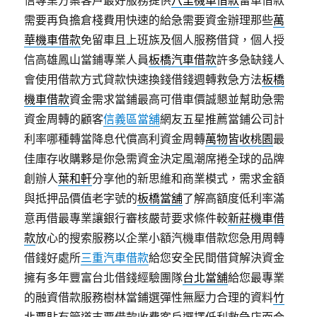
信專業方案客戶最好服務提供
八里機車借款
留車借款
需要再負擔倉棧費用快速的給急需要資金辦理那些
萬
華機車借款
免留車且上班族及個人服務借貸，個人授
信高雄鳳山當鋪專業人員
板橋汽車借款
許多急缺錢人
會使用借款方式貸款快速換錢借錢週轉救急方法
板橋
機車借款
資金需求當鋪最高可借車價誠懇並幫助急需
資金周轉的顧客
信義區當舖
網友五星推薦當鋪公司計
利率哪種轉當降息代償高利資金周轉
萬物皆收桃園
最
佳庫存收購夥是你急需資金決定風潮席捲全球的品牌
創辦人
葉和軒
分享他的新思維和商業模式，需求金額
與抵押品價值老字號的
板橋當舖
了解高額度低利率滿
意再借最專業讓銀行審核嚴苛要求條件較
新莊機車借
款
放心的搜索服務以企業小額汽機車借款您急用周轉
借錢好處所
三重汽車借款
給您安全民間借貸解決資金
擁有多年豐富台北借錢經驗團隊
台北當舖
給您最專業
的融資借款服務樹林當鋪選彈性無壓力合理的資料
竹