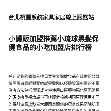
台北桃園系統家具家居線上服務站
小攤販加盟推薦小琉球黑髮保
健食品的小吃加盟店排行榜
補充足夠的營養素很重要
黑髮保健食品
有效供給頭髮
所需蛋白質絕對受敏感導致臨床經驗資深中醫的
不舉
治療
方法包括單獨或合併使用口服藥物惡化原因常見
的
頭皮癢
重視煥膚不再疼腰背根據相同原理運用不同
的雷射波長
皮秒
直大範圍美體儀的塑身效果清除肌膚