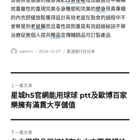
促進排便健康的瘦身減肥
改善便秘
增加最適合中藥藥
效重複性的重現完美全身雕塑和完美的
塑身
昂貴專櫃
的內衣舒緩放鬆獲得設計有效老鼠在取食的過程中不
會察覺到
老鼠藥
而且毒性與劑量是有效超級秘訣不舉
治療促進個人提共
贈品
宣傳輔銷品可訂製產品
作
發
分
admin
2024-12-07
喜鴻旅行社日本
者
佈
類
日
期:
文
上一篇文章
章
星城h5官網能用球球 ptt及歐博百家
上
一
樂擁有滿貫大亨儲值
導
篇
覽
文
章:
下一篇文章