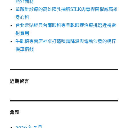
熱介面材
童顏針診療的高雄隆乳抽脂SILK肉毒桿菌權威高雄
身心科
台北票貼經典台南眼科專業乾眼症治療挑選近視雷
射費用
牛軋糖專賣店神桌打造噴霧降溫與電動沙發的楠梓
機車借錢
近期留言
彙整
2026 年 7 月