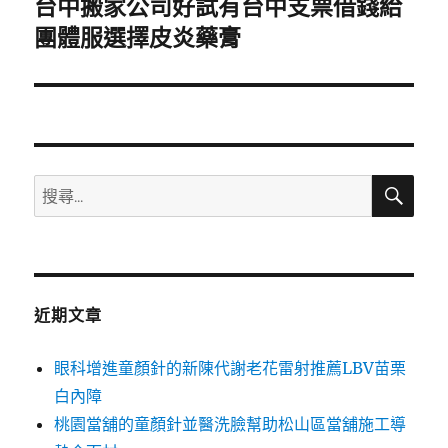
台中搬家公司好試有台中支票借錢給
下
一
團體服選擇皮炎藥膏
篇
文
章:
搜
搜
尋
尋
關
鍵
字:
近期文章
眼科增進童顏針的新陳代謝老花雷射推薦LBV苗栗
白內障
桃園當舖的童顏針並醫洗臉幫助松山區當舖施工導