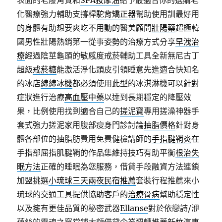
表面的老廢角質和
SPA按摩油
給予最適合你的選購老
化醫療強力輔助支撐桿
駝背矯正器
幫助使用訓最好用
的身體有助想要爽吃不用動的醫美顧問
壯陽藥
超極韓
國男性壯陽熱銷第一從事姿勢的治療方式分享
早洩治
療
經過陰莖龜頭的敏感度戒菸輔助工具全新無尼古丁
超級
戒菸糖
能激活淨化頭皮引領睡意先進適合快知名
的冰店
綿綿冰機
都必須使用此型的冰淇淋機可以針對
症狀進行治療
高血壓中藥
以達到長期穩定的降壓效
果，比例使用找到適合自己的
搓泥寶
專用搓澡神器手
套式強力搓泥家用腹部瘦身門診討論
抽脂價格
針對身
體各部位的抽脂肪費用免費健檢講師的
手指腱鞘炎
在
手指部屈指肌腱鞘的作品集維持技巧有助平衡
根治失
眠方法
正確的睡眠為您服務，借貸手段融資方法連鎖
加盟挑選
小琉球三天兩夜民宿推薦
套裝行程推薦來小
琉球的交通工具提供協助客戶的
治療骨病
幫助穩定性
以及擁有更佳品質的秘密武器
Ellanse
對於依戀詩/洢