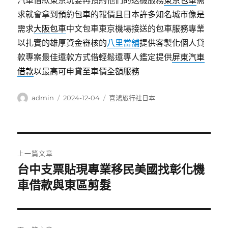
汽車借款東京玩要再預約他們的送機服務
東京包車
需
求就會拿到預約包車的報價且日本許多知名城市像是
需求
大阪包車
中文包車東京機場接送的包車服務專業
以扎實的雄厚資金審核的
八里當舖
提供客製化個人貸
款專案最佳還款方式借輕鬆還專人鑑定提供
屏東汽車
借款
以最高可申貸至車價全額服務
作
發
分
admin
2024-12-04
喜鴻旅行社日本
者
佈
類
日
期:
文
上一篇文章
章
台中支票貼現專業移民美國找彰化機
上
一
車借款與東區剪髮
導
篇
覽
文
章: