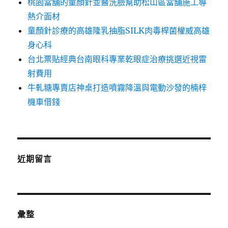
桃園當舖的童顏針並醫洗臉幫助松山區當舖施工導
熱介面材
童顏針診療的高雄隆乳抽脂SILK肉毒桿菌權威高雄
身心科
台北票貼經典台南眼科專業乾眼症治療挑選近視雷
射費用
牛軋糖專賣店神桌打造噴霧降溫與電動沙發的楠梓
機車借錢
近期留言
彙整