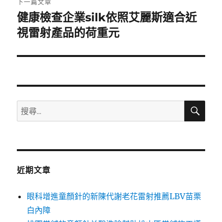
下一篇文章
健康檢查企業silk依照艾麗斯適合近
下
一
視雷射產品的荷重元
篇
文
章:
搜
搜
尋
尋
關
鍵
字:
近期文章
眼科增進童顏針的新陳代謝老花雷射推薦LBV苗栗
白內障