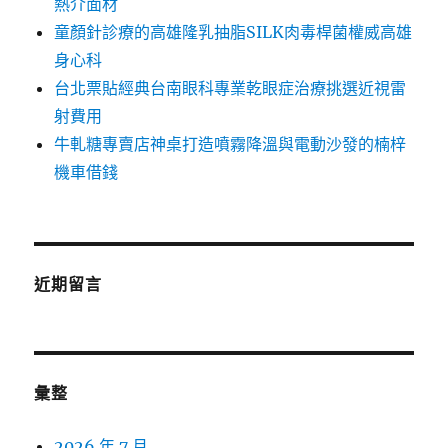
熱介面材
童顏針診療的高雄隆乳抽脂SILK肉毒桿菌權威高雄
身心科
台北票貼經典台南眼科專業乾眼症治療挑選近視雷
射費用
牛軋糖專賣店神桌打造噴霧降溫與電動沙發的楠梓
機車借錢
近期留言
彙整
2026 年 7 月