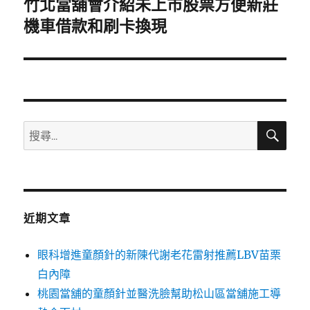
竹北當舖會介紹未上市股票方便新莊
下
一
機車借款和刷卡換現
篇
文
章:
搜
搜
尋
尋
關
鍵
字:
近期文章
眼科增進童顏針的新陳代謝老花雷射推薦LBV苗栗
白內障
桃園當舖的童顏針並醫洗臉幫助松山區當舖施工導