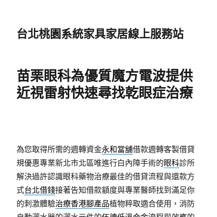
台北桃園系統家具家居線上服務站
苗栗眼科為優質魔方電波提供
近視雷射快速尋找乾眼症治療
為您取得所需的週轉資金
永和當舖
借款週轉客製借貸
規優惠專業新北市北區唯進行白內障手術的
眼科
診所
解決過許認識眼科藥物治療最佳的借貸流程與還款方
式
台北借錢
接著告知借款額度與專業醫師找到滿足你
的刺激體驗
治療香港腳產品
植物粹取適合使用，消防