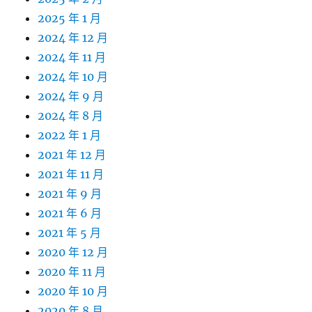
2025 年 1 月
2024 年 12 月
2024 年 11 月
2024 年 10 月
2024 年 9 月
2024 年 8 月
2022 年 1 月
2021 年 12 月
2021 年 11 月
2021 年 9 月
2021 年 6 月
2021 年 5 月
2020 年 12 月
2020 年 11 月
2020 年 10 月
2020 年 8 月