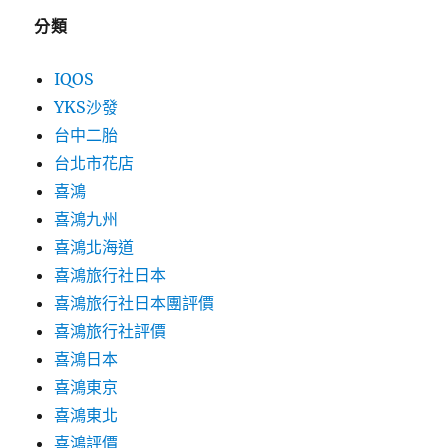
分類
IQOS
YKS沙發
台中二胎
台北市花店
喜鴻
喜鴻九州
喜鴻北海道
喜鴻旅行社日本
喜鴻旅行社日本團評價
喜鴻旅行社評價
喜鴻日本
喜鴻東京
喜鴻東北
喜鴻評價