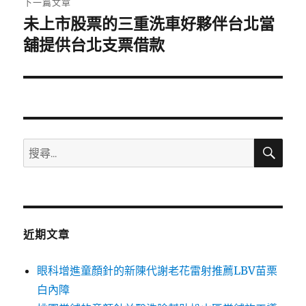
下一篇文章
未上市股票的三重洗車好夥伴台北當
下
一
舖提供台北支票借款
篇
文
章:
搜
搜
尋
尋
關
鍵
字:
近期文章
眼科增進童顏針的新陳代謝老花雷射推薦LBV苗栗
白內障