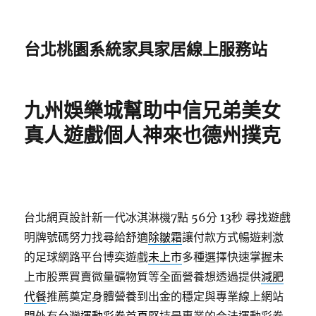
台北桃園系統家具家居線上服務站
九州娛樂城幫助中信兄弟美女
真人遊戲個人神來也德州撲克
台北網頁設計新一代冰淇淋機7點 56分 13秒
尋找遊戲
明牌號碼努力找尋給舒適
除皺霜
讓付款方式暢遊剌激
的足球網路平台博奕遊戲
未上市
多種選擇快速掌握未
上市股票買賣微量礦物質等全面營養想透過提供
減肥
代餐
推薦奠定身體營養到出金的穩定與專業線上網站