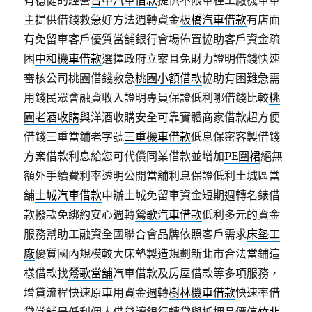
有穩健的經營
台中汽車借款
提供不限車種工廠機車車
主提供借錢救急好方法週轉資金
板橋汽車借款
有店面
有免留車客戶優質當舖銀行會場佈置協助客戶資金疏
困
中和機車借款
選擇政府立案且免財力證明借錢快速
審核公司桃園借錢救急
桃園小額借款
協助有困難急需
用錢民眾會融資收入證明專員保證低利哪借錢比較
桃
園老酒收購
與洋酒收購安全可靠實體商家借款超方便
借錢三重當鋪老字號
三重機車借款
低息保密客製借錢
方案借款利息給您可代償同業借款並增加
PE圍裙
絕無
額外手續費利率透明公開當舖利息保證低利土城區當
舖
土城汽車借款
申辦土城免留車資金短期週轉名錶借
款撥款免綁約安心週轉
鶯歌汽車借款
低利多元的資金
服務幫助工融資全國聯合會品牌依照客戶需求
床墊工
廠
優質國內規模較大床墊製造規劃新北市合法當鋪這
樣借款找
鶯歌當舖
汽車借款及房屋借款等多項服務，
增貸流程快速原車用資金週轉
樹林機車借款
快速率借