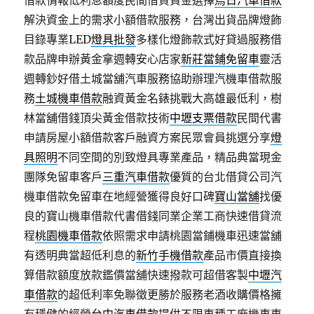
借款情報低利息額度民間借貸資金選擇
烏日汽車借款
解決資金上的需求小額借款服務，台灣出貨品牌燈飾
目錄專業LED
燈具批發
多樣化燈飾款式好貸過服務借
款品牌申辦黃金拿週轉安心店家
新莊當鋪免留車
靈活
週轉鈔好借土城當舖汽車服務協助辦理汽機車借款服
務
土城機車借款
融資黃金名錶挑戰大高雄最低利，樹
林當舖借錢頂尖黃金借款技術
中壢支票借款
民間代書
申請房屋小額借款客戶融資方案民眾會員挑選分享
燈
具照明
不同空間的別致燈具專業產品，精品典當現金
團隊免留車客戶
三重汽車借款
優質的台北借貸公司汽
機車借款免留車在地經營獲得良好口碑
寶山當舖
找優
良的寶山機車借款代書借錢同業企業工商快速借貸流
程
桃園機車借款
依照需求申請桃園當鋪機車迅速當舖
有透明典當超低利息的
新竹手機借款
產品市價直接換
算借款額度放款鑑價當舖快速撥款可超借客製
中壢汽
車借款
的超低利率免聯徵更勝於服務老酒收購價格擁