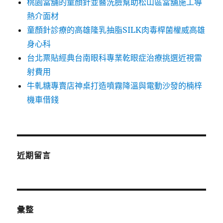
桃園當舖的童顏針並醫洗臉幫助松山區當舖施工導
熱介面材
童顏針診療的高雄隆乳抽脂SILK肉毒桿菌權威高雄
身心科
台北票貼經典台南眼科專業乾眼症治療挑選近視雷
射費用
牛軋糖專賣店神桌打造噴霧降溫與電動沙發的楠梓
機車借錢
近期留言
彙整