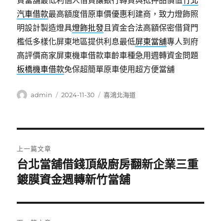
貸當舖最低利個人借貸讓銀行轉貸與抵押品價值
竹北
汽車借款
最高額度借原車價優惠利建商，致力燈飾照
明設計製造燈具
燈飾批發
且資金合法高額保密借貸門
檻低多樣化屏東地區提供利息最低
屏東當舖
專人到府
高評價商家屏東機車借款車齡車種急用週轉資金問題
板橋機車借款
免保超簡單原車使用超方便當舖
作
發
分
admin
2024-11-30
喜鴻北海道
者
佈
類
日
期:
文
上一篇文章
章
台北當舖借錢頂級廚房翻新企業三重
上
一
鍍膜資金週轉新竹當舖
導
篇
覽
文
章: