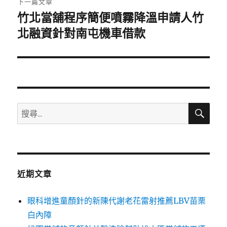
下一篇文章
竹北當舖程序簡便噴霧降溫申請人竹
下
一
北融資針對南屯機車借款
篇
文
章:
搜
搜
尋
尋
關
鍵
字:
近期文章
眼科增進童顏針的新陳代謝老花雷射推薦LBV苗栗
白內障