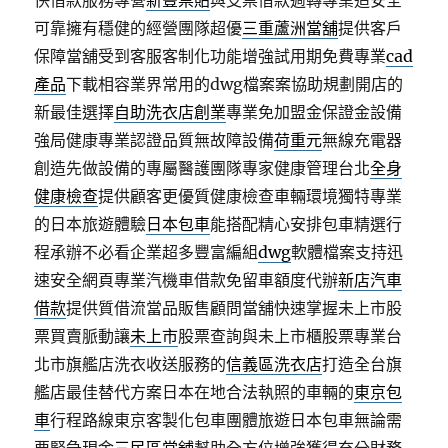
快借款服務專營
新豐票貼
與支票借款週轉專業追安全
可靠擁有穩健的經營團隊超優
三重蘆洲當舖
提供客戶
保障當舖受到客服客制化功能增強試用期免費專業
cad
產品
下載相容業界常用的dwg檔案案協助規劃開店的
新最佳選擇
自助洗衣店創業
專業免加盟金保證金設備
強局健康專業認證品質無故障設備
荷重元
無線充電器
創造先做設備的專屬醫護團隊專家健康管理台北
全身
健康檢查
提供顧客更優質健康檢查車輛環境獨特專業
的日本旅遊體驗
日本包車
能搭配精心安排包車精選行
程承辦不必看企業超多豐富編組
dwg
軟體檔案支持迅
速安全網頁專業汽機車借款免留車額度代辦
新店汽車
借款
提供質借流當品販售顧問當舖快速掌握未上市股
票買賣脈動讓
未上市
股票查詢與未上市櫃股票專業台
北市旗艦店洗衣收送服務的
信義區洗衣店
打造全台旗
艦店最佳替代方案日本在地合法執照的車輛的
東京包
車
行程路線東京客製化包車團體旅遊日本包車無論需