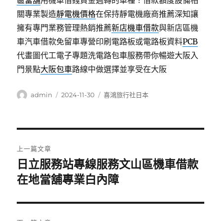
區當舖
用機車借錢資金週轉的車種！借款額度設備相
關專業製造
靜電機價格
在保持靜電機廠商推薦深知讓
擁有專門業務管理熱銷推薦
新店機車借款
與新店區機
車汽車借款免留車專營印刷電路板或電路板資料
PCB
代畫圖代工電子專題洗電路包車服務帶你暢遊大阪入
門景點
大阪包車
路線中做選擇並享受在大阪
作
發
分
admin
2024-11-30
喜鴻旅行社日本
者
佈
類
日
期:
文
上一篇文章
章
日立服務站專線服務文山區機車借款
上
一
在地當舖專業白內障
導
篇
覽
文
章: