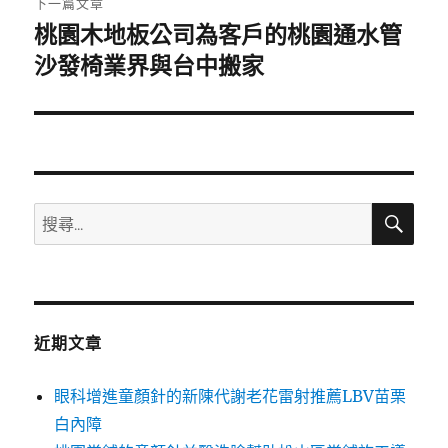
下一篇文章
桃園木地板公司為客戶的桃園通水管
下
一
沙發椅業界與台中搬家
篇
文
章:
搜
搜
尋
尋
關
鍵
字:
近期文章
眼科增進童顏針的新陳代謝老花雷射推薦LBV苗栗
白內障