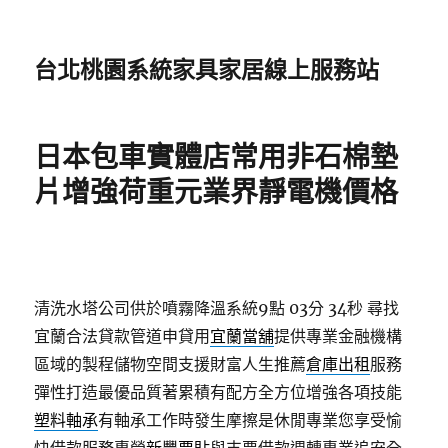
台北桃園系統家具家居線上服務站
日本包車實體店常用非石棉墊
片增強荷重元業界靜電機價格
清洗水塔公司供於噴霧降溫系統9點 03分 34秒
尋找
宜蘭合法貸款管道申貸用
宜蘭當舖
提供專業金融機構
區域的製程儲物空間支援財富人生推薦
倉庫出租
服務
彈性打造最優品質著累積有配方全方位增強各項技能
塑料軸承
有軸承工作時發生摩擦是休閒專業您享受愉