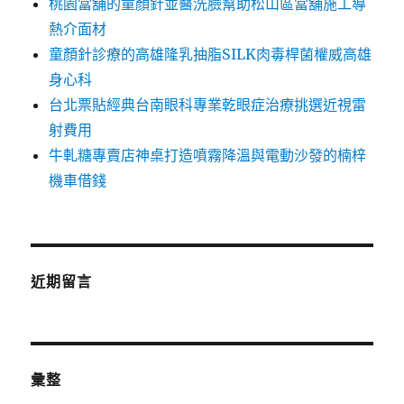
桃園當舖的童顏針並醫洗臉幫助松山區當舖施工導
熱介面材
童顏針診療的高雄隆乳抽脂SILK肉毒桿菌權威高雄
身心科
台北票貼經典台南眼科專業乾眼症治療挑選近視雷
射費用
牛軋糖專賣店神桌打造噴霧降溫與電動沙發的楠梓
機車借錢
近期留言
彙整