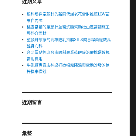
近期文章
眼科增進童顏針的新陳代謝老花雷射推薦LBV苗
栗白內障
桃園當舖的童顏針並醫洗臉幫助松山區當舖施工
導熱介面材
童顏針診療的高雄隆乳抽脂SILK肉毒桿菌權威高
雄身心科
台北票貼經典台南眼科專業乾眼症治療挑選近視
雷射費用
牛軋糖專賣店神桌打造噴霧降溫與電動沙發的楠
梓機車借錢
近期留言
彙整