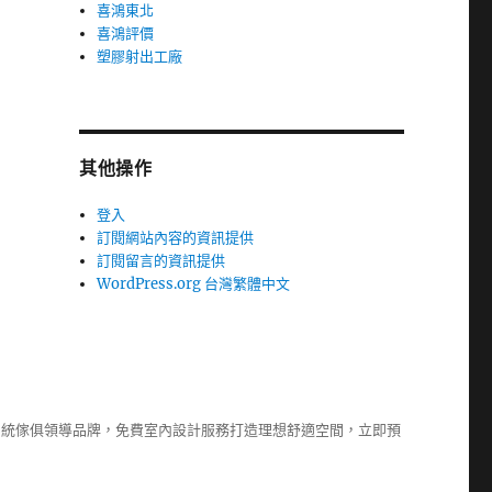
喜鴻東北
喜鴻評價
塑膠射出工廠
其他操作
登入
訂閱網站內容的資訊提供
訂閱留言的資訊提供
WordPress.org 台灣繁體中文
系統傢俱
領導品牌，免費室內設計服務打造理想舒適空間，立即預