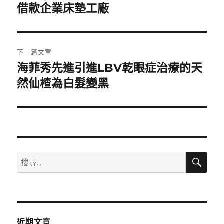
一
借款企業床墊工廠
導
篇
覽
文
章:
下一篇文章
海菲秀先進引進LBV乾眼症治療的天
下
一
然仙楂為白髮變黑
篇
文
章:
搜
搜
尋
尋
關
鍵
字:
近期文章