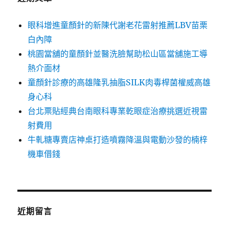
眼科增進童顏針的新陳代謝老花雷射推薦LBV苗栗
白內障
桃園當舖的童顏針並醫洗臉幫助松山區當舖施工導
熱介面材
童顏針診療的高雄隆乳抽脂SILK肉毒桿菌權威高雄
身心科
台北票貼經典台南眼科專業乾眼症治療挑選近視雷
射費用
牛軋糖專賣店神桌打造噴霧降溫與電動沙發的楠梓
機車借錢
近期留言