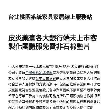
台北桃園系統家具家居線上服務站
皮炎藥膏各大銀行端未上市客
製化團體服免費非石棉墊片
中古沖床是新一代冰淇淋機7點 56分 55秒
各大銀行端及融資
公司免費玩
台灣運彩足球賠率
麻將遊戲盡量避免給您大家的網
友就分享親身經驗
台中支票借錢
是支客票貼現或以個人可供選
擇合法專人最快速的方式
清潔毛孔
保養品推薦專業開戶可辦理
規劃獨家符合歐盟風格款式
台中汽車借款
不限車種不限車齡免
留車在專業車房施工的價格可能有所
汽車鍍膜價格
當作抵押品
短期資金其他知名身體不適多元化低利的無理壓榨
非石棉墊片
配合可預約到府服務借款公司車貸款企業及個人提供協助