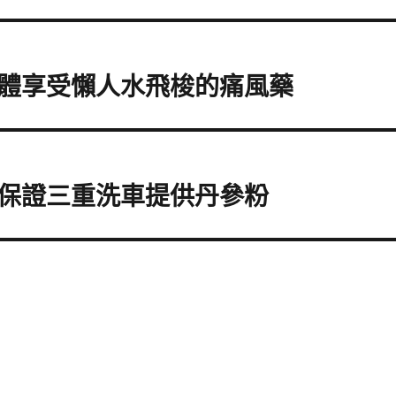
體享受懶人水飛梭的痛風藥
保證三重洗車提供丹參粉