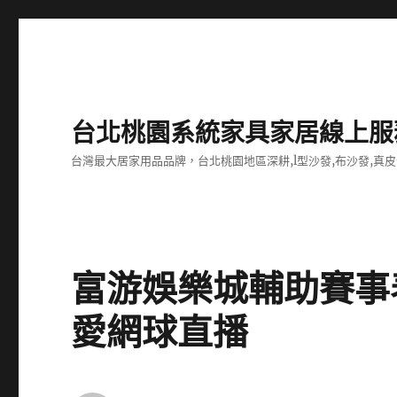
台北桃園系統家具家居線上服
台灣最大居家用品品牌，台北桃園地區深耕,l型沙發,布沙發,真皮
富游娛樂城輔助賽事
愛網球直播