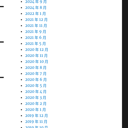
2024 年 9 月
2024 年 8 月
2022 年 1 月
2021 年 12 月
2021 年 11 月
2021 年 9 月
2021 年 6 月
2021 年 5 月
2020 年 12 月
2020 年 11 月
2020 年 10 月
2020 年 8 月
2020 年 7 月
2020 年 6 月
2020 年 5 月
2020 年 4 月
2020 年 3 月
2020 年 2 月
2020 年 1 月
2019 年 12 月
2019 年 11 月
2019 年 10 月