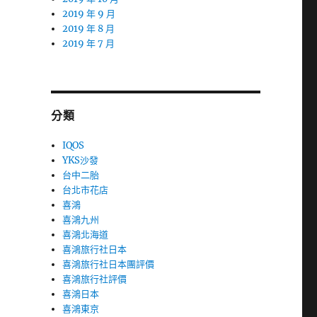
2019 年 9 月
2019 年 8 月
2019 年 7 月
分類
IQOS
YKS沙發
台中二胎
台北市花店
喜鴻
喜鴻九州
喜鴻北海道
喜鴻旅行社日本
喜鴻旅行社日本團評價
喜鴻旅行社評價
喜鴻日本
喜鴻東京