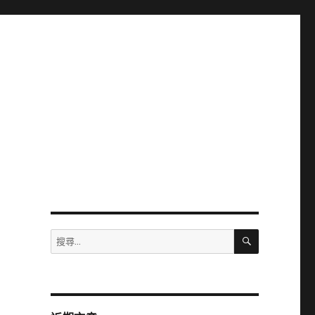
搜
搜
尋
尋
關
鍵
字: