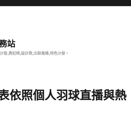
務站
沙發,貴妃椅,設計款,北歐風格,特色沙發。
表依照個人羽球直播與熱