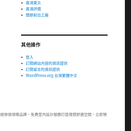
喜鴻東北
喜鴻評價
塑膠射出工廠
其他操作
登入
訂閱網站內容的資訊提供
訂閱留言的資訊提供
WordPress.org 台灣繁體中文
系統傢俱
領導品牌，免費室內設計服務打造理想舒適空間，立即預