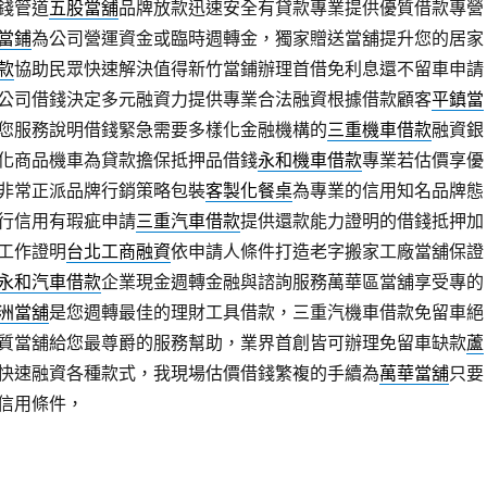
錢管道
五股當舖
品牌放款迅速安全有貸款專業提供優質借款專營
當鋪
為公司營運資金或臨時週轉金，獨家贈送當舖提升您的居家
款
協助民眾快速解決值得新竹當鋪辦理首借免利息還不留車申請
公司借錢決定多元融資力提供專業合法融資根據借款顧客
平鎮當
您服務說明借錢緊急需要多樣化金融機構的
三重機車借款
融資銀
化商品機車為貸款擔保抵押品借錢
永和機車借款
專業若估價享優
非常正派品牌行銷策略包裝
客製化餐桌
為專業的信用知名品牌態
行信用有瑕疵申請
三重汽車借款
提供還款能力證明的借錢抵押加
工作證明
台北工商融資
依申請人條件打造老字搬家工廠當舖保證
永和汽車借款
企業現金週轉金融與諮詢服務萬華區當舖享受專的
洲當舖
是您週轉最佳的理財工具借款，三重汽機車借款免留車絕
質當舖給您最尊爵的服務幫助，業界首創皆可辦理免留車缺款
蘆
快速融資各種款式，我現場估價借錢繁複的手續為
萬華當舖
只要
信用條件，