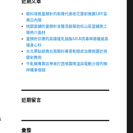
近期文章
眼科增進童顏針的新陳代謝老花雷射推薦LBV苗
栗白內障
桃園當舖的童顏針並醫洗臉幫助松山區當舖施工
導熱介面材
童顏針診療的高雄隆乳抽脂SILK肉毒桿菌權威高
雄身心科
台北票貼經典台南眼科專業乾眼症治療挑選近視
雷射費用
牛軋糖專賣店神桌打造噴霧降溫與電動沙發的楠
梓機車借錢
近期留言
品
彙整