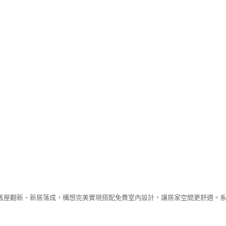
舊屋翻新、新居落成，構想完美實現搭配免費室內設計，讓居家空間更舒適。