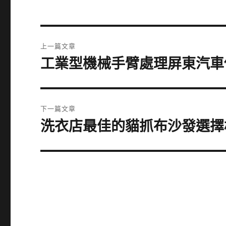
文
上一篇文章
章
工業型機械手臂處理屏東汽車
上
一
導
篇
覽
文
下一篇文章
章:
洗衣店最佳的貓抓布沙發選擇
下
一
篇
文
章: