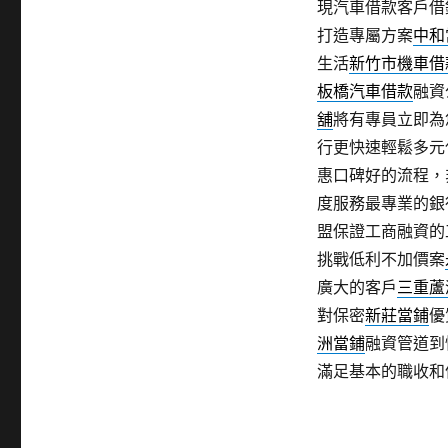
現汽車借款客戶借
打造專屬方案
中和
生活
新竹市機車借
板橋汽車借款
融資
舖
將有專員立即為
行更快速輕鬆多元
惠口碑好的流程，
度服務最專業的銀
盟保證工商融資的
挑戰低利不加價案
廣大的客戶
三重蘆
對保密
新莊當鋪
優
洲當鋪
融資管道到
滿足基本的職收和