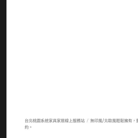
台北桃園系統家具家居線上服務站
無印風/北歐風輕鬆擁有，
約。