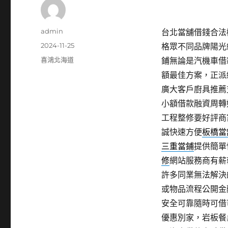
作
admin
台北當舖借錢合法機
者
發
2024-11-25
格眾不同品牌陽光
佈
分
喜鴻北海道
鋪無論是汽機車借
日
類
額最佳方案，正派
期:
廣大客戶廚具推薦
小額借款融資周轉
工程整修要好評商
誠快速方便
板橋當
三重當鋪
提供簡單
修
網站服務商有薪
許多同業無法解決
或物品流程公開金
安全可靠隨時可借
優惠別家，岩板餐