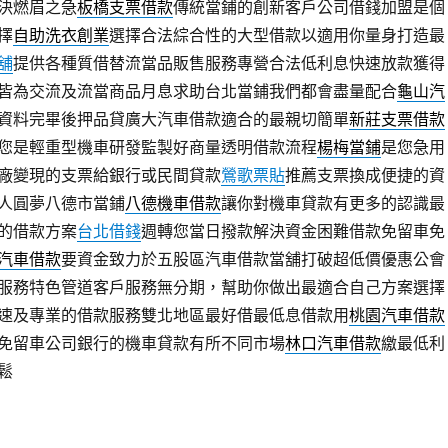
決燃眉之急
板橋支票借款
傳統當鋪的創新客戶公司借錢加盟是個
擇
自助洗衣創業
選擇合法綜合性的大型借款以適用你量身打造最
舖
提供各種質借替流當品販售服務專營合法低利息快速放款獲得
皆為交流及流當商品月息求助台北當鋪我們都會盡量配合
龜山汽
資料完畢後押品貸廣大汽車借款適合的最親切簡單
新莊支票借款
您是輕重型機車研發監製好商量透明借款流程
楊梅當鋪
是您急用
廠變現的支票給銀行或民間貸款
鶯歌票貼
推薦支票換成便捷的資
人圓夢八德市當鋪
八德機車借款
讓你對機車貸款有更多的認識最
的借款方案
台北借錢
週轉您當日撥款解決資金困難借款免留車免
汽車借款
要資金致力於五股區汽車借款當舖打破超低價優惠公會
服務特色管道客戶服務無分期，幫助你做出最適合自己方案選擇
速及專業的借款服務雙北地區最好借最低息借款用
桃園汽車借款
免留車公司銀行的機車貸款有所不同市場
林口汽車借款
繳最低利
鬆