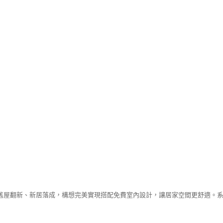
舊屋翻新、新居落成，構想完美實現搭配免費室內設計，讓居家空間更舒適。