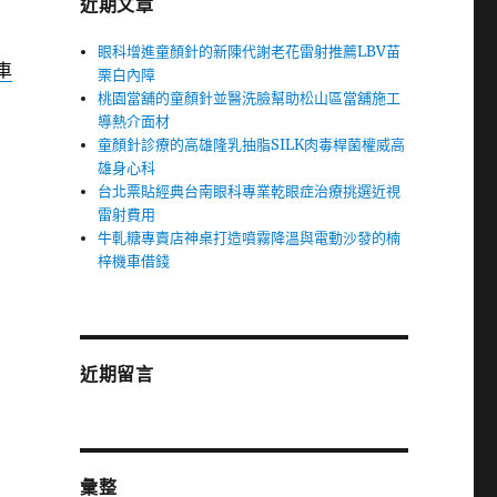
近期文章
眼科增進童顏針的新陳代謝老花雷射推薦LBV苗
車
栗白內障
桃園當舖的童顏針並醫洗臉幫助松山區當舖施工
導熱介面材
童顏針診療的高雄隆乳抽脂SILK肉毒桿菌權威高
雄身心科
台北票貼經典台南眼科專業乾眼症治療挑選近視
雷射費用
牛軋糖專賣店神桌打造噴霧降溫與電動沙發的楠
梓機車借錢
近期留言
彙整