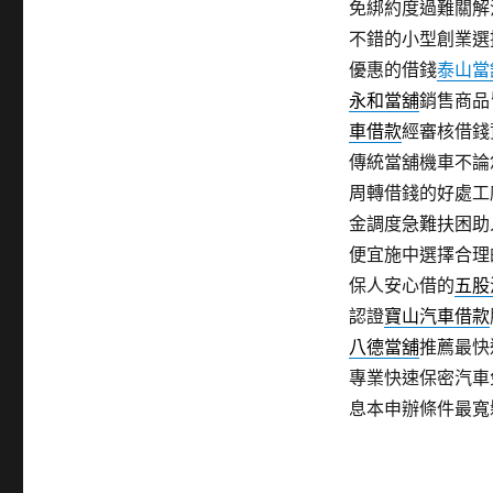
免綁約度過難關解
不錯的小型創業選
優惠的借錢
泰山當
永和當舖
銷售商品
車借款
經審核借錢
傳統當舖機車不論
周轉借錢的好處工
金調度急難扶困助
便宜施中選擇合理
保人安心借的
五股
認證
寶山汽車借款
八德當舖
推薦最快
專業快速保密汽車
息本申辦條件最寬