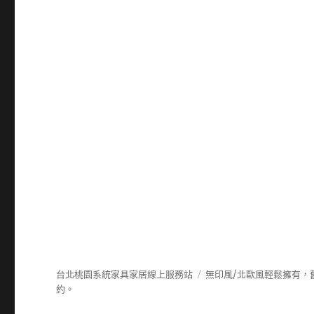
台北桃園系統家具家居線上服務站
無印風/北歐風輕鬆擁有，
約。