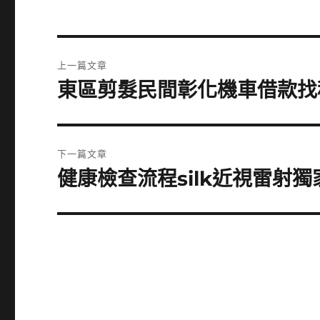
文
上一篇文章
章
東區剪髮民間彰化機車借款找
上
一
導
篇
覽
文
下一篇文章
章:
健康檢查流程silk近視雷射
下
一
篇
文
章: