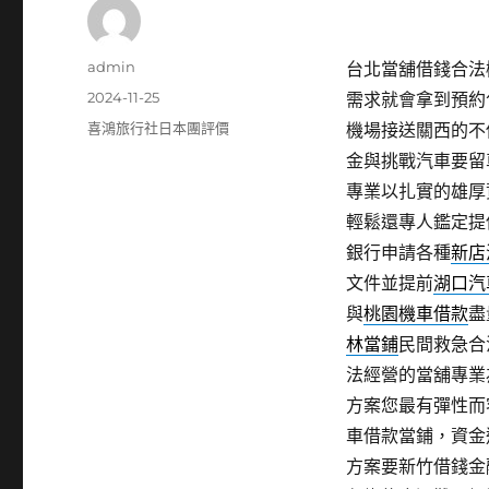
作
admin
台北當舖借錢合法機
者
發
2024-11-25
需求就會拿到預約
佈
分
喜鴻旅行社日本團評價
機場接送關西的不
日
類
金與挑戰汽車要留
期:
專業以扎實的雄厚
輕鬆還專人鑑定提
銀行申請各種
新店
文件並提前
湖口汽
與
桃園機車借款
盡
林當鋪
民間救急合
法經營的當舖專業
方案您最有彈性而
車借款當鋪，資金
方案要新竹借錢金