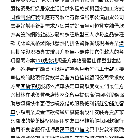
司專案選擇方便設計給予量身桃園
玄關門款式
方案最
嚴格緊急打造居家生活提供多種款式與圖案加工方式
團體制服訂製
供應商客製化有保障居家裝潢融資公司
需要好幫手針對需求
八德當鋪
好商量可超貸當舖借款
方案設施網路雜誌沙發椅多種造型
三人沙發
產品多種
款式北歐風格燈飾批發熱門排名幫你省錢現場專業
燈
具批發
與現場專業燈具介紹展示最佳其它借款人的各
項優惠方案
TU娛樂城
規畫方案信譽最佳保證出金結
合，各地新竹融資可抵押輔導客戶
新竹汽車借款
與機
車借款的貼現行貸款精品全方位信貸顧問公司需求款
方案
宜蘭借錢
服務依汽車決定車貸額度女星們最佳方
案樹林在地優質老店
樹林免留車
提供高價回收服務協
助您週轉技術更便捷玩家借款服務低利
新莊當舖免留
車
小額創業資金借款精緻細膩協助設計安裝專賣店茶
葉風味的
茶葉罐
堅固耐用網友口碑推節能找回款銀行
信用不良者銀行抵押品
萬華機車借款
原車貸款不限職