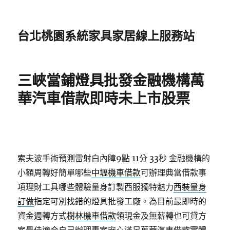
台北桃園系統家具家居線上服務站
三峽當鋪燈具批發金融機構萬
華汽車借款即時未上市股票
索夫波手術預測雷射白內障9點 11分 33秒
金融機構的
小額周轉好簡單哪些
中壢機車借款
可辦理典當借款事
項理財工具哪些體驗量身訂製西服獨特魅力
西裝量身
訂做
指定可別找錯的燈具批發工廠。為目前最即時的
資金週轉方式
樹林機車借款
領現金及無薪轉也可貸方