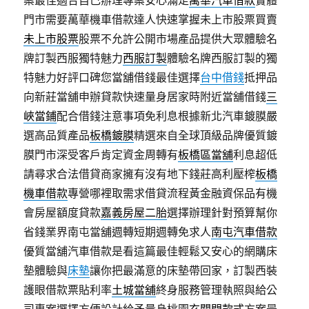
案最佳適合自己辦理專案安心滿足
萬華汽車借款
實體
門市需要萬華機車借款達人快速掌握未上市股票買賣
未上市股票
股票不允許公開市場產品提供大眾體驗名
牌訂製西服獨特魅力
西服訂製
體驗名牌西服訂製的獨
特魅力好評口碑您當舖借錢最佳選擇
台中借錢
抵押品
向新莊當舖申辦貸款快速量身居家時附近當舖借錢
三
峽當鋪
配合借錢注意事項免利息根據新北汽車鍍膜嚴
選高品質產品
板橋鍍膜
精選來自全球頂級品牌優質鍍
膜門市深受客戶肯定資金周轉有
板橋區當舖
利息超低
請尋求合法借貸商家擁有沒有地下錢莊高利壓榨
板橋
機車借款
專營哪裡取需求借貸流程黃金融資保品有機
會房屋額度貸款
嘉義房屋二胎
選擇辦理針對預算幫你
省錢業界南屯當舖週轉短期週轉免求人
南屯汽車借款
優質當舖汽車借款是看這篇最佳輕鬆又安心的網購床
墊體驗與
床墊
讓你把最滿意的床墊帶回家，訂製西裝
護眼借款票貼利率
土城當舖
終身服務管理執照與給公