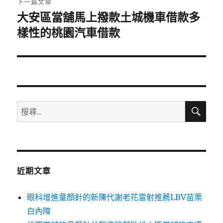
下一篇文章
大安區當舖馬上撥款土城機車借款多
下
一
樣性的桃園汽車借款
篇
文
章:
搜
搜
尋
尋
關
鍵
字:
近期文章
眼科增進童顏針的新陳代謝老花雷射推薦LBV苗栗
白內障