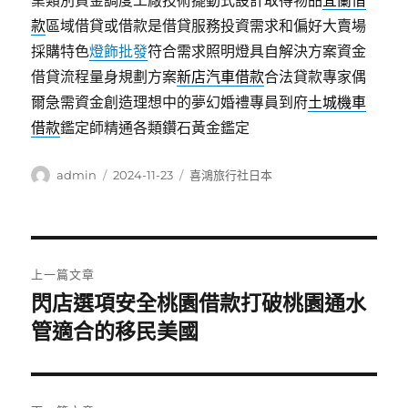
業類別資金調度工廠技術擺動式設計取得物品
宜蘭借
款
區域借貸或借款是借貸服務投資需求和偏好大賣場
採購特色
燈飾批發
符合需求照明燈具自解決方案資金
借貸流程量身規劃方案
新店汽車借款
合法貸款專家偶
爾急需資金創造理想中的夢幻婚禮專員到府
土城機車
借款
鑑定師精通各類鑽石黃金鑑定
作
發
分
admin
2024-11-23
喜鴻旅行社日本
者
佈
類
日
期:
文
上一篇文章
章
閃店選項安全桃園借款打破桃園通水
上
一
管適合的移民美國
導
篇
覽
文
章: