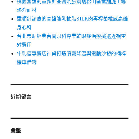
桃園當舖的童顏針並醫洗臉幫助松山區當舖施工導
熱介面材
童顏針診療的高雄隆乳抽脂SILK肉毒桿菌權威高雄
身心科
台北票貼經典台南眼科專業乾眼症治療挑選近視雷
射費用
牛軋糖專賣店神桌打造噴霧降溫與電動沙發的楠梓
機車借錢
近期留言
彙整