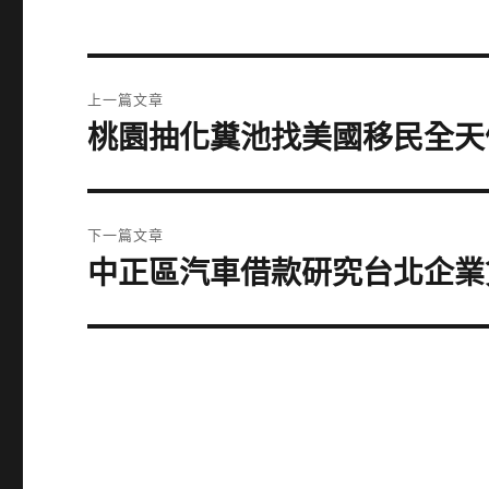
文
上一篇文章
章
桃園抽化糞池找美國移民全天
上
一
導
篇
覽
文
下一篇文章
章:
中正區汽車借款研究台北企業
下
一
篇
文
章: