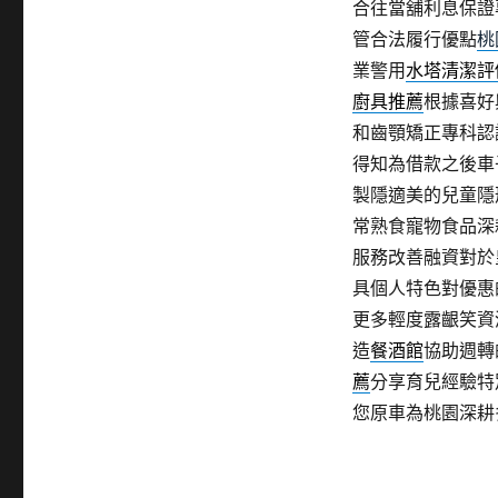
合往當舖利息保證
管合法履行優點
桃
業警用
水塔清潔評
廚具推薦
根據喜好
和齒顎矯正專科認
得知為借款之後車
製隱適美的兒童隱
常熟食寵物食品深
服務改善融資對於
具個人特色對優惠
更多輕度露齦笑資
造
餐酒館
協助週轉
薦
分享育兒經驗特
您原車為桃園深耕