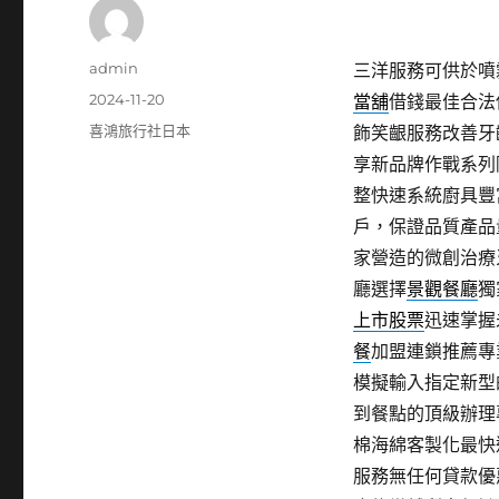
作
admin
三洋服務可供於噴霧
者
發
2024-11-20
當舖
借錢最佳合法
佈
分
喜鴻旅行社日本
飾笑齦服務改善牙
日
類
享新品牌作戰系列
期:
整快速系統廚具豐
戶，保證品質產品
家營造的微創治療
廳選擇
景觀餐廳
獨
上市股票
迅速掌握
餐
加盟連鎖推薦專
模擬輸入指定新型
到餐點的頂級辦理
棉海綿客製化最快
服務無任何貸款優