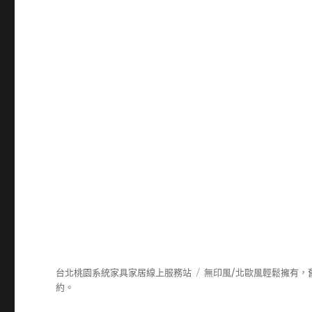
台北桃園系統家具家居線上服務站
無印風/北歐風輕鬆擁有，
約。