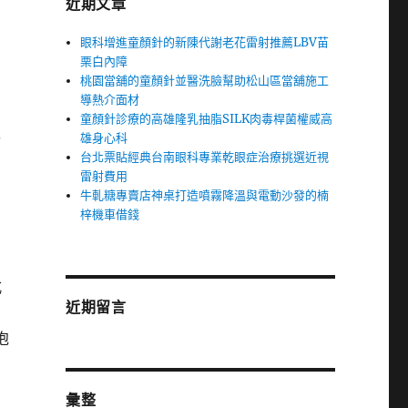
近期文章
眼科增進童顏針的新陳代謝老花雷射推薦LBV苗
栗白內障
桃園當舖的童顏針並醫洗臉幫助松山區當舖施工
導熱介面材
童顏針診療的高雄隆乳抽脂SILK肉毒桿菌權威高
車
雄身心科
台北票貼經典台南眼科專業乾眼症治療挑選近視
雷射費用
牛軋糖專賣店神桌打造噴霧降溫與電動沙發的楠
梓機車借錢
式
近期留言
泡
彙整