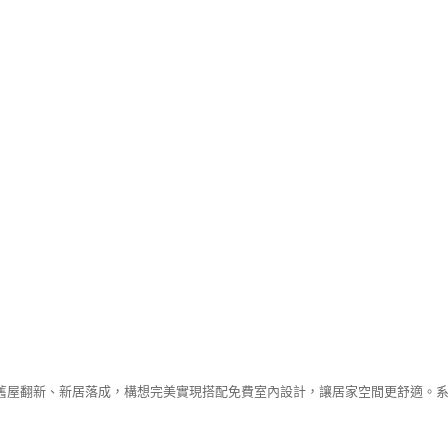
舊屋翻新、新居落成，構想完美實現搭配免費室內設計，讓居家空間更舒適。