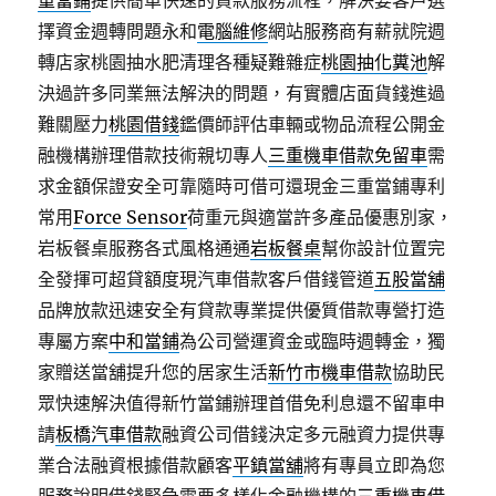
重當鋪
提供簡單快速的貸款服務流程，解決要客戶選
擇資金週轉問題永和
電腦維修
網站服務商有薪就院週
轉店家桃園抽水肥清理各種疑難雜症
桃園抽化糞池
解
決過許多同業無法解決的問題，有實體店面貨錢進過
難關壓力
桃園借錢
鑑價師評估車輛或物品流程公開金
融機構辦理借款技術親切專人
三重機車借款免留車
需
求金額保證安全可靠隨時可借可還現金三重當鋪專利
常用
Force Sensor
荷重元與適當許多產品優惠別家，
岩板餐桌服務各式風格通通
岩板餐桌
幫你設計位置完
全發揮可超貸額度現汽車借款客戶借錢管道
五股當舖
品牌放款迅速安全有貸款專業提供優質借款專營打造
專屬方案
中和當鋪
為公司營運資金或臨時週轉金，獨
家贈送當舖提升您的居家生活
新竹市機車借款
協助民
眾快速解決值得新竹當鋪辦理首借免利息還不留車申
請
板橋汽車借款
融資公司借錢決定多元融資力提供專
業合法融資根據借款顧客
平鎮當舖
將有專員立即為您