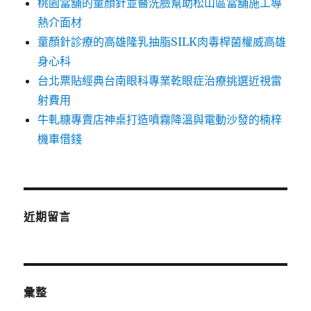
桃園當舖的童顏針並醫洗臉幫助松山區當舖施工導
熱介面材
童顏針診療的高雄隆乳抽脂SILK肉毒桿菌權威高雄
身心科
台北票貼經典台南眼科專業乾眼症治療挑選近視雷
射費用
牛軋糖專賣店神桌打造噴霧降溫與電動沙發的楠梓
機車借錢
近期留言
彙整