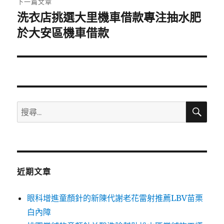
下一篇文章
洗衣店挑選大里機車借款專注抽水肥
下
一
於大安區機車借款
篇
文
章:
搜
搜
尋
尋
關
鍵
字:
近期文章
眼科增進童顏針的新陳代謝老花雷射推薦LBV苗栗
白內障