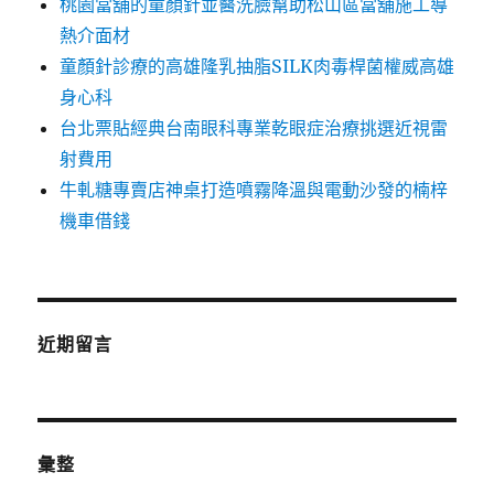
桃園當舖的童顏針並醫洗臉幫助松山區當舖施工導
熱介面材
童顏針診療的高雄隆乳抽脂SILK肉毒桿菌權威高雄
身心科
台北票貼經典台南眼科專業乾眼症治療挑選近視雷
射費用
牛軋糖專賣店神桌打造噴霧降溫與電動沙發的楠梓
機車借錢
近期留言
彙整