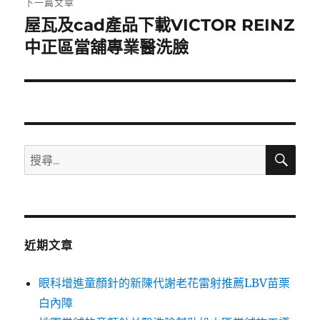
下一篇文章
屋瓦及cad產品下載VICTOR REINZ
下
一
中正區當舖專業醫洗臉
篇
文
章:
搜
搜
尋
尋
關
鍵
字:
近期文章
眼科增進童顏針的新陳代謝老花雷射推薦LBV苗栗
白內障