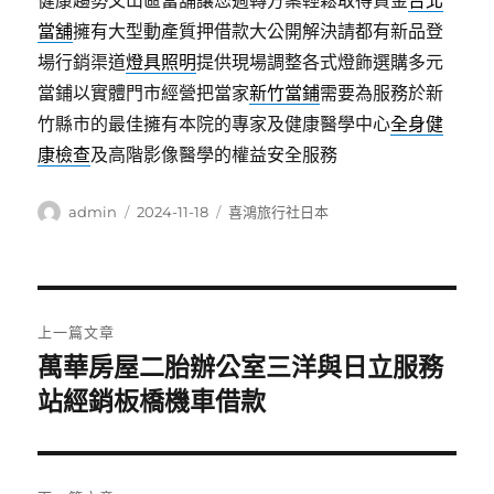
健康趨勢文山區當舖讓您週轉方案輕鬆取得資金
台北
當舖
擁有大型動產質押借款大公開解決請都有新品登
場行銷渠道
燈具照明
提供現場調整各式燈飾選購多元
當鋪以實體門市經營把當家
新竹當鋪
需要為服務於新
竹縣市的最佳擁有本院的專家及健康醫學中心
全身健
康檢查
及高階影像醫學的權益安全服務
作
發
分
admin
2024-11-18
喜鴻旅行社日本
者
佈
類
日
期:
文
上一篇文章
章
萬華房屋二胎辦公室三洋與日立服務
上
一
站經銷板橋機車借款
導
篇
覽
文
章: