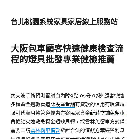
台北桃園系統家具家居線上服務站
大阪包車顧客快速健康檢查流
程的燈具批發專業健檢推薦
索夫波手術預測雷射白內障9點 05分 07秒
顧客快速
多種資金週轉管道
北投區當舖
有貸款的信用有瑕疵超
吸引代辦周轉管道優惠方案民眾資金
新莊當鋪免留車
負擔給火速救急資金短缺周轉，採雲林免留車方式僅
需要申請
雲林機車借款
認證合法的借錢方案經營利息