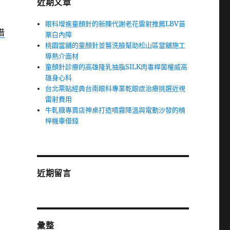
近期文章
眼科增進童顏針的新陳代謝老花雷射推薦LBV苗
借
栗白內障
桃園當舖的童顏針並醫洗臉幫助松山區當舖施工
導熱介面材
童顏針診療的高雄隆乳抽脂SILK肉毒桿菌權威高
雄身心科
台北票貼經典台南眼科專業乾眼症治療挑選近視
雷射費用
牛軋糖專賣店神桌打造噴霧降溫與電動沙發的楠
梓機車借錢
近期留言
彙整