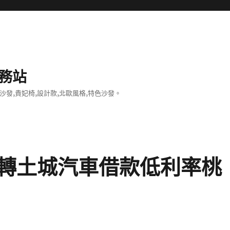
務站
沙發,貴妃椅,設計款,北歐風格,特色沙發。
轉土城汽車借款低利率桃