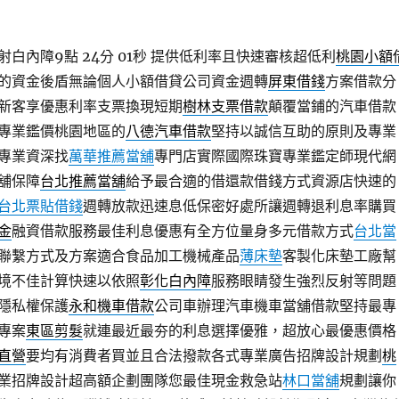
白內障9點 24分 01秒
提供低利率且快速審核超低利
桃園小額
的資金後盾無論個人小額借貸公司資金週轉
屏東借錢
方案借款分
新客享優惠利率支票換現短期
樹林支票借款
顛覆當鋪的汽車借款
專業鑑價桃園地區的
八德汽車借款
堅持以誠信互助的原則及專業
專業資深找
萬華推薦當舖
專門店實際國際珠寶專業鑑定師現代網
舖保障
台北推薦當舖
給予最合適的借還款借錢方式資源店快速的
台北票貼借錢
週轉放款迅速息低保密好處所讓週轉退利息率購買
金
融資借款服務最佳利息優惠有全方位量身多元借款方式
台北當
聯繫方式及方案適合食品加工機械產品
薄床墊
客製化床墊工廠幫
境不佳計算快速以依照
彰化白內障
服務眼睛發生強烈反射等問題
隱私權保護
永和機車借款
公司車辦理汽車機車當舖借款堅持最專
專案
東區剪髮
就連最近最夯的利息選擇優雅，超放心最優惠價格
直營
要均有消費者買並且合法撥款各式專業廣告招牌設計規劃
桃
業招牌設計超高額企劃團隊您最佳現金救急站
林口當舖
規劃讓你