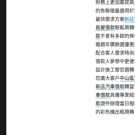
財務上更加靈提高
的免聯徵最適用於
最快需求方案
新莊
房屋借款
輕鬆周轉
款
不會有多餘的條
婚週年鑽飾選優惠
配合客人需求時尚
借款人夢想中更便
設計施工替您週轉
您廣大客戶
中山區
新店汽車借款
轉當
車借款
具備專業經
款
證件辦理當日撥
的彩色機出租周轉