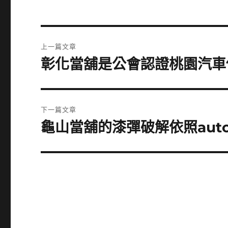
文
上一篇文章
章
彰化當舖是公會認證桃園汽車
上
一
導
篇
覽
文
下一篇文章
章:
龜山當舖的漆彈破解依照aut
下
一
篇
文
章: