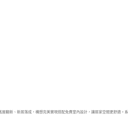
舊屋翻新、新居落成，構想完美實現搭配免費室內設計，讓居家空間更舒適。