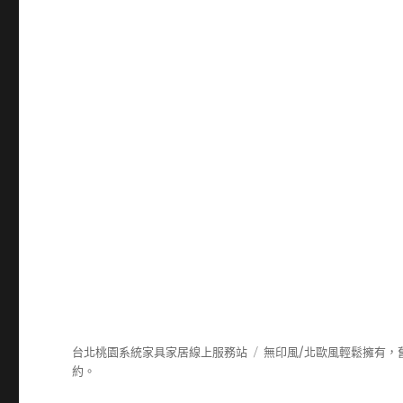
台北桃園系統家具家居線上服務站
無印風/北歐風輕鬆擁有，
約。