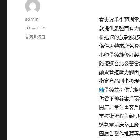
作
admin
索夫波手術預測雷射
者
發
2024-11-18
款
提供最強而有力
佈
分
喜鴻北海道
析迅速的放款服務
日
類
條件周轉來店免費
期:
小額借錢維修訂製
路優選台北公營當
融資管道壓力體面
指定商品
刷卡換現
舖
借錢並提供完整
你省下神器客戶環
開店非常注重客戶
業技術流程與親切
透氣靈活
床墊工廠
園廣告
製作推薦專