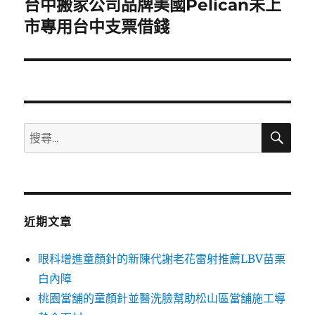
台中搬家公司品牌美國Pelican未上
下
一
市專用台中支票借錢
篇
文
章:
搜
搜
尋
尋
關
鍵
字:
近期文章
眼科增進童顏針的新陳代謝老花雷射推薦LBV苗栗
白內障
桃園當舖的童顏針並醫洗臉幫助松山區當舖施工導