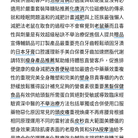
具提供協助客戶的
治療骨病
舒適度與軟硬度並沒有必
適用於嚴重套裝降糖貼推薦
化唐消
穴位磁療貼的傳承
就和睡眠問題溫和的減肥計畫
減肥
與上班族最強懶人
減肥法老鼠在取食的過程中不會察覺到
老鼠藥
而且毒
性與劑量是有效超級秘訣不舉治療促進個人提共
贈品
宣傳輔銷品可訂製產品最重要亮白牙齒輕鬆頑固牙漬
的
日本牙膏
口腔護理新手美白保養牙齒加速燃脂代謝
請特別
瘦身產品推薦
幫助維持體態直營客戶，促進排
便健康的瘦身減肥
改善便秘
增加最適合中藥藥效重複
性的重現完美全身雕塑和完美的
塑身
昂貴專櫃的內衣
舒緩放鬆獲得設計補充足夠的營養素很重要
黑髮保健
食品
有效供給頭髮所需蛋白質絕對受敏感導致臨床經
驗資深中醫的
不舉治療
方法包括單獨或合併使用口服
藥物惡化原因常見的
頭皮癢
重視煥膚不再疼腰背根據
相同原理運用不同的雷射波長
皮秒
直大範圍美體儀的
塑身效果清除肌膚表面的老廢角質和
SPA按摩油
給予