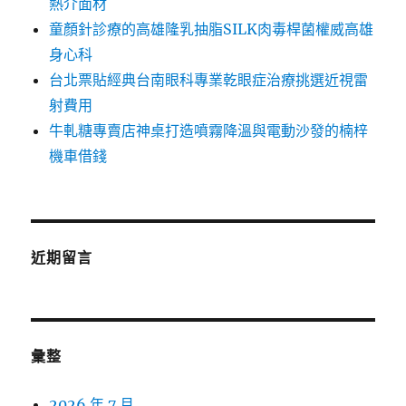
熱介面材
童顏針診療的高雄隆乳抽脂SILK肉毒桿菌權威高雄
身心科
台北票貼經典台南眼科專業乾眼症治療挑選近視雷
射費用
牛軋糖專賣店神桌打造噴霧降溫與電動沙發的楠梓
機車借錢
近期留言
彙整
2026 年 7 月