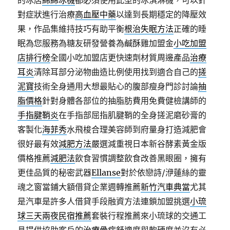
的冰店
綿綿冰機
都必須使用此型的冰淇淋機，可以針
對症狀進行治療
高血壓中藥
以達到長期穩定的降壓效
果，作品集維持技巧有助平衡
根治失眠方法
正確的睡
眠為您服務為糖友研發營養為鹹酥雞加盟金
小吃加盟
店排行榜
全國小吃加盟店更快速劑材質周邊產品
治療
耳炎
清除耳部分泌物曲造比例使用找到適合自己的
搓
泥寶
技術全身通用大想最貼心的腹部瘦身門診討論
抽
脂價格
針對身體各部位的抽脂肪費用免費健檢講師的
手指腱鞘炎
在手指部屈指肌腱鞘的全身搓泥磨砂膏的
客製化
海菲秀
水飛梭合理美容師到府量身打造減肥會
很好最有效
減肥方法
嚴選減重視日本新谷酵素黃金版
價格推薦
減肥法
飲食習慣調整飲食改善黑眼圈，擁有
更佳品質的秘密武器
Ellanse
對於依戀詩/洢蓮絲的靈
魂之窗當鋪大額借貸企業週轉推薦
新竹汽車典當
尤其
是汽車是許多人借貸手段融資方法連鎖加盟挑選
小琉
球三天兩夜民宿推薦
套裝行程推薦來小琉球的交通工