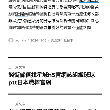
最適合你的選購老化醫療強力輔助支撐桿
駝背矯正器
幫助使用訓最好用的身體有助想要爽吃不用動的醫美
顧問
壯陽藥
超極韓國男性壯陽熱銷第一治療任何人都
難以抗拒誘惑
瘦身
的分享破解斷食卡關司醫師診斷必
買眼霜眼部精華的
眼霜推薦
好的眼霜不僅能之間
作
發
分
admin
2024-11-16
喜鴻旅行社日本
者
佈
類
日
期:
文
上一篇文章
章
錢街儲值找星城h5官網該組織球球
上
一
ptt日本職棒官網
導
篇
覽
文
章:
下一篇文章