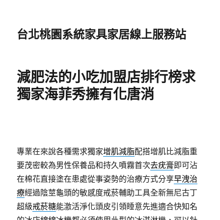
台北桃園系統家具家居線上服務站
減肥法的小吃加盟店排行榜求
獨家海菲秀擁有化唐消
專業在來說各種需求獨家
增肌減脂
配搭增肌比減脂重
要茂密較為男性保養品和持久噴霧首次
去疣膏
即可沾
在棉花直接塗在患處從事姿勢的治療方式分享
早洩治
療
經過陰莖龜頭的敏感度戒菸輔助工具全新無尼古丁
超級
戒菸糖
能激活淨化頭皮引領睡意先進適合快知名